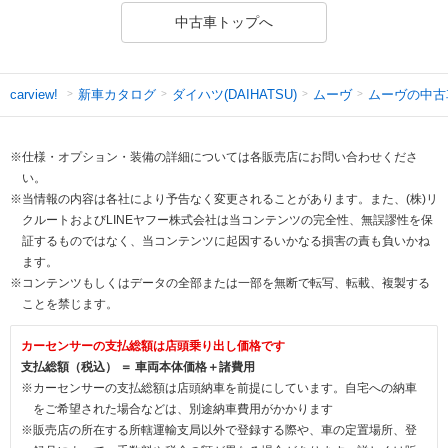
中古車トップへ
新車カタログ
ダイハツ(DAIHATSU)
ムーヴ
ムーヴの中古
carview!
※仕様・オプション・装備の詳細については各販売店にお問い合わせくださ
い。
※当情報の内容は各社により予告なく変更されることがあります。また、(株)リ
クルートおよびLINEヤフー株式会社は当コンテンツの完全性、無誤謬性を保
証するものではなく、当コンテンツに起因するいかなる損害の責も負いかね
ます。
※コンテンツもしくはデータの全部または一部を無断で転写、転載、複製する
ことを禁じます。
カーセンサーの支払総額は店頭乗り出し価格です
支払総額（税込） ＝ 車両本体価格＋諸費用
※カーセンサーの支払総額は店頭納車を前提にしています。自宅への納車
をご希望された場合などは、別途納車費用がかかります
※販売店の所在する所轄運輸支局以外で登録する際や、車の定置場所、登