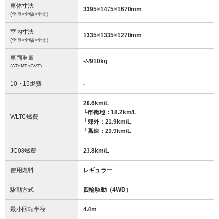
車体寸法
3395
×
1475
×
1670
mm
(全長×全幅×全高)
室内寸法
1335
×
1335
×
1270
mm
(全長×全幅×全高)
車両重量
-/-/910
kg
(AT×MT×CVT)
10・15燃費
-
20.6km/L
└市街地：18.2km/L
WLTC燃費
└郊外：21.9km/L
└高速：20.9km/L
JC08燃費
23.8km/L
使用燃料
レギュラー
駆動方式
四輪駆動（4WD）
最小回転半径
4.4
m