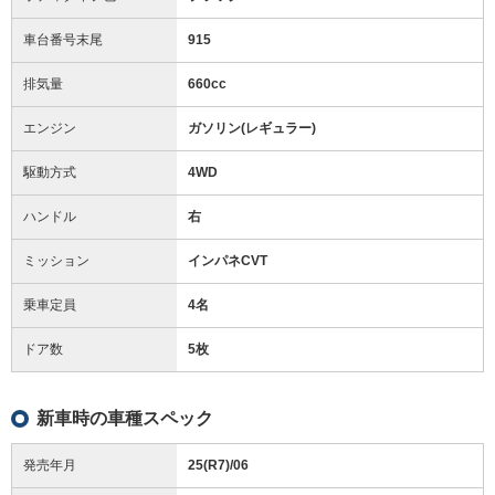
車台番号末尾
915
排気量
660cc
エンジン
ガソリン(レギュラー)
駆動方式
4WD
ハンドル
右
ミッション
インパネCVT
乗車定員
4名
ドア数
5枚
新車時の車種スペック
発売年月
25(R7)/06