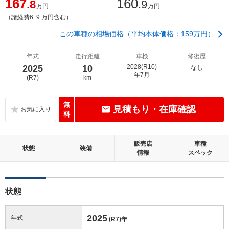
167
160
.8
.9
万円
万円
（諸経費6 .9 万円含む）
この車種の相場価格（平均本体価格：159万円）
年式
走行距離
車検
修復歴
2025
10
2028(R10)
なし
年7月
(R7)
km
無
見積もり・在庫確認
料
販売店
車種
状態
装備
情報
スペック
状態
2025
年式
(R7)
年