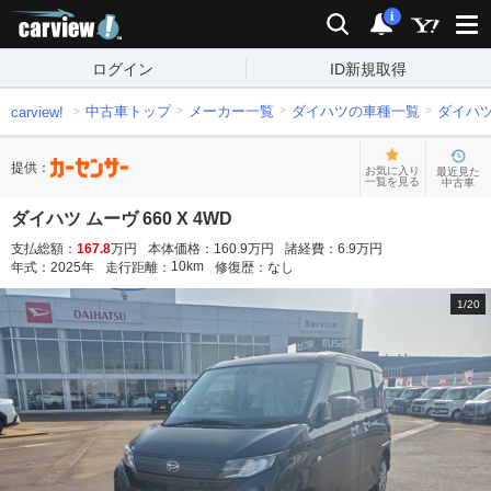
carview!
検索
通知
i
ログイン
ID新規取得
中古車トップ
メーカー一覧
ダイハツの車種一覧
ダイハ
carview!
提供：
お気に入り
最近見た
一覧を見る
中古車
ダイハツ ムーヴ 660 X 4WD
支払総額：
167.8
万円
本体価格：
160.9
万円
諸経費：
6.9
万円
10
km
年式：
2025
年
走行距離：
修復歴：
なし
1
/
20