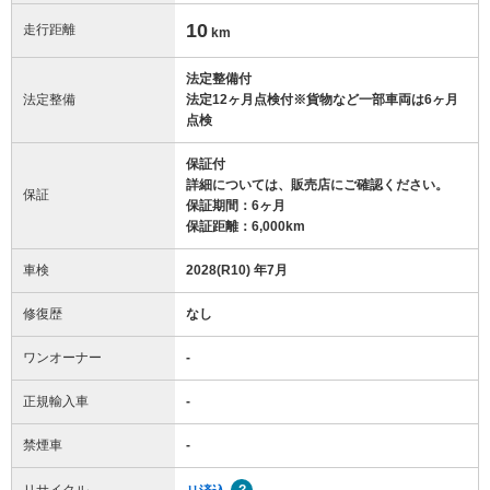
10
走行距離
km
法定整備付
法定整備
法定12ヶ月点検付※貨物など一部車両は6ヶ月
点検
保証付
詳細については、販売店にご確認ください。
保証
保証期間：6ヶ月
保証距離：6,000km
車検
2028(R10) 年7月
修復歴
なし
ワンオーナー
-
正規輸入車
-
禁煙車
-
リサイクル