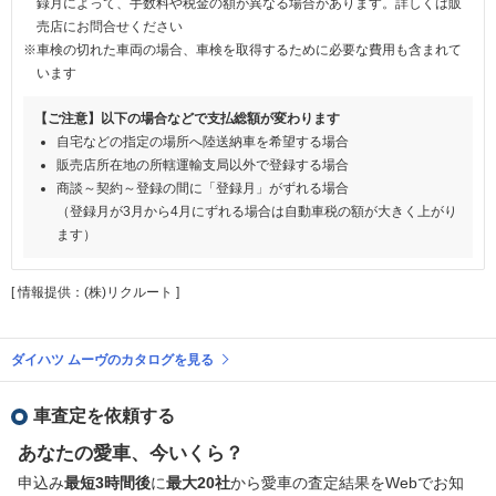
録月によって、手数料や税金の額が異なる場合があります。詳しくは販
売店にお問合せください
※車検の切れた車両の場合、車検を取得するために必要な費用も含まれて
います
【ご注意】以下の場合などで支払総額が変わります
自宅などの指定の場所へ陸送納車を希望する場合
販売店所在地の所轄運輸支局以外で登録する場合
商談～契約～登録の間に「登録月」がずれる場合
（登録月が3月から4月にずれる場合は自動車税の額が大きく上がり
ます）
[ 情報提供：(株)リクルート ]
ダイハツ ムーヴのカタログを見る
車査定を依頼する
あなたの愛車、今いくら？
申込み
最短3時間後
に
最大20社
から愛車の査定結果をWebでお知