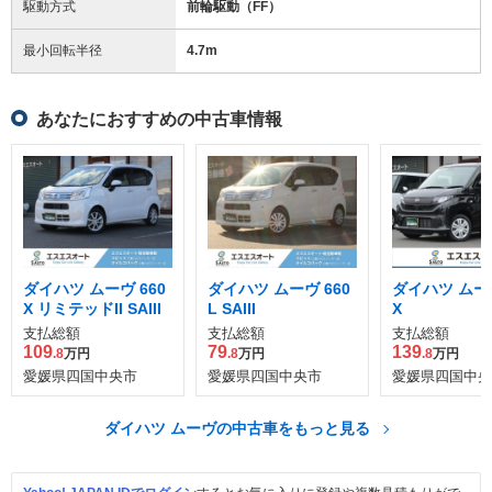
駆動方式
前輪駆動（FF）
最小回転半径
4.7
m
あなたにおすすめの中古車情報
ダイハツ ムーヴ 660
ダイハツ ムーヴ 660
ダイハツ ムーヴ
X リミテッドII SAIII
L SAIII
X
支払総額
支払総額
支払総額
109
79
139
.8
万円
.8
万円
.8
万円
愛媛県四国中央市
愛媛県四国中央市
愛媛県四国中央
ダイハツ ムーヴの中古車をもっと見る