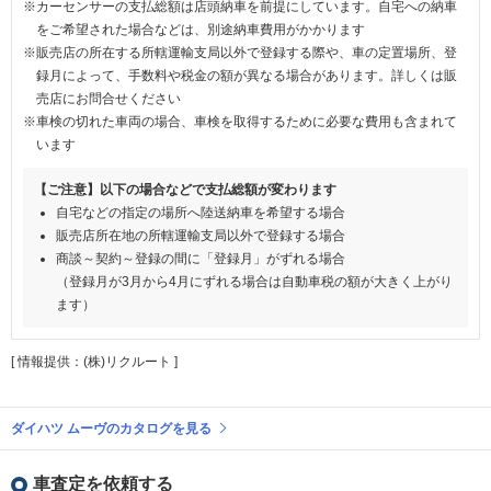
※カーセンサーの支払総額は店頭納車を前提にしています。自宅への納車
をご希望された場合などは、別途納車費用がかかります
※販売店の所在する所轄運輸支局以外で登録する際や、車の定置場所、登
録月によって、手数料や税金の額が異なる場合があります。詳しくは販
売店にお問合せください
※車検の切れた車両の場合、車検を取得するために必要な費用も含まれて
います
【ご注意】以下の場合などで支払総額が変わります
自宅などの指定の場所へ陸送納車を希望する場合
販売店所在地の所轄運輸支局以外で登録する場合
商談～契約～登録の間に「登録月」がずれる場合
（登録月が3月から4月にずれる場合は自動車税の額が大きく上がり
ます）
[ 情報提供：(株)リクルート ]
ダイハツ ムーヴのカタログを見る
車査定を依頼する