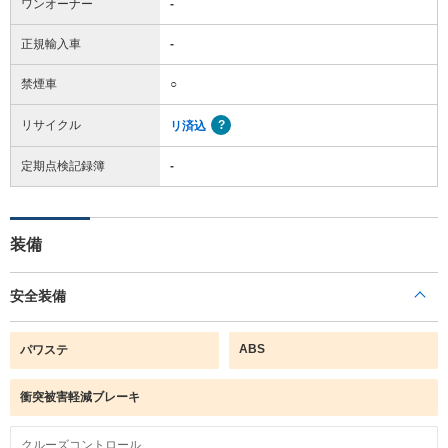
ワンオーナー
-
正規輸入車
-
禁煙車
○
リサイクル
リ済込
定期点検記録簿
-
装備
安全装備
ABS
パワステ
衝突被害軽減ブレーキ
クルーズコントロール