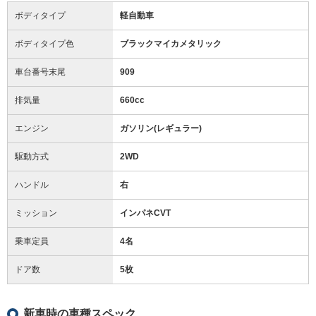
ボディタイプ
軽自動車
ボディタイプ色
ブラックマイカメタリック
車台番号末尾
909
排気量
660cc
エンジン
ガソリン(レギュラー)
駆動方式
2WD
ハンドル
右
ミッション
インパネCVT
乗車定員
4名
ドア数
5枚
新車時の車種スペック