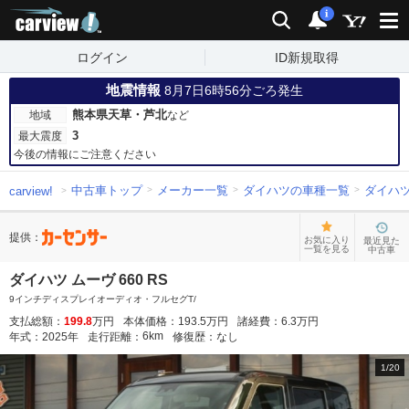
carview!
検索
通知
i
ログイン
ID新規取得
地震情報
8月7日6時56分ごろ発生
熊本県天草・芦北
地域
など
3
最大震度
今後の情報にご注意ください
中古車トップ
メーカー一覧
ダイハツの車種一覧
ダイハ
carview!
提供：
お気に入り
最近見た
一覧を見る
中古車
ダイハツ ムーヴ 660 RS
9インチディスプレイオーディオ・フルセグT/
支払総額：
199.8
万円
本体価格：
193.5
万円
諸経費：
6.3
万円
6
km
年式：
2025
年
走行距離：
修復歴：
なし
1
/
20