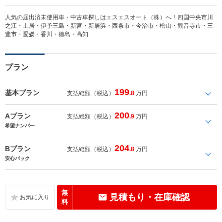
人気の届出済未使用車・中古車探しはエスエスオート（株）へ！四国中央市川
之江・土居・伊予三島・新宮・新居浜・西条市・今治市・松山・観音寺市・三
豊市・愛媛・香川・徳島・高知
プラン
199
基本プラン
支払総額（税込）
.8
万円
200
Aプラン
支払総額（税込）
.9
万円
希望ナンバー
204
Bプラン
支払総額（税込）
.8
万円
安心パック
無
見積もり・在庫確認
料