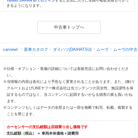
Yahoo! JAPAN IDでログイン
するとお気に入りに登録や複数見積もりがで
きるようになります。
中古車トップへ
新車カタログ
ダイハツ(DAIHATSU)
ムーヴ
ムーヴの中古
carview!
※仕様・オプション・装備の詳細については各販売店にお問い合わせくださ
い。
※当情報の内容は各社により予告なく変更されることがあります。また、(株)リ
クルートおよびLINEヤフー株式会社は当コンテンツの完全性、無誤謬性を保
証するものではなく、当コンテンツに起因するいかなる損害の責も負いかね
ます。
※コンテンツもしくはデータの全部または一部を無断で転写、転載、複製する
ことを禁じます。
カーセンサーの支払総額は店頭乗り出し価格です
支払総額（税込） ＝ 車両本体価格＋諸費用