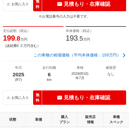
無
見積もり・在庫確認
料
※お電話番号の入力は不要です。
支払総額（税込）
本体価格（税込）
199
193
.8
.5
万円
万円
（諸経費6 .3 万円含む）
この車種の相場価格（平均本体価格：159万円）
年式
走行距離
車検
修復歴
2025
6
2028(R10)
なし
年7月
(R7)
km
無
見積もり・在庫確認
料
購入
販売店
車種
状態
装備
プラン
情報
スペック