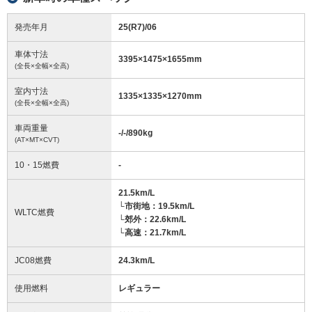
発売年月
25(R7)/06
車体寸法
3395
×
1475
×
1655
mm
(全長×全幅×全高)
室内寸法
1335
×
1335
×
1270
mm
(全長×全幅×全高)
車両重量
-/-/890
kg
(AT×MT×CVT)
10・15燃費
-
21.5km/L
└市街地：19.5km/L
WLTC燃費
└郊外：22.6km/L
└高速：21.7km/L
JC08燃費
24.3km/L
使用燃料
レギュラー