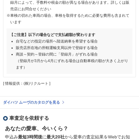
録月によって、手数料や税金の額が異なる場合があります。詳しくは販
売店にお問合せください
※車検の切れた車両の場合、車検を取得するために必要な費用も含まれて
います
【ご注意】以下の場合などで支払総額が変わります
自宅などの指定の場所へ陸送納車を希望する場合
販売店所在地の所轄運輸支局以外で登録する場合
商談～契約～登録の間に「登録月」がずれる場合
（登録月が3月から4月にずれる場合は自動車税の額が大きく上がり
ます）
[ 情報提供：(株)リクルート ]
ダイハツ ムーヴのカタログを見る
車査定を依頼する
あなたの愛車、今いくら？
申込み
最短3時間後
に
最大20社
から愛車の査定結果をWebでお知