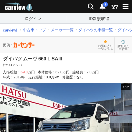
carview!
検索
通知
i
ログイン
ID新規取得
中古車トップ
メーカー一覧
ダイハツの車種一覧
ダイハ
carview!
提供：
お気に入り
最近見た
一覧を見る
中古車
ダイハツ ムーヴ 660 L SAIII
社外14アルミ/
支払総額：
69.0
万円
本体価格：
62.0
万円
諸経費：
7.0
万円
年式：
2019
年
走行距離：
3.0
万km
修復歴：
なし
1
/
22