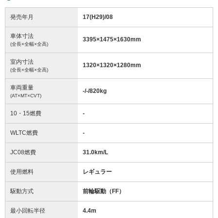
発売年月
17(H29)/08
車体寸法
3395
×
1475
×
1630
mm
(全長×全幅×全高)
室内寸法
1320
×
1320
×
1280
mm
(全長×全幅×全高)
車両重量
-/-/820
kg
(AT×MT×CVT)
10・15燃費
-
WLTC燃費
-
JC08燃費
31.0km/L
使用燃料
レギュラー
駆動方式
前輪駆動（FF）
最小回転半径
4.4
m