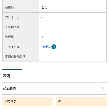
修復歴
なし
ワンオーナー
-
正規輸入車
-
禁煙車
○
リサイクル
リ済込
定期点検記録簿
-
装備
安全装備
ABS
パワステ