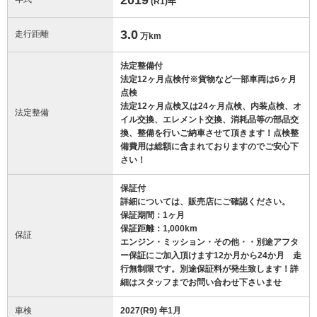
(R1)
年
3.0
走行距離
万km
法定整備付
法定12ヶ月点検付※貨物など一部車両は6ヶ月
点検
法定12ヶ月点検又は24ヶ月点検、内装点検、オ
法定整備
イル交換、エレメント交換、消耗品等の部品交
換、整備を行いご納車させて頂きます！点検整
備費用は総額に含まれておりますのでご安心下
さい！
保証付
詳細については、販売店にご確認ください。
保証期間：1ヶ月
保証距離：1,000km
保証
エンジン・ミッション・その他・・別途アフタ
ー保証にご加入頂けます12か月から24か月 走
行無制限です。別途保証料が発生致します！詳
細はスタッフまでお問い合わせ下さいませ
車検
2027(R9) 年1月