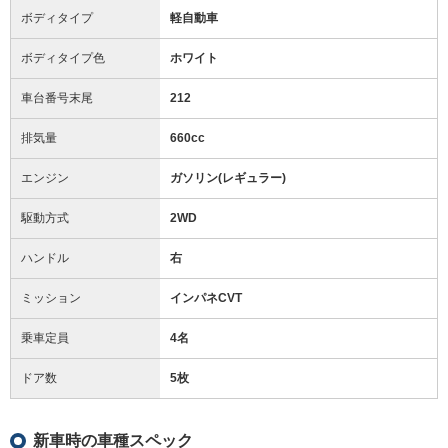
ボディタイプ
軽自動車
ボディタイプ色
ホワイト
車台番号末尾
212
排気量
660cc
エンジン
ガソリン(レギュラー)
駆動方式
2WD
ハンドル
右
ミッション
インパネCVT
乗車定員
4名
ドア数
5枚
新車時の車種スペック