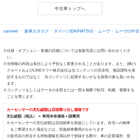
中古車トップへ
新車カタログ
ダイハツ(DAIHATSU)
ムーヴ
ムーヴの中古
carview!
※仕様・オプション・装備の詳細については各販売店にお問い合わせくださ
い。
※当情報の内容は各社により予告なく変更されることがあります。また、(株)リ
クルートおよびLINEヤフー株式会社は当コンテンツの完全性、無誤謬性を保
証するものではなく、当コンテンツに起因するいかなる損害の責も負いかね
ます。
※コンテンツもしくはデータの全部または一部を無断で転写、転載、複製する
ことを禁じます。
カーセンサーの支払総額は店頭乗り出し価格です
支払総額（税込） ＝ 車両本体価格＋諸費用
※カーセンサーの支払総額は店頭納車を前提にしています。自宅への納車
をご希望された場合などは、別途納車費用がかかります
※販売店の所在する所轄運輸支局以外で登録する際や、車の定置場所、登