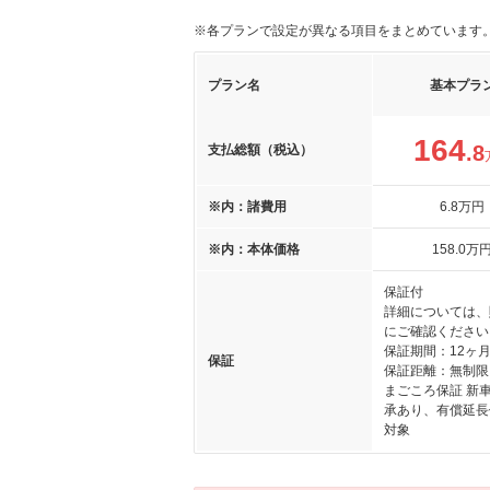
※各プランで設定が異なる項目をまとめています
プラン名
基本プラ
164
.8
支払総額（税込）
※内：諸費用
6
.8
万円
※内：本体価格
158
.0
万
保証付
詳細については、
にご確認ください
保証期間：12ヶ
保証
保証距離：無制限
まごころ保証 新
承あり、有償延長
対象