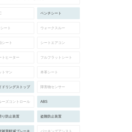
C
ベンチシート
列シート
ウォークスルー
動シート
シートエアコン
ートヒーター
フルフラットシート
ットマン
本革シート
イドリングストップ
障害物センサー
ルーズコントロール
ABS
滑り防止装置
盗難防止装置
突被害軽減ブレーキ
パーキングアシスト