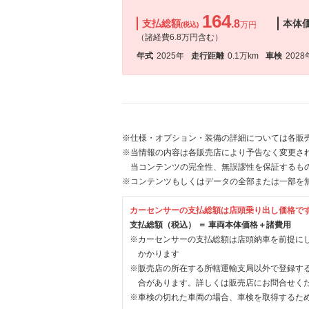
164
支払総額
.8
本体
万円
(税込)
（諸経費6.8万円含む）
年式
2025年
走行距離
0.1万km
車検
2028
※仕様・オプション・装備の詳細については各販
※当情報の内容は各販売店により予告なく変更され
当コンテンツの完全性、無誤謬性を保証するも
※コンテンツもしくはデータの全部または一部を
カーセンサーの支払総額は店頭乗り出し価格で
支払総額（税込） ＝ 車両本体価格＋諸費用
※カーセンサーの支払総額は店頭納車を前提に
かかります
※販売店の所在する所轄運輸支局以外で登録す
合があります。詳しくは販売店にお問合せく
※車検の切れた車両の場合、車検を取得するた