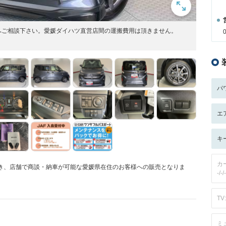
へご相談下さい。愛媛ダイハツ直営店間の運搬費用は頂きません。
パ
エ
キ
カ
頂き、店舗で商談・納車が可能な愛媛県在住のお客様への販売となりま
-/-/-
TV:
ミ