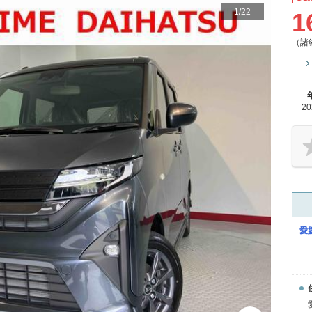
1
/
22
1
（諸
2
愛