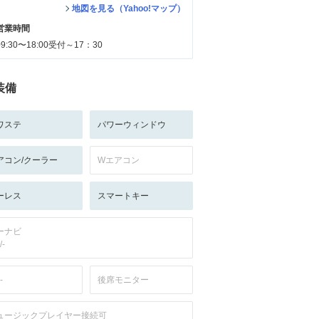
地図を見る（Yahoo!マップ）
営業時間
09:30〜18:00受付～17：30
装備
ワステ
パワーウィンドウ
アコン/クーラー
Wエアコン
ーレス
スマートキー
ーナビ
/-
-
後席モニター
ュージックプレイヤー接続可