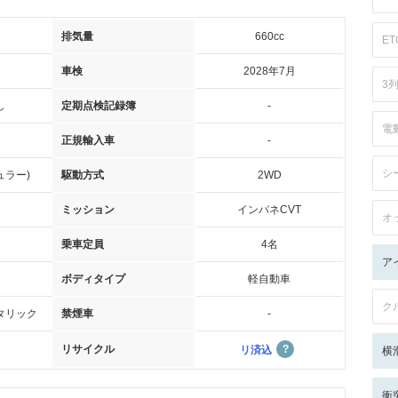
排気量
660cc
ET
車検
2028年7月
3
し
定期点検記録簿
-
電
正規輸入車
-
シ
ュラー)
駆動方式
2WD
ミッション
インパネCVT
オ
乗車定員
4名
ア
ボディタイプ
軽自動車
ク
タリック
禁煙車
-
リサイクル
リ済込
横
衝