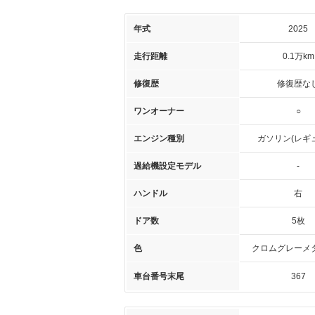
年式
2025
走行距離
0.1万km
修復歴
修復歴な
ワンオーナー
○
エンジン種別
ガソリン(レギ
過給機設定モデル
-
ハンドル
右
ドア数
5枚
色
クロムグレーメ
車台番号末尾
367