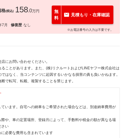
158
価格
.0
万円
無
(税込)
見積もり・在庫確認
料
年7月
修復歴
なし
※お電話番号の入力は不要です。
売店にお問い合わせください。
ることがあります。また、(株)リクルートおよびLINEヤフー株式会社は
のではなく、当コンテンツに起因するいかなる損害の責も負いかねます。
無断で転写、転載、複製することを禁じます。
す
しています。自宅への納車をご希望された場合などは、別途納車費用が
る際や、車の定置場所、登録月によって、手数料や税金の額が異なる場
ださい
めに必要な費用も含まれています