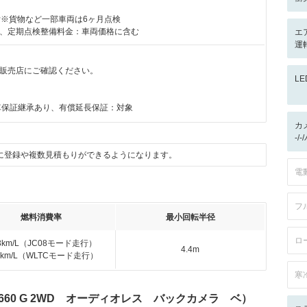
付※貨物など一部車両は6ヶ月点検
、定期点検整備料金：車両価格に含む
エ
運
販売店にご確認ください。
L
月
車保証継承あり、有償延長保証：対象
カ
-/
に登録や複数見積もりができるようになります。
電
フ
燃料消費率
最小回転半径
ロ
.3km/L（JC08モード走行）
4.4m
.6km/L（WLTCモード走行）
寒
660 G 2WD オーディオレス バックカメラ ベ）