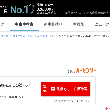
掲載レビュー
326,009
件
時点
※新車カタログのある自動車総合情報
2026.08.09
ログ
中古車検索
新車見積り
車買取
ニュース
車種一覧
ダイハツの中古車
ムーヴの中古車
ダイハツ ムーヴ 660 G 2WD オーディオ
提供：
158
価格
.0
万円
無
(税込)
見積もり・在庫確認
料
年7月
修復歴
なし
※お電話番号の入力は不要です。
支