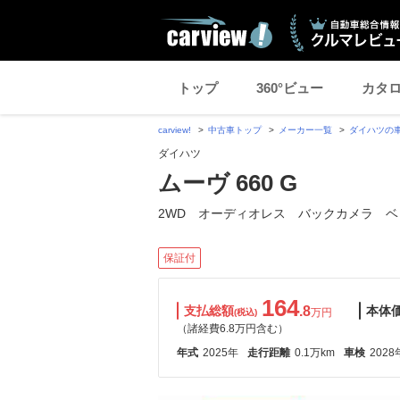
トップ
360°ビュー
カタ
carview!
中古車トップ
メーカー一覧
ダイハツの
ダイハツ
ムーヴ 660 G
2WD オーディオレス バックカメラ ベ
保証付
164
支払総額
.8
本体
万円
(税込)
（諸経費6.8万円含む）
年式
2025年
走行距離
0.1万km
車検
2028