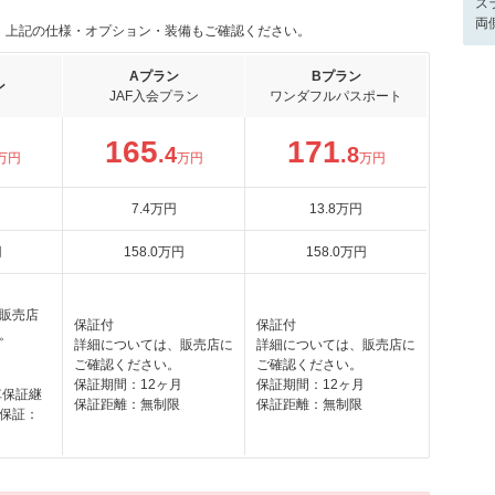
ス
両
。上記の仕様・オプション・装備もご確認ください。
Aプラン
Bプラン
ン
JAF入会プラン
ワンダフルパスポート
165
171
.4
.8
万円
万円
万円
7
.4
万円
13
.8
万円
円
158
.0
万円
158
.0
万円
販売店
保証付
保証付
。
詳細については、販売店に
詳細については、販売店に
月
ご確認ください。
ご確認ください。
保証期間：12ヶ月
保証期間：12ヶ月
車保証継
保証距離：無制限
保証距離：無制限
保証：