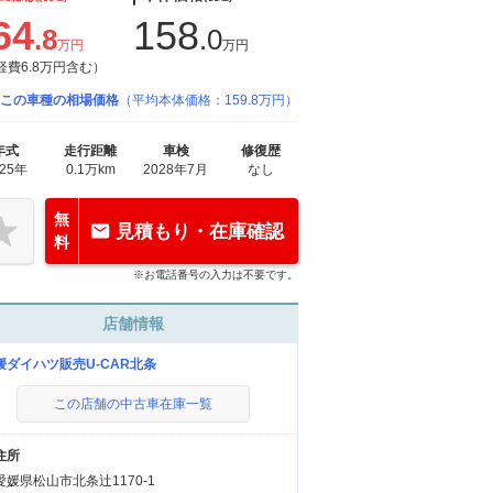
64
158
.8
.0
万円
万円
経費6.8万円含む）
この車種の相場価格
（平均本体価格：159.8万円）
年式
走行距離
車検
修復歴
025年
0.1万km
2028年7月
なし
無
見積もり・在庫確認
料
※お電話番号の入力は不要です。
店舗情報
媛ダイハツ販売U-CAR北条
この店舗の中古車在庫一覧
住所
愛媛県松山市北条辻1170-1