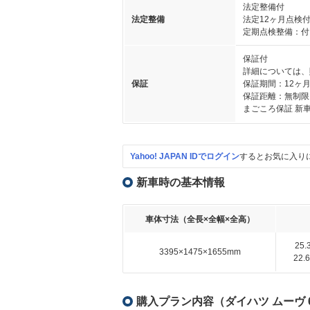
法定整備付
法定整備
法定12ヶ月点検
定期点検整備：付
保証付
詳細については、
保証
保証期間：12ヶ
保証距離：無制限
まごころ保証 新
Yahoo! JAPAN IDでログイン
するとお気に入り
新車時の基本情報
車体寸法（全長×全幅×全高）
25
3395×1475×1655mm
22
購入プラン内容（ダイハツ ムーヴ 