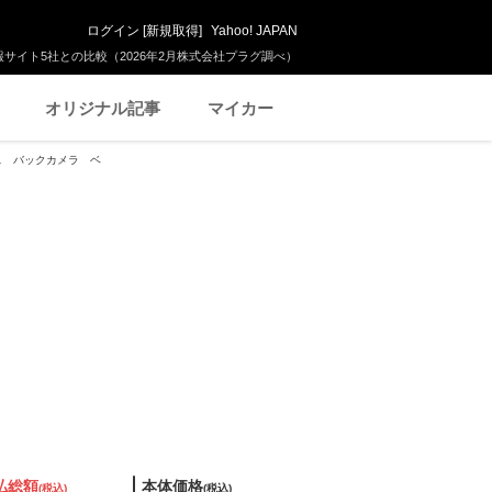
ログイン
[
新規取得
]
Yahoo! JAPAN
サイト5社との比較（2026年2月株式会社プラグ調べ）
オリジナル記事
マイカー
レス バックカメラ ベ
払総額
本体価格
(税込)
(税込)