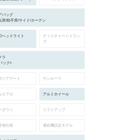
アバッグ
転席/助手席/サイド/カーテン
EDヘッドライト
ディスチャージドラン
プ
メラ
-/バック/-
動リアゲート
サンルーフ
ルエアロ
アルミホイール
ーダウン
リフトアップ
冷地仕様
過給機設定モデル