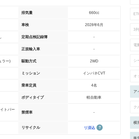
排気量
660cc
ET
車検
2028年6月
3
し
定期点検記録簿
-
電
正規輸入車
-
シ
ュラー)
駆動方式
2WD
ミッション
インパネCVT
オ
乗車定員
4名
ア
ボディタイプ
軽自動車
ク
イトパー
禁煙車
-
横
リサイクル
リ済込
衝