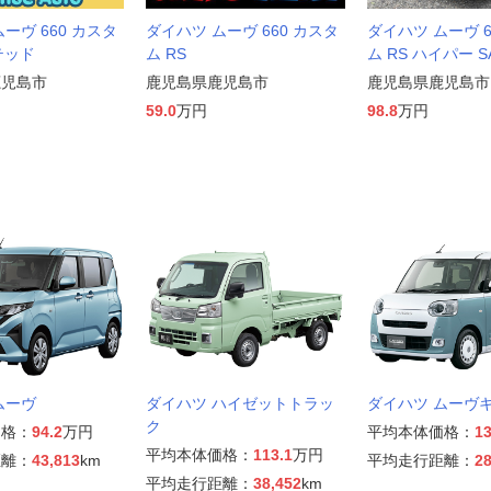
ーヴ 660 カスタ
ダイハツ ムーヴ 660 カスタ
ダイハツ ムーヴ 6
テッド
ム RS
ム RS ハイパー SA
鹿児島市
鹿児島県鹿児島市
鹿児島県鹿児島市
59.0
万円
98.8
万円
ムーヴ
ダイハツ ハイゼットトラッ
ダイハツ ムーヴ
ク
価格：
94.2
万円
平均本体価格：
13
平均本体価格：
113.1
万円
距離：
43,813
km
平均走行距離：
28
平均走行距離：
38,452
km