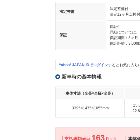
法定整備付
法定整備
法定12ヶ月点検
保証付
詳細については、
保証
保証期間：3ヶ月
保証距離：3,000
Yahoo! JAPAN IDでログイン
するとお気に入り
新車時の基本情報
車体寸法（全長×全幅×全高）
25
3395×1475×1655mm
22
163
支払総額
.0
本体
万円
(税込)