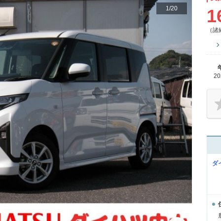
1
/
20
1
（諸
2
ダ