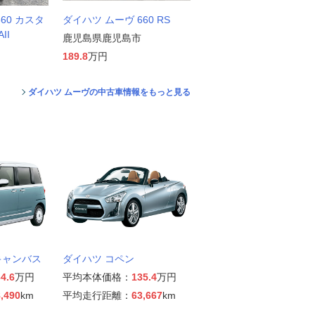
60 カスタ
ダイハツ ムーヴ 660 RS
II
鹿児島県鹿児島市
189.8
万円
ダイハツ ムーヴの中古車情報をもっと見る
キャンバス
ダイハツ コペン
4.6
万円
平均本体価格：
135.4
万円
,490
km
平均走行距離：
63,667
km