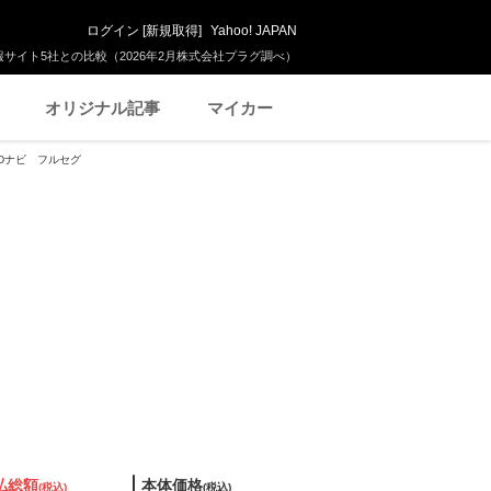
ログイン
[
新規取得
]
Yahoo! JAPAN
サイト5社との比較（2026年2月株式会社プラグ調べ）
オリジナル記事
マイカー
SDナビ フルセグ
払総額
本体価格
(税込)
(税込)