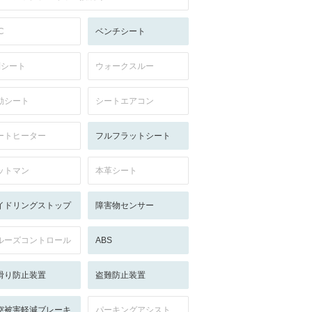
C
ベンチシート
列シート
ウォークスルー
動シート
シートエアコン
ートヒーター
フルフラットシート
ットマン
本革シート
イドリングストップ
障害物センサー
ルーズコントロール
ABS
滑り防止装置
盗難防止装置
突被害軽減ブレーキ
パーキングアシスト