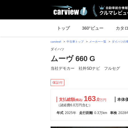
トップ
360°ビュー
カタ
carview!
中古車トップ
メーカー一覧
ダイハツの
ダイハツ
ムーヴ 660 G
当社デモカー 社外SDナビ フルセグ
保証付
163
支払総額
.0
本体
万円
(税込)
（諸経費6.0万円含む）
年式
2025年
走行距離
0.3万km
車検
2028