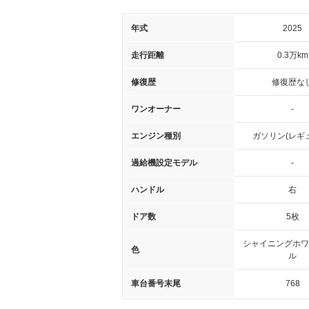
年式
2025
走行距離
0.3万km
修復歴
修復歴な
ワンオーナー
-
エンジン種別
ガソリン(レギ
過給機設定モデル
-
ハンドル
右
ドア数
5枚
シャイニングホワ
色
ル
車台番号末尾
768