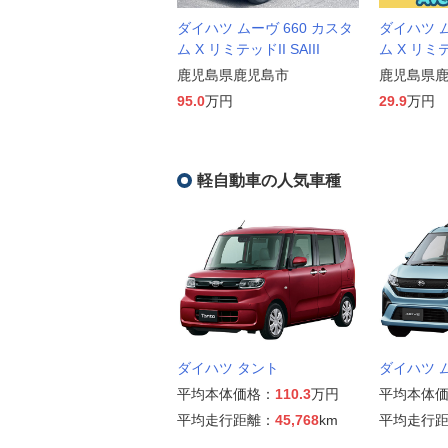
ダイハツ ムーヴ 660 カスタ
ダイハツ ム
ム X リミテッドII SAIII
ム X リミ
鹿児島県鹿児島市
鹿児島県
95.0
万円
29.9
万円
軽自動車の人気車種
ダイハツ タント
ダイハツ 
平均本体価格：
110.3
万円
平均本体
平均走行距離：
45,768
km
平均走行