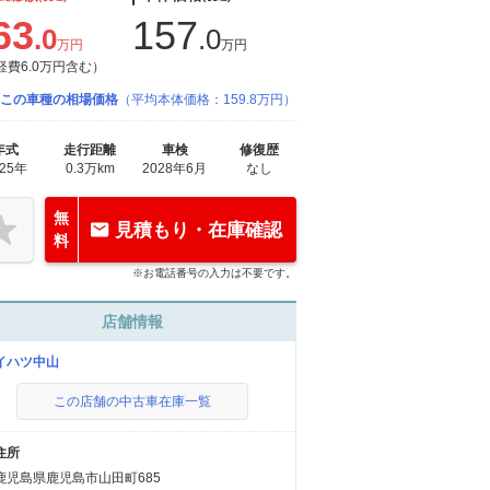
63
157
.0
.0
万円
万円
経費6.0万円含む）
この車種の相場価格
（平均本体価格：159.8万円）
年式
走行距離
車検
修復歴
025年
0.3万km
2028年6月
なし
無
見積もり・在庫確認
料
※お電話番号の入力は不要です。
店舗情報
イハツ中山
この店舗の中古車在庫一覧
住所
鹿児島県鹿児島市山田町685