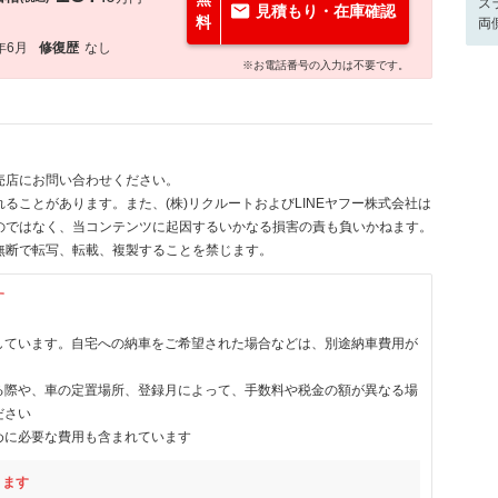
ス
見積もり・在庫確認
料
両
年6月
修復歴
なし
※お電話番号の入力は不要です。
売店にお問い合わせください。
ることがあります。また、(株)リクルートおよびLINEヤフー株式会社は
のではなく、当コンテンツに起因するいかなる損害の責も負いかねます。
無断で転写、転載、複製することを禁じます。
す
しています。自宅への納車をご希望された場合などは、別途納車費用が
る際や、車の定置場所、登録月によって、手数料や税金の額が異なる場
ださい
めに必要な費用も含まれています
ります