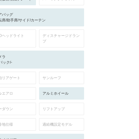
アバッグ
転席/助手席/サイド/カーテン
EDヘッドライト
ディスチャージドラン
プ
メラ
-/バック/-
動リアゲート
サンルーフ
ルエアロ
アルミホイール
ーダウン
リフトアップ
冷地仕様
過給機設定モデル