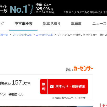
掲載レビュー
325,906
件
時点
※新車カタログのある自動車総合情報
2026.08.07
ログ
中古車検索
新車見積り
車買取
ニュース
車種一覧
ダイハツの中古車
ムーヴの中古車
ダイハツ ムーヴ 660 G 当社デモカー 社外
提供：
157
価格
.0
万円
無
(税込)
見積もり・在庫確認
料
年6月
修復歴
なし
※お電話番号の入力は不要です。
支