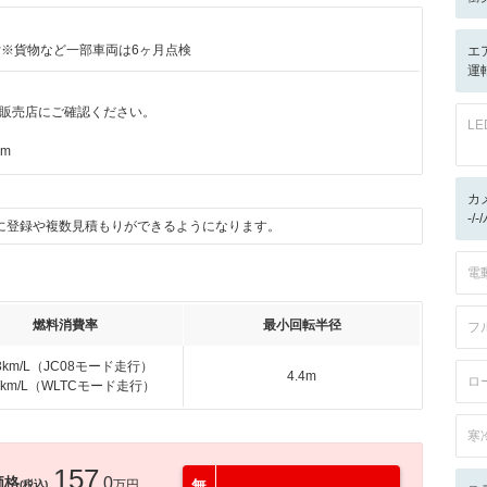
付※貨物など一部車両は6ヶ月点検
エ
運
販売店にご確認ください。
L
km
カ
-/
に登録や複数見積もりができるようになります。
電
燃料消費率
最小回転半径
フ
.3km/L（JC08モード走行）
4.4m
ロ
.6km/L（WLTCモード走行）
寒
157
価格
.0
万円
無
(税込)