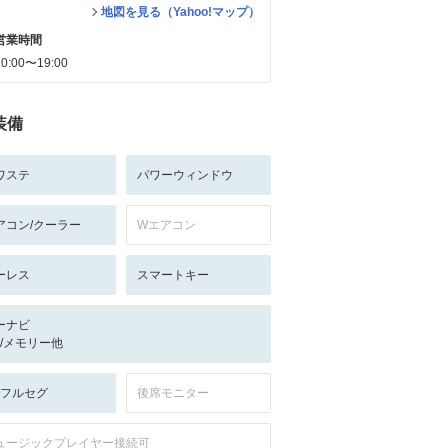
地図を見る（Yahoo!マップ）
営業時間
10:00〜19:00
装備
ワステ
パワーウィンドウ
アコン/クーラー
Wエアコン
ーレス
スマートキー
ーナビ
-/-/メモリー他
V:フルセグ
後席モニター
ュージックプレイヤー接続可