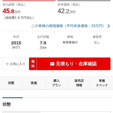
支払総額（税込）
本体価格（税込）
45
42
.8
.2
万円
万円
（諸経費3 .6 万円含む）
この車種の相場価格（平均本体価格：33万円）
年式
走行距離
車検
修復歴
2015
7.9
車検整備付
なし
(H27)
万km
無
見積もり・在庫確認
料
購入
販売店
車種
状態
装備
プラン
情報
スペック
状態