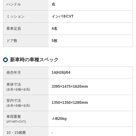
ハンドル
右
ミッション
インパネCVT
乗車定員
4名
ドア数
5枚
新車時の車種スペック
発売年月
14(H26)/04
車体寸法
3395
×
1475
×
1620
mm
(全長×全幅×全高)
室内寸法
1350
×
1350
×
1280
mm
(全長×全幅×全高)
車両重量
-/-/820
kg
(AT×MT×CVT)
10・15燃費
-