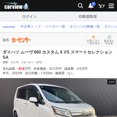
carview!
検索
通知
i
ログイン
ID新規取得
中古車トップ
メーカー一覧
ダイハツの車種一覧
ダイハ
carview!
提供：
お気に入り
最近見た
一覧を見る
中古車
ダイハツ ムーヴ 660 カスタム X VS スマートセレクション
SA
禁煙 ナビTV 1オーナー ETC/
支払総額：
45.8
万円
本体価格：
42.2
万円
諸経費：
3.6
万円
年式：
2015
年
走行距離：
7.9
万km
修復歴：
なし
1
/
23