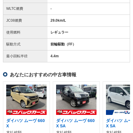
WLTC燃費
-
JC08燃費
29.0km/L
使用燃料
レギュラー
駆動方式
前輪駆動（FF）
最小回転半径
4.4
m
あなたにおすすめの中古車情報
ダイハツ ムーヴ 660
ダイハツ ムーヴ 660
ダイハツ ムーヴ
X
X SA
X SA
支払総額
支払総額
支払総額