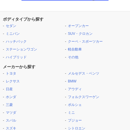
ボディタイプから探す
セダン
オープンカー
ミニバン
SUV・クロカン
ハッチバック
クーペ・スポーツカー
ステーションワゴン
軽自動車
ハイブリッド
その他
メーカーから探す
トヨタ
メルセデス・ベンツ
レクサス
BMW
日産
アウディ
ホンダ
フォルクスワーゲン
三菱
ポルシェ
マツダ
ミニ
スバル
プジョー
スズキ
シトロエン