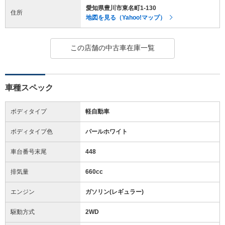
愛知県豊川市東名町1-130
住所
地図を見る（Yahoo!マップ）
この店舗の中古車在庫一覧
車種スペック
ボディタイプ
軽自動車
ボディタイプ色
パールホワイト
車台番号末尾
448
排気量
660cc
エンジン
ガソリン(レギュラー)
駆動方式
2WD