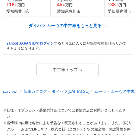
118
45
138
.8
万円
.8
万円
.5
万円
愛知県豊川市
愛知県豊川市
愛知県豊川市
ダイハツ ムーヴの中古車をもっと見る
Yahoo! JAPAN IDでログイン
するとお気に入りに登録や複数見積もりがで
きるようになります。
中古車トップへ
新車カタログ
ダイハツ(DAIHATSU)
ムーヴ
ムーヴの中古
carview!
※仕様・オプション・装備の詳細については各販売店にお問い合わせくださ
い。
※当情報の内容は各社により予告なく変更されることがあります。また、(株)リ
クルートおよびLINEヤフー株式会社は当コンテンツの完全性、無誤謬性を保