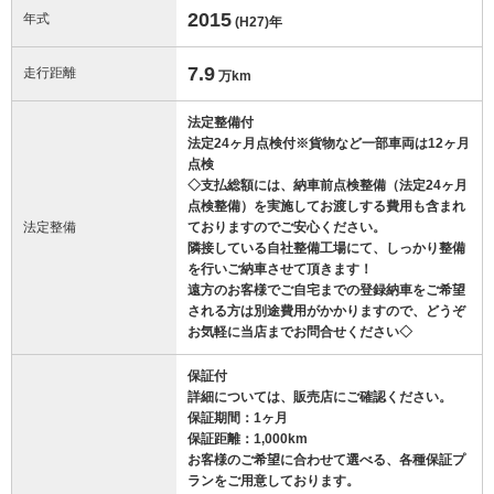
2015
年式
(H27)
年
7.9
走行距離
万km
法定整備付
法定24ヶ月点検付※貨物など一部車両は12ヶ月
点検
◇支払総額には、納車前点検整備（法定24ヶ月
点検整備）を実施してお渡しする費用も含まれ
法定整備
ておりますのでご安心ください。
隣接している自社整備工場にて、しっかり整備
を行いご納車させて頂きます！
遠方のお客様でご自宅までの登録納車をご希望
される方は別途費用がかかりますので、どうぞ
お気軽に当店までお問合せください◇
保証付
詳細については、販売店にご確認ください。
保証期間：1ヶ月
保証距離：1,000km
お客様のご希望に合わせて選べる、各種保証プ
ランをご用意しております。