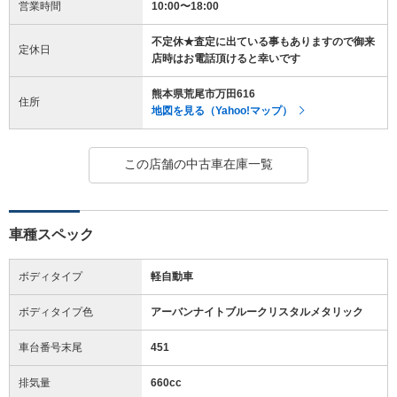
営業時間
10:00〜18:00
不定休★査定に出ている事もありますので御来
定休日
店時はお電話頂けると幸いです
熊本県荒尾市万田616
住所
地図を見る（Yahoo!マップ）
この店舗の中古車在庫一覧
車種スペック
ボディタイプ
軽自動車
ボディタイプ色
アーバンナイトブルークリスタルメタリック
車台番号末尾
451
排気量
660cc