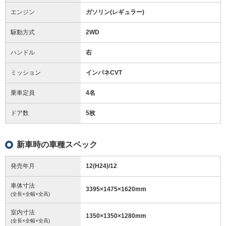
エンジン
ガソリン(レギュラー)
駆動方式
2WD
ハンドル
右
ミッション
インパネCVT
乗車定員
4名
ドア数
5枚
新車時の車種スペック
発売年月
12(H24)/12
車体寸法
3395
×
1475
×
1620
mm
(全長×全幅×全高)
室内寸法
1350
×
1350
×
1280
mm
(全長×全幅×全高)