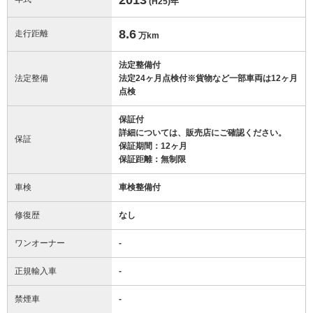
(H25)
年
8.6
走行距離
万km
法定整備付
法定整備
法定24ヶ月点検付※貨物など一部車両は12ヶ月
点検
保証付
詳細については、販売店にご確認ください。
保証
保証期間：12ヶ月
保証距離：無制限
車検
車検整備付
修復歴
なし
ワンオーナー
-
正規輸入車
-
禁煙車
-