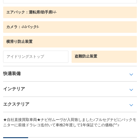
エアバック：運転席/助手席/-/-
カメラ：-/-/バック/-
横滑り防止装置
盗難防止装置
アイドリングストップ
快適装備
インテリア
エクステリア
★自社直接買取車両★ナビ付ムーヴが入荷致しました♪フルセグナビにバックモ
ニターに前後ドラレコ迄付いて車検2年渡しで1年保証でこの価格(^^♪