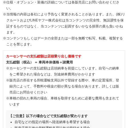
※仕様・オプション・装備の詳細については各販売店にお問い合わせくださ
い。
※当情報の内容は各社により予告なく変更されることがあります。また、(株)リ
クルートおよびLINEヤフー株式会社は当コンテンツの完全性、無誤謬性を保
証するものではなく、当コンテンツに起因するいかなる損害の責も負いかね
ます。
※コンテンツもしくはデータの全部または一部を無断で転写、転載、複製する
ことを禁じます。
カーセンサーの支払総額は店頭乗り出し価格です
支払総額（税込） ＝ 車両本体価格＋諸費用
※カーセンサーの支払総額は店頭納車を前提にしています。自宅への納車
をご希望された場合などは、別途納車費用がかかります
※販売店の所在する所轄運輸支局以外で登録する際や、車の定置場所、登
録月によって、手数料や税金の額が異なる場合があります。詳しくは販
売店にお問合せください
※車検の切れた車両の場合、車検を取得するために必要な費用も含まれて
います
【ご注意】以下の場合などで支払総額が変わります
自宅などの指定の場所へ陸送納車を希望する場合
販売店所在地の所轄運輸支局以外で登録する場合