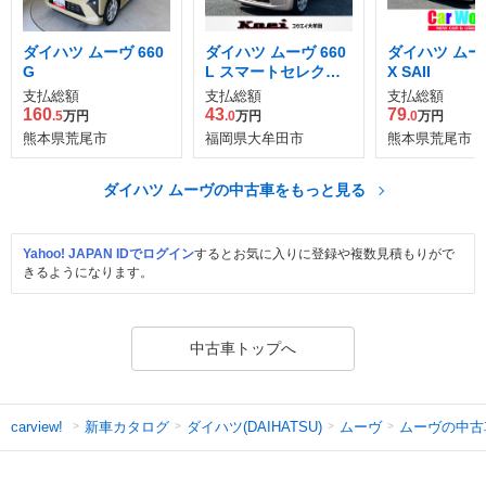
ダイハツ ムーヴ 660
ダイハツ ムーヴ 660
ダイハツ ムーヴ
G
L スマートセレクシ
X SAII
ョン SA
支払総額
支払総額
支払総額
160
43
79
.5
万円
.0
万円
.0
万円
熊本県荒尾市
福岡県大牟田市
熊本県荒尾市
ダイハツ ムーヴの中古車をもっと見る
Yahoo! JAPAN IDでログイン
するとお気に入りに登録や複数見積もりがで
きるようになります。
中古車トップへ
新車カタログ
ダイハツ(DAIHATSU)
ムーヴ
ムーヴの中古
carview!