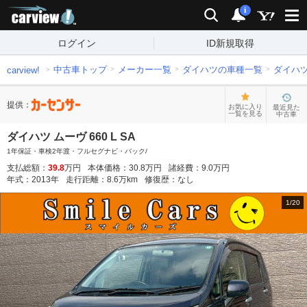
carview!
検索
通知
i
ログイン
ID新規取得
中古車トップ
メーカー一覧
ダイハツの車種一覧
ダイハ
carview!
提供：
お気に入り
最近見た
一覧を見る
中古車
ダイハツ ムーヴ 660 L SA
1年保証・車検2年渡・フルセグナビ・バック/
支払総額：
39.8
万円
本体価格：
30.8
万円
諸経費：
9.0
万円
年式：
2013
年
走行距離：
8.6
万km
修復歴：
なし
1
/
20