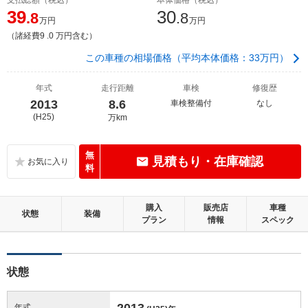
39
30
.8
.8
万円
万円
（諸経費9 .0 万円含む）
この車種の相場価格（平均本体価格：33万円）
年式
走行距離
車検
修復歴
2013
8.6
車検整備付
なし
(H25)
万km
無
見積もり・在庫確認
料
購入
販売店
車種
状態
装備
プラン
情報
スペック
状態
2013
年式