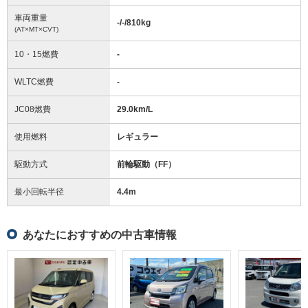
車両重量
-/-/810
kg
(AT×MT×CVT)
10・15燃費
-
WLTC燃費
-
JC08燃費
29.0km/L
使用燃料
レギュラー
駆動方式
前輪駆動（FF）
最小回転半径
4.4
m
あなたにおすすめの中古車情報