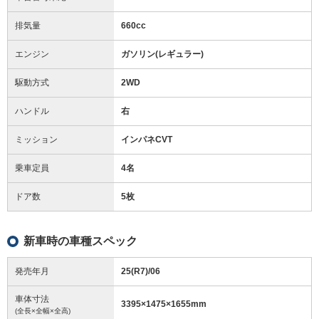
排気量
660cc
エンジン
ガソリン(レギュラー)
駆動方式
2WD
ハンドル
右
ミッション
インパネCVT
乗車定員
4名
ドア数
5枚
新車時の車種スペック
発売年月
25(R7)/06
車体寸法
3395
×
1475
×
1655
mm
(全長×全幅×全高)