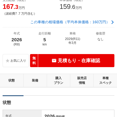
167
159
.3
.6
万円
万円
（諸経費7 .7 万円含む）
この車種の相場価格（平均本体価格：160万円）
年式
走行距離
車検
修復歴
2026
5
2029(R11)
なし
年3月
(R8)
km
無
見積もり・在庫確認
料
購入
販売店
車種
状態
装備
プラン
情報
スペック
状態
2026
年式
(R8)
年