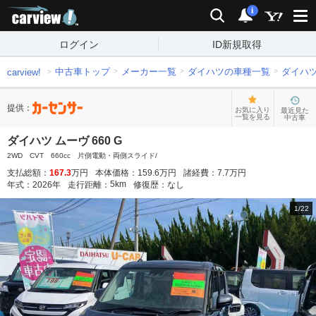
carview!
検索
通知
i
ログイン
ID新規取得
中古車トップ
メーカー一覧
ダイハツの車種一覧
ダイハ
carview!
提供：
お気に入り
最近見た
一覧を見る
中古車
ダイハツ ムーヴ 660 G
2WD CVT 660cc 片側電動・両側スライド/
支払総額：
167.3
万円
本体価格：
159.6
万円
諸経費：
7.7
万円
5
km
年式：
2026
年
走行距離：
修復歴：
なし
1
/
22