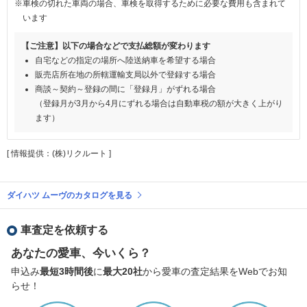
※車検の切れた車両の場合、車検を取得するために必要な費用も含まれて
います
【ご注意】以下の場合などで支払総額が変わります
自宅などの指定の場所へ陸送納車を希望する場合
販売店所在地の所轄運輸支局以外で登録する場合
商談～契約～登録の間に「登録月」がずれる場合
（登録月が3月から4月にずれる場合は自動車税の額が大きく上がり
ます）
[ 情報提供：(株)リクルート ]
ダイハツ ムーヴのカタログを見る
車査定を依頼する
あなたの愛車、今いくら？
申込み
最短3時間後
に
最大20社
から愛車の査定結果をWebでお知
らせ！