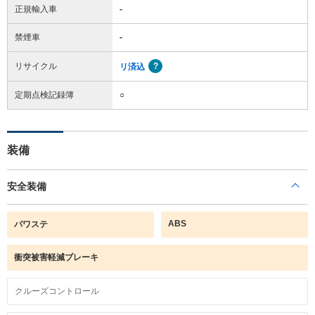
正規輸入車
-
禁煙車
-
リサイクル
リ済込
定期点検記録簿
○
装備
安全装備
ABS
パワステ
衝突被害軽減ブレーキ
クルーズコントロール