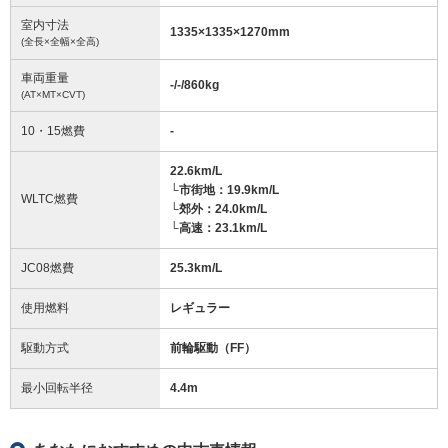
室内寸法
1335
×
1335
×
1270
mm
(全長×全幅×全高)
車両重量
-/-/860
kg
(AT×MT×CVT)
10・15燃費
-
22.6km/L
└市街地：19.9km/L
WLTC燃費
└郊外：24.0km/L
└高速：23.1km/L
JC08燃費
25.3km/L
使用燃料
レギュラー
駆動方式
前輪駆動（FF）
最小回転半径
4.4
m