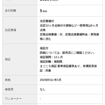
5
走行距離
km
法定整備付
法定12ヶ月点検付※貨物など一部車両は6ヶ月
法定整備
点検
定期点検整備：付、定期点検整備料金：車両価
格に含む
保証付
詳細については、販売店にご確認ください。
保証期間：12ヶ月
保証
保証距離：無制限
まごころ保証 新車保証継承あり、有償延長保
証：対象
車検
2029(R11) 年3月
修復歴
なし
ワンオーナー
-