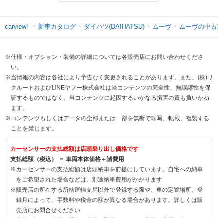
新車カタログ
ダイハツ(DAIHATSU)
ムーヴ
ムーヴの中古
carview!
※仕様・オプション・装備の詳細については各販売店にお問い合わせくださ
い。
※当情報の内容は各社により予告なく変更されることがあります。また、(株)リ
クルートおよびLINEヤフー株式会社は当コンテンツの完全性、無誤謬性を保
証するものではなく、当コンテンツに起因するいかなる損害の責も負いかね
ます。
※コンテンツもしくはデータの全部または一部を無断で転写、転載、複製する
ことを禁じます。
カーセンサーの支払総額は店頭乗り出し価格です
支払総額（税込） ＝ 車両本体価格＋諸費用
※カーセンサーの支払総額は店頭納車を前提にしています。自宅への納車
をご希望された場合などは、別途納車費用がかかります
※販売店の所在する所轄運輸支局以外で登録する際や、車の定置場所、登
録月によって、手数料や税金の額が異なる場合があります。詳しくは販
売店にお問合せください