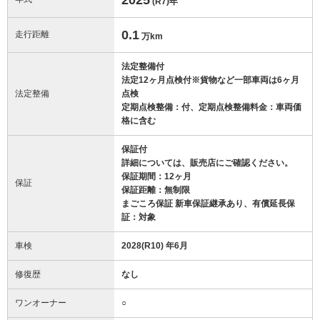
(R7)
年
0.1
走行距離
万km
法定整備付
法定12ヶ月点検付※貨物など一部車両は6ヶ月
法定整備
点検
定期点検整備：付、定期点検整備料金：車両価
格に含む
保証付
詳細については、販売店にご確認ください。
保証期間：12ヶ月
保証
保証距離：無制限
まごころ保証 新車保証継承あり、有償延長保
証：対象
車検
2028(R10) 年6月
修復歴
なし
ワンオーナー
○