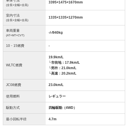
車体寸法
3395
×
1475
×
1670
mm
(全長×全幅×全高)
室内寸法
1335
×
1335
×
1270
mm
(全長×全幅×全高)
車両重量
-/-/940
kg
(AT×MT×CVT)
10・15燃費
-
19.9km/L
└市街地：17.9km/L
WLTC燃費
└郊外：21.0km/L
└高速：20.2km/L
JC08燃費
23.0km/L
使用燃料
レギュラー
駆動方式
四輪駆動（4WD）
最小回転半径
4.7
m