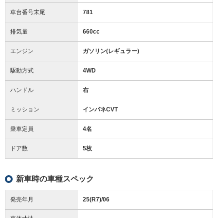
車台番号末尾
781
排気量
660cc
エンジン
ガソリン(レギュラー)
駆動方式
4WD
ハンドル
右
ミッション
インパネCVT
乗車定員
4名
ドア数
5枚
新車時の車種スペック
発売年月
25(R7)/06