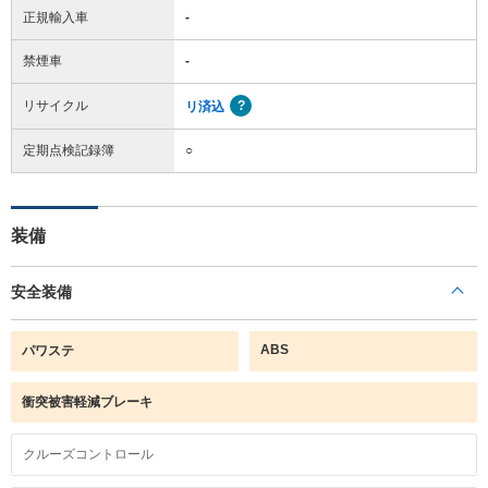
正規輸入車
-
禁煙車
-
リサイクル
リ済込
定期点検記録簿
○
装備
安全装備
ABS
パワステ
衝突被害軽減ブレーキ
クルーズコントロール