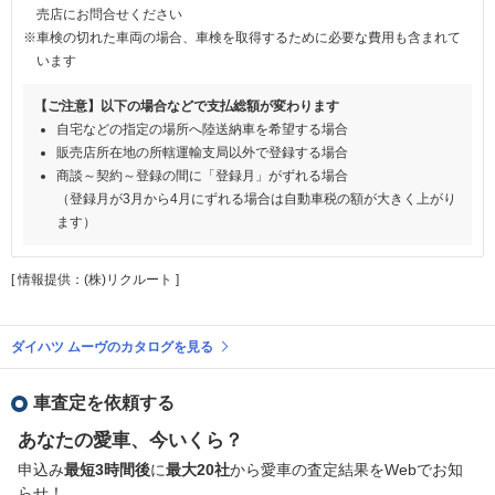
売店にお問合せください
※車検の切れた車両の場合、車検を取得するために必要な費用も含まれて
います
【ご注意】以下の場合などで支払総額が変わります
自宅などの指定の場所へ陸送納車を希望する場合
販売店所在地の所轄運輸支局以外で登録する場合
商談～契約～登録の間に「登録月」がずれる場合
（登録月が3月から4月にずれる場合は自動車税の額が大きく上がり
ます）
[ 情報提供：(株)リクルート ]
ダイハツ ムーヴのカタログを見る
車査定を依頼する
あなたの愛車、今いくら？
申込み
最短3時間後
に
最大20社
から愛車の査定結果をWebでお知
らせ！