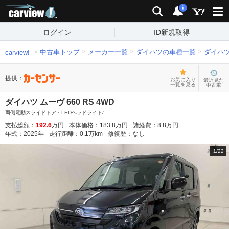
carview!
検索
通知
i
ログイン
ID新規取得
中古車トップ
メーカー一覧
ダイハツの車種一覧
ダイハ
carview!
提供：
お気に入り
最近見た
一覧を見る
中古車
ダイハツ ムーヴ 660 RS 4WD
両側電動スライドドア・LEDヘッドライト/
支払総額：
192.6
万円
本体価格：
183.8
万円
諸経費：
8.8
万円
年式：
2025
年
走行距離：
0.1
万km
修復歴：
なし
1
/
22