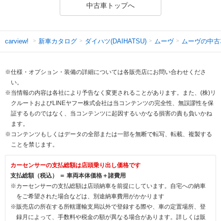
中古車トップへ
新車カタログ
ダイハツ(DAIHATSU)
ムーヴ
ムーヴの中古
carview!
※仕様・オプション・装備の詳細については各販売店にお問い合わせくださ
い。
※当情報の内容は各社により予告なく変更されることがあります。また、(株)リ
クルートおよびLINEヤフー株式会社は当コンテンツの完全性、無誤謬性を保
証するものではなく、当コンテンツに起因するいかなる損害の責も負いかね
ます。
※コンテンツもしくはデータの全部または一部を無断で転写、転載、複製する
ことを禁じます。
カーセンサーの支払総額は店頭乗り出し価格です
支払総額（税込） ＝ 車両本体価格＋諸費用
※カーセンサーの支払総額は店頭納車を前提にしています。自宅への納車
をご希望された場合などは、別途納車費用がかかります
※販売店の所在する所轄運輸支局以外で登録する際や、車の定置場所、登
録月によって、手数料や税金の額が異なる場合があります。詳しくは販