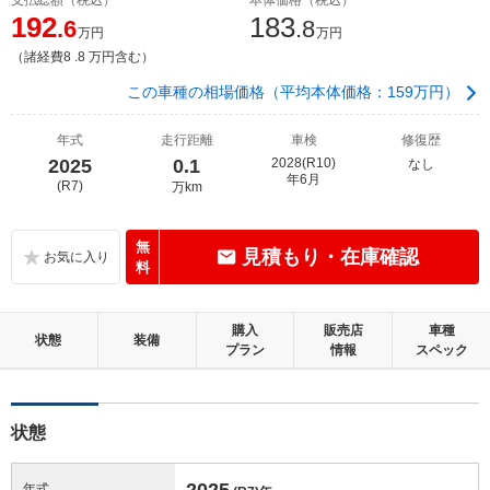
192
183
.6
.8
万円
万円
（諸経費8 .8 万円含む）
この車種の相場価格（平均本体価格：159万円）
年式
走行距離
車検
修復歴
2025
0.1
2028(R10)
なし
年6月
(R7)
万km
無
見積もり・在庫確認
料
購入
販売店
車種
状態
装備
プラン
情報
スペック
状態
2025
年式