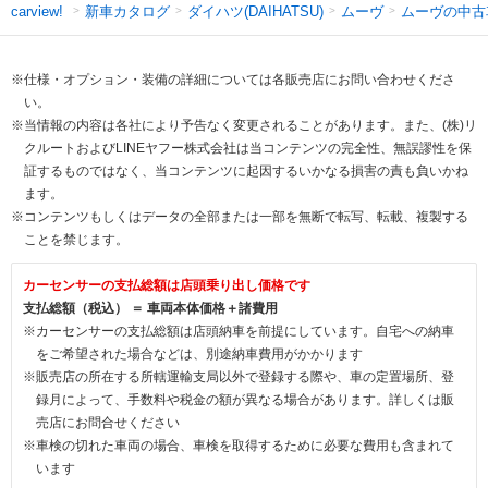
新車カタログ
ダイハツ(DAIHATSU)
ムーヴ
ムーヴの中古
carview!
※仕様・オプション・装備の詳細については各販売店にお問い合わせくださ
い。
※当情報の内容は各社により予告なく変更されることがあります。また、(株)リ
クルートおよびLINEヤフー株式会社は当コンテンツの完全性、無誤謬性を保
証するものではなく、当コンテンツに起因するいかなる損害の責も負いかね
ます。
※コンテンツもしくはデータの全部または一部を無断で転写、転載、複製する
ことを禁じます。
カーセンサーの支払総額は店頭乗り出し価格です
支払総額（税込） ＝ 車両本体価格＋諸費用
※カーセンサーの支払総額は店頭納車を前提にしています。自宅への納車
をご希望された場合などは、別途納車費用がかかります
※販売店の所在する所轄運輸支局以外で登録する際や、車の定置場所、登
録月によって、手数料や税金の額が異なる場合があります。詳しくは販
売店にお問合せください
※車検の切れた車両の場合、車検を取得するために必要な費用も含まれて
います