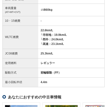
車両重量
-/-/860
kg
(AT×MT×CVT)
10・15燃費
-
22.6km/L
└市街地：19.9km/L
WLTC燃費
└郊外：24.0km/L
└高速：23.1km/L
JC08燃費
25.3km/L
使用燃料
レギュラー
駆動方式
前輪駆動（FF）
最小回転半径
4.4
m
あなたにおすすめの中古車情報