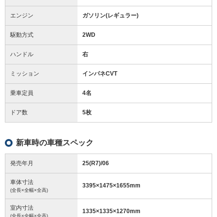
エンジン
ガソリン(レギュラー)
駆動方式
2WD
ハンドル
右
ミッション
インパネCVT
乗車定員
4名
ドア数
5枚
新車時の車種スペック
発売年月
25(R7)/06
車体寸法
3395
×
1475
×
1655
mm
(全長×全幅×全高)
室内寸法
1335
×
1335
×
1270
mm
(全長×全幅×全高)