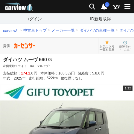
carview!
検索
通知
i
ログイン
ID新規取得
中古車トップ
メーカー一覧
ダイハツの車種一覧
ダイハ
carview!
提供：
お気に入り
最近見た
一覧を見る
中古車
ダイハツ ムーヴ 660 G
左側電動スライド DA フルセグ/
支払総額：
174.1
万円
本体価格：
168.3
万円
諸経費：
5.8
万円
522
km
年式：
2025
年
走行距離：
修復歴：
なし
1
/
22