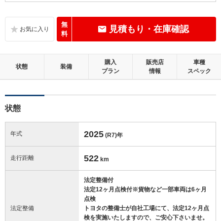
B
内装：
いたみ、汚れなどは少なく、全体的に良好な状態です。
無
見積もり・在庫確認
料
A
外装：
キズやへこみ等は少ない、大変良好な状態です。
購入
販売店
車種
状態
装備
プラン
情報
スペック
この中古車の「車両品質評価書」を見る
状態
2025
年式
(R7)
年
522
走行距離
km
法定整備付
法定12ヶ月点検付※貨物など一部車両は6ヶ月
点検
法定整備
トヨタの整備士が自社工場にて、法定12ヶ月点
検を実施いたしますので、ご安心下さいませ。