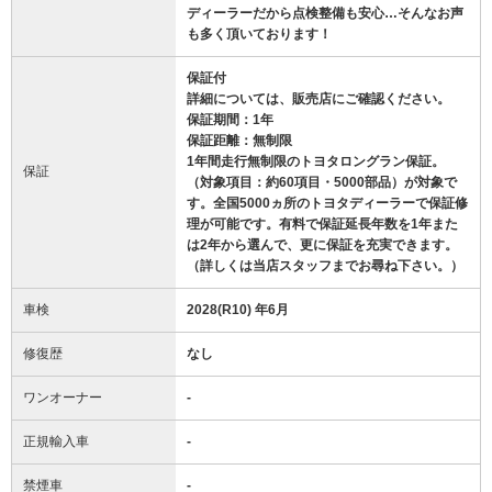
ディーラーだから点検整備も安心…そんなお声
も多く頂いております！
保証付
詳細については、販売店にご確認ください。
保証期間：1年
保証距離：無制限
1年間走行無制限のトヨタロングラン保証。
保証
（対象項目：約60項目・5000部品）が対象で
す。全国5000ヵ所のトヨタディーラーで保証修
理が可能です。有料で保証延長年数を1年また
は2年から選んで、更に保証を充実できます。
（詳しくは当店スタッフまでお尋ね下さい。）
車検
2028(R10) 年6月
修復歴
なし
ワンオーナー
-
正規輸入車
-
禁煙車
-