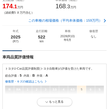
174
168
.1
.3
万円
万円
（諸経費5 .8 万円含む）
この車種の相場価格（平均本体価格：159万円）
年式
走行距離
車検
修復歴
2025
522
2028(R10)
なし
年6月
(R7)
km
車両品質評価情報
トヨタU-Car品質評価制度(トヨタ自動車)の評価を受けた車両です。
5
B
A
総合評価：
内装：
外装：
修復歴・キズの確認はこちら
R
RA
1
2
3
3.5
4
4.5
5
6
S
5
総合評価：
もっと見る
走行距離が5万キロ以内で、とてもきれいな状態です。