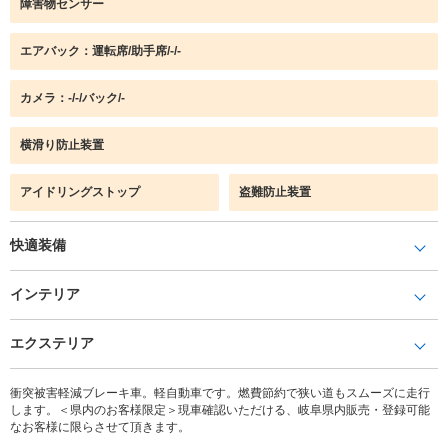
障害物センサー
エアバック：運転席/助手席/-/-
カメラ：-/-/バック/-
横滑り防止装置
アイドリングストップ
盗難防止装置
快適装備
インテリア
エクステリア
衝突被害軽減ブレーキ車。軽自動車です。燃費節約で狭い道もスムーズに走行
します。＜県内のお客様限定＞現車確認いただける、岐阜県内販売・登録可能
なお客様に限らさせて頂きます。