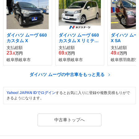
ダイハツ ムーヴ 660
ダイハツ ムーヴ 660
ダイハツ ムーヴ
カスタム X
カスタム X リミテッ
X SA
ド SA
支払総額
支払総額
支払総額
23
69
49
.6
万円
.9
万円
.0
万円
岐阜県岐阜市
岐阜県岐阜市
岐阜県羽島郡笠
ダイハツ ムーヴの中古車をもっと見る
Yahoo! JAPAN IDでログイン
するとお気に入りに登録や複数見積もりがで
きるようになります。
中古車トップへ