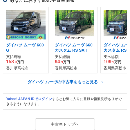
あなたにおすすめの中古車情報
ダイハツ ムーヴ 660
ダイハツ ムーヴ 660
ダイハツ ムーヴ
G
カスタム RS SAII
カスタム RS 
ー SAIII
支払総額
支払総額
支払総額
158
94
109
.0
万円
.9
万円
.9
万円
香川県高松市
香川県高松市
香川県高松市
ダイハツ ムーヴの中古車をもっと見る
Yahoo! JAPAN IDでログイン
するとお気に入りに登録や複数見積もりがで
きるようになります。
中古車トップへ