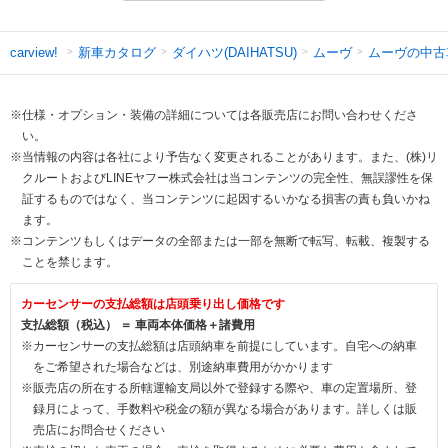
新車カタログ
ダイハツ(DAIHATSU)
ムーヴ
ムーヴの中古
carview!
※仕様・オプション・装備の詳細については各販売店にお問い合わせくださ
い。
※当情報の内容は各社により予告なく変更されることがあります。また、(株)リ
クルートおよびLINEヤフー株式会社は当コンテンツの完全性、無誤謬性を保
証するものではなく、当コンテンツに起因するいかなる損害の責も負いかね
ます。
※コンテンツもしくはデータの全部または一部を無断で転写、転載、複製する
ことを禁じます。
カーセンサーの支払総額は店頭乗り出し価格です
支払総額（税込） ＝ 車両本体価格＋諸費用
※カーセンサーの支払総額は店頭納車を前提にしています。自宅への納車
をご希望された場合などは、別途納車費用がかかります
※販売店の所在する所轄運輸支局以外で登録する際や、車の定置場所、登
録月によって、手数料や税金の額が異なる場合があります。詳しくは販
売店にお問合せください