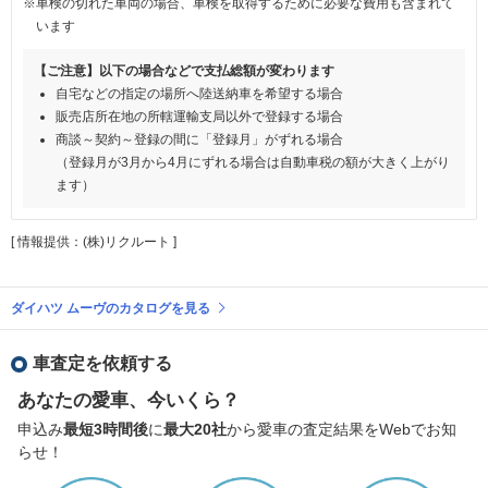
※車検の切れた車両の場合、車検を取得するために必要な費用も含まれて
います
【ご注意】以下の場合などで支払総額が変わります
自宅などの指定の場所へ陸送納車を希望する場合
販売店所在地の所轄運輸支局以外で登録する場合
商談～契約～登録の間に「登録月」がずれる場合
（登録月が3月から4月にずれる場合は自動車税の額が大きく上がり
ます）
[ 情報提供：(株)リクルート ]
ダイハツ ムーヴのカタログを見る
車査定を依頼する
あなたの愛車、今いくら？
申込み
最短3時間後
に
最大20社
から愛車の査定結果をWebでお知
らせ！