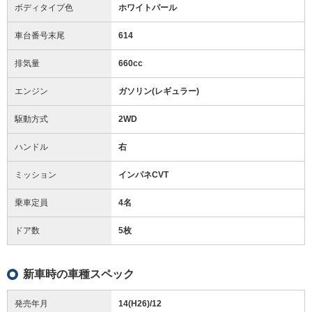
ボディタイプ色
ホワイトパール
車台番号末尾
614
排気量
660cc
エンジン
ガソリン(レギュラー)
駆動方式
2WD
ハンドル
右
ミッション
インパネCVT
乗車定員
4名
ドア数
5枚
新車時の車種スペック
発売年月
14(H26)/12