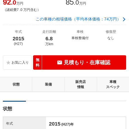
92
85
.0
.0
万円
万円
（諸経費7 .0 万円含む）
この車種の相場価格（平均本体価格：74万円）
年式
走行距離
車検
修復歴
2015
6.8
車検整備付
なし
(H27)
万km
無
見積もり・在庫確認
料
販売店
車種
状態
装備
情報
スペック
状態
2015
年式
(H27)
年