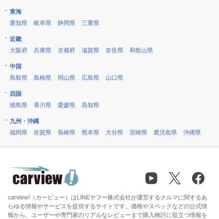
東海
愛知県
岐阜県
静岡県
三重県
近畿
大阪府
兵庫県
京都府
滋賀県
奈良県
和歌山県
中国
鳥取県
島根県
岡山県
広島県
山口県
四国
徳島県
香川県
愛媛県
高知県
九州・沖縄
福岡県
佐賀県
長崎県
熊本県
大分県
宮崎県
鹿児島県
沖縄県
carview!（カービュー）はLINEヤフー株式会社が運営するクルマに関するあ
らゆる情報やサービスを提供するサイトです。価格やスペックなどの公式情
報から、ユーザーや専門家のリアルなレビューまで購入検討に役立つ情報を