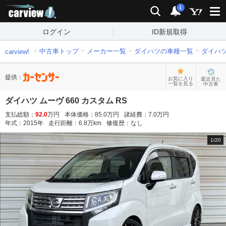
carview!
検索
通知
i
ログイン
ID新規取得
中古車トップ
メーカー一覧
ダイハツの車種一覧
ダイハ
carview!
提供：
お気に入り
最近見た
一覧を見る
中古車
ダイハツ ムーヴ 660 カスタム RS
支払総額：
92.0
万円
本体価格：
85.0
万円
諸経費：
7.0
万円
年式：
2015
年
走行距離：
6.8
万km
修復歴：
なし
1
/
20