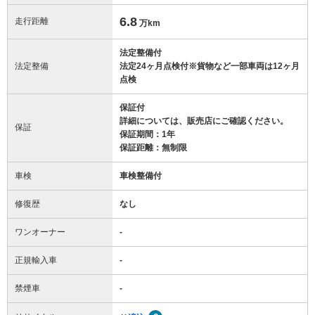
6.8
走行距離
万km
法定整備付
法定整備
法定24ヶ月点検付※貨物など一部車両は12ヶ月
点検
保証付
詳細については、販売店にご確認ください。
保証
保証期間：1年
保証距離：無制限
車検
車検整備付
修復歴
なし
ワンオーナー
-
正規輸入車
-
禁煙車
-