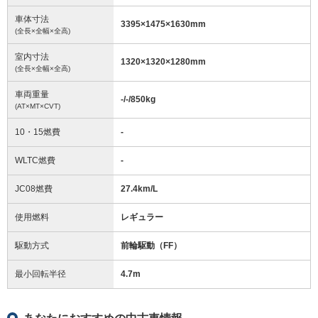
車体寸法
3395
×
1475
×
1630
mm
(全長×全幅×全高)
室内寸法
1320
×
1320
×
1280
mm
(全長×全幅×全高)
車両重量
-/-/850
kg
(AT×MT×CVT)
10・15燃費
-
WLTC燃費
-
JC08燃費
27.4km/L
使用燃料
レギュラー
駆動方式
前輪駆動（FF）
最小回転半径
4.7
m