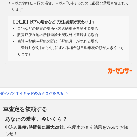
車検の切れた車両の場合、車検を取得するために必要な費用も含まれて
います
【ご注意】以下の場合などで支払総額が変わります
自宅などの指定の場所へ陸送納車を希望する場合
販売店所在地の所轄運輸支局以外で登録する場合
商談～契約～登録の間に「登録月」がずれる場合
（登録月が3月から4月にずれる場合は自動車税の額が大きく上が
ります）
ダイハツ ネイキッドのカタログを見る
車査定を依頼する
あなたの愛車、今いくら？
申込み
最短3時間後
に
最大20社
から愛車の査定結果をWebでお知
らせ！