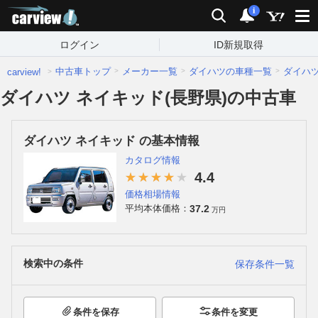
carview!
検索
通知
i
ログイン
ID新規取得
中古車トップ
メーカー一覧
ダイハツの車種一覧
ダイハ
carview!
ダイハツ ネイキッド(長野県)の中古車
ダイハツ ネイキッド の基本情報
カタログ情報
4.4
価格相場情報
37.2
平均本体価格：
万円
検索中の条件
保存条件一覧
条件を保存
条件を変更