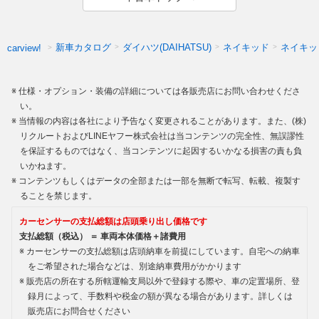
新車カタログ
ダイハツ(DAIHATSU)
ネイキッド
ネイキッ
carview!
仕様・オプション・装備の詳細については各販売店にお問い合わせくださ
い。
当情報の内容は各社により予告なく変更されることがあります。また、(株)
リクルートおよびLINEヤフー株式会社は当コンテンツの完全性、無誤謬性
を保証するものではなく、当コンテンツに起因するいかなる損害の責も負
いかねます。
コンテンツもしくはデータの全部または一部を無断で転写、転載、複製す
ることを禁じます。
カーセンサーの支払総額は店頭乗り出し価格です
支払総額（税込） ＝ 車両本体価格＋諸費用
カーセンサーの支払総額は店頭納車を前提にしています。自宅への納車
をご希望された場合などは、別途納車費用がかかります
販売店の所在する所轄運輸支局以外で登録する際や、車の定置場所、登
録月によって、手数料や税金の額が異なる場合があります。詳しくは
販売店にお問合せください