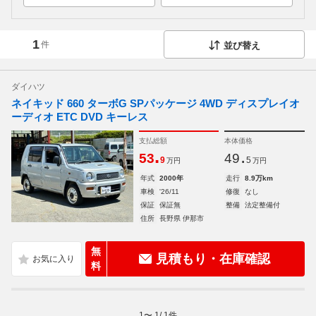
1
件
並び替え
ダイハツ
ネイキッド 660 ターボG SPパッケージ 4WD ディスプレイオ
ーディオ ETC DVD キーレス
支払総額
本体価格
.
.
53
49
9
5
万円
万円
年式
2000年
走行
8.9万km
車検
'26/11
修復
なし
保証
保証無
整備
法定整備付
住所
長野県 伊那市
無
見積もり・在庫確認
料
1
〜
1
/
1
件