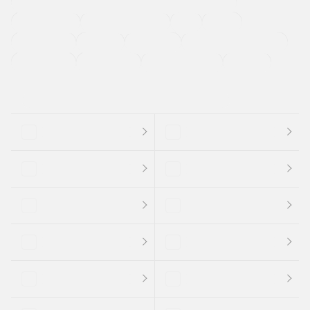
過給機設定モデル（ターボ・スーパーチャージャーなど)
ETC
CDプレーヤー
カーナビゲーション
禁煙車
法定整備付き
保証付き
エアバッグ
ディスチャージドランプ
支払総顔あり
クーポンあり
車両品質評価書付
新着車両