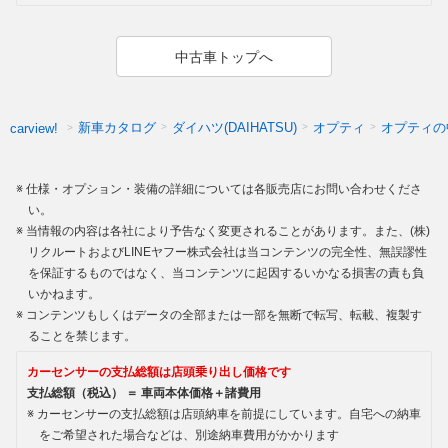
中古車トップへ
新車カタログ
ダイハツ(DAIHATSU)
オプティ
オプティの
carview!
仕様・オプション・装備の詳細については各販売店にお問い合わせくださ
い。
当情報の内容は各社により予告なく変更されることがあります。また、(株)
リクルートおよびLINEヤフー株式会社は当コンテンツの完全性、無誤謬性
を保証するものではなく、当コンテンツに起因するいかなる損害の責も負
いかねます。
コンテンツもしくはデータの全部または一部を無断で転写、転載、複製す
ることを禁じます。
カーセンサーの支払総額は店頭乗り出し価格です
支払総額（税込） ＝ 車両本体価格＋諸費用
カーセンサーの支払総額は店頭納車を前提にしています。自宅への納車
をご希望された場合などは、別途納車費用がかかります