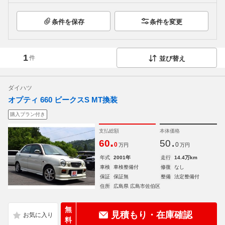
条件を保存
条件を変更
1
件
並び替え
ダイハツ
オプティ 660 ビークスS MT換装
購入プラン付き
支払総額
本体価格
.
.
60
50
0
0
万円
万円
年式
2001年
走行
14.4万km
車検
車検整備付
修復
なし
保証
保証無
整備
法定整備付
住所
広島県 広島市佐伯区
無
見積もり・在庫確認
料