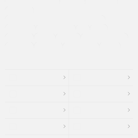
メーカー系販売店取り扱い車
修復歴無し
アルミホイール
寒冷地仕様車
過給機設定モデル（ターボ・スーパーチャージャーなど)
ETC
CDプレーヤー
カーナビゲーション
禁煙車
法定整備付き
保証付き
エアバッグ
ディスチャージドランプ
支払総顔あり
クーポンあり
車両品質評価書付
新着車両