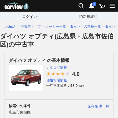
carview!
検索
通知
i
ログイン
ID新規取得
中古車トップ
メーカー一覧
ダイハツの車種一覧
ダイハ
carview!
ダイハツ オプティ(広島県・広島市佐伯
区)の中古車
ダイハツ オプティ の基本情報
カタログ情報
4.0
価格相場情報
58.0
平均本体価格：
万円
検索中の条件
保存条件一覧
広島市佐伯区