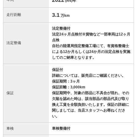
(R4)
年
3.1
走行距離
万km
法定整備付
法定24ヶ月点検付※貨物など一部車両は12ヶ月
点検
法定整備
自社の陸運局指定整備工場にて、有資格整備士
による12か月もしくは24か月の法定点検を実施
してのご納車となります。
保証付
詳細については、販売店にご確認ください。
保証期間：3ヶ月
保証距離：3,000km
保証
保証期間中、対象の部品に不具合が現れ、その
欠陥を認めた時は、該当部品の部品代及び取り
換え工賃を全額負担いたします。保証の詳細に
関しましては、当店スタッフへお尋ねくださ
い。
車検
車検整備付