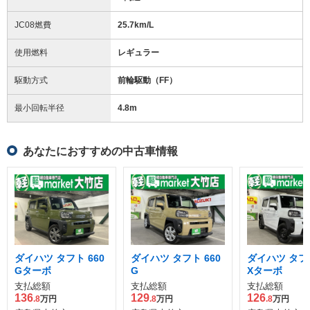
JC08燃費
25.7km/L
使用燃料
レギュラー
駆動方式
前輪駆動（FF）
最小回転半径
4.8
m
あなたにおすすめの中古車情報
ダイハツ タフト 660
ダイハツ タフト 660
ダイハツ タフト
Gターボ
G
Xターボ
支払総額
支払総額
支払総額
136
129
126
.8
万円
.8
万円
.8
万円