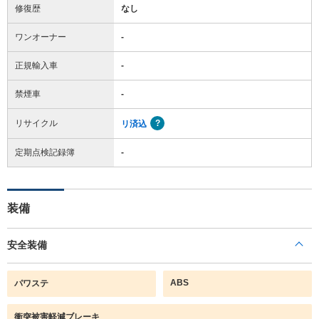
修復歴
なし
ワンオーナー
-
正規輸入車
-
禁煙車
-
リサイクル
リ済込
定期点検記録簿
-
装備
安全装備
ABS
パワステ
衝突被害軽減ブレーキ