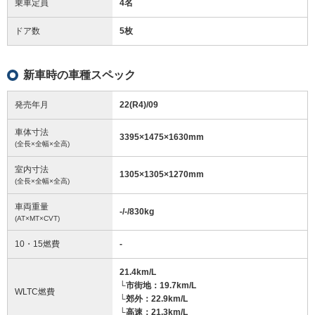
乗車定員
4名
ドア数
5枚
新車時の車種スペック
発売年月
22(R4)/09
車体寸法
3395
×
1475
×
1630
mm
(全長×全幅×全高)
室内寸法
1305
×
1305
×
1270
mm
(全長×全幅×全高)
車両重量
-/-/830
kg
(AT×MT×CVT)
10・15燃費
-
21.4km/L
└市街地：19.7km/L
WLTC燃費
└郊外：22.9km/L
└高速：21.3km/L