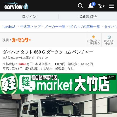
carview!
検索
通知
i
ログイン
ID新規取得
中古車トップ
メーカー一覧
ダイハツの車種一覧
ダイハ
carview!
提供：
お気に入り
最近見た
一覧を見る
中古車
ダイハツ タフト 660 G ダーククロム ベンチャー
全方位モニター付純正ナビ ドラレコ/
支払総額：
144.8
万円
本体価格：
131.8
万円
諸経費：
13.0
万円
年式：
2022
年
走行距離：
3.1
万km
修復歴：
なし
1
/
23