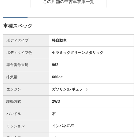
この店舗の中古車在庫一覧
車種スペック
ボディタイプ
軽自動車
ボディタイプ色
セラミックグリーンメタリック
車台番号末尾
962
排気量
660cc
エンジン
ガソリン(レギュラー)
駆動方式
2WD
ハンドル
右
ミッション
インパネCVT