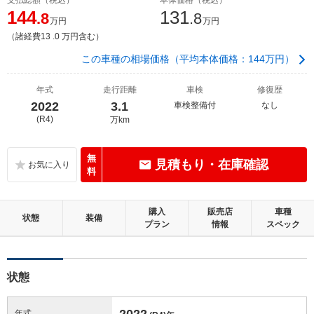
144
131
.8
.8
万円
万円
（諸経費13 .0 万円含む）
この車種の相場価格（平均本体価格：144万円）
年式
走行距離
車検
修復歴
2022
3.1
車検整備付
なし
(R4)
万km
無
見積もり・在庫確認
料
購入
販売店
車種
状態
装備
プラン
情報
スペック
状態
2022
年式