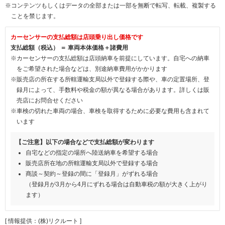
※コンテンツもしくはデータの全部または一部を無断で転写、転載、複製する
ことを禁じます。
カーセンサーの支払総額は店頭乗り出し価格です
支払総額（税込） ＝ 車両本体価格＋諸費用
※カーセンサーの支払総額は店頭納車を前提にしています。自宅への納車
をご希望された場合などは、別途納車費用がかかります
※販売店の所在する所轄運輸支局以外で登録する際や、車の定置場所、登
録月によって、手数料や税金の額が異なる場合があります。詳しくは販
売店にお問合せください
※車検の切れた車両の場合、車検を取得するために必要な費用も含まれて
います
【ご注意】以下の場合などで支払総額が変わります
自宅などの指定の場所へ陸送納車を希望する場合
販売店所在地の所轄運輸支局以外で登録する場合
商談～契約～登録の間に「登録月」がずれる場合
（登録月が3月から4月にずれる場合は自動車税の額が大きく上がり
ます）
[ 情報提供：(株)リクルート ]