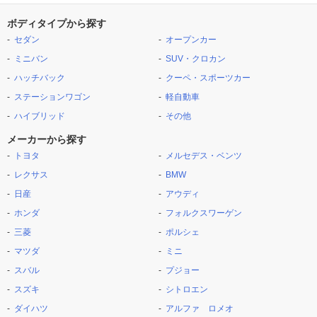
ボディタイプから探す
セダン
オープンカー
ミニバン
SUV・クロカン
ハッチバック
クーペ・スポーツカー
ステーションワゴン
軽自動車
ハイブリッド
その他
メーカーから探す
トヨタ
メルセデス・ベンツ
レクサス
BMW
日産
アウディ
ホンダ
フォルクスワーゲン
三菱
ポルシェ
マツダ
ミニ
スバル
プジョー
スズキ
シトロエン
ダイハツ
アルファ ロメオ