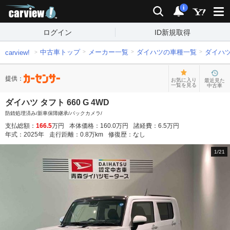
carview!
検索
通知
i
ログイン
ID新規取得
中古車トップ
メーカー一覧
ダイハツの車種一覧
ダイハ
carview!
提供：
お気に入り
最近見た
一覧を見る
中古車
ダイハツ タフト 660 G 4WD
防錆処理済み/新車保障継承/バックカメラ/
支払総額：
166.5
万円
本体価格：
160.0
万円
諸経費：
6.5
万円
年式：
2025
年
走行距離：
0.8
万km
修復歴：
なし
1
/
21