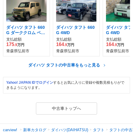
ダイハツ タフト 660
ダイハツ タフト 660
ダイハツ タフト
G ダーククロム ベン
G 4WD
G 4WD
チャー 4WD
支払総額
支払総額
支払総額
175
164
164
.9
万円
.9
万円
.9
万円
青森県弘前市
青森県弘前市
青森県弘前市
ダイハツ タフトの中古車をもっと見る
Yahoo! JAPAN IDでログイン
するとお気に入りに登録や複数見積もりがで
きるようになります。
中古車トップへ
新車カタログ
ダイハツ(DAIHATSU)
タフト
タフトの中古
carview!