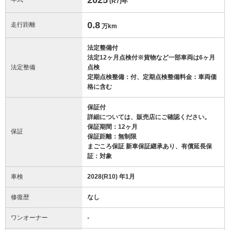
(R7)
年
0.8
走行距離
万km
法定整備付
法定12ヶ月点検付※貨物など一部車両は6ヶ月
法定整備
点検
定期点検整備：付、定期点検整備料金：車両価
格に含む
保証付
詳細については、販売店にご確認ください。
保証期間：12ヶ月
保証
保証距離：無制限
まごころ保証 新車保証継承あり、有償延長保
証：対象
車検
2028(R10) 年1月
修復歴
なし
ワンオーナー
-