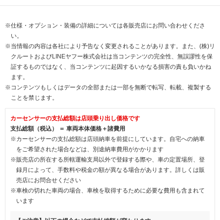
※仕様・オプション・装備の詳細については各販売店にお問い合わせくださ
い。
※当情報の内容は各社により予告なく変更されることがあります。また、(株)リ
クルートおよびLINEヤフー株式会社は当コンテンツの完全性、無誤謬性を保
証するものではなく、当コンテンツに起因するいかなる損害の責も負いかね
ます。
※コンテンツもしくはデータの全部または一部を無断で転写、転載、複製する
ことを禁じます。
カーセンサーの支払総額は店頭乗り出し価格です
支払総額（税込） ＝ 車両本体価格＋諸費用
※カーセンサーの支払総額は店頭納車を前提にしています。自宅への納車
をご希望された場合などは、別途納車費用がかかります
※販売店の所在する所轄運輸支局以外で登録する際や、車の定置場所、登
録月によって、手数料や税金の額が異なる場合があります。詳しくは販
売店にお問合せください
※車検の切れた車両の場合、車検を取得するために必要な費用も含まれて
います