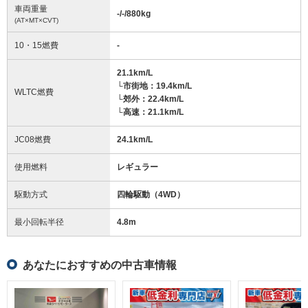
車両重量
-/-/880
kg
(AT×MT×CVT)
10・15燃費
-
21.1km/L
└市街地：19.4km/L
WLTC燃費
└郊外：22.4km/L
└高速：21.1km/L
JC08燃費
24.1km/L
使用燃料
レギュラー
駆動方式
四輪駆動（4WD）
最小回転半径
4.8
m
あなたにおすすめの中古車情報