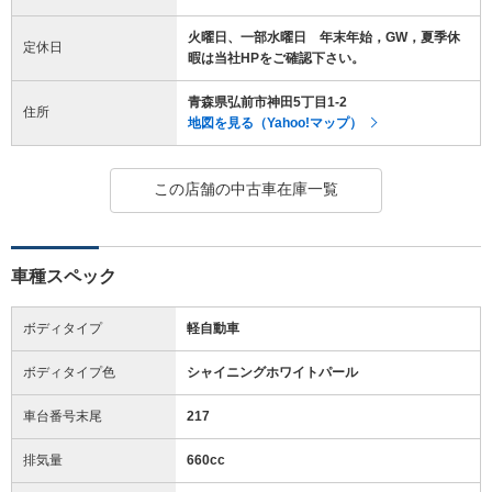
火曜日、一部水曜日 年末年始，GW，夏季休
定休日
暇は当社HPをご確認下さい。
青森県弘前市神田5丁目1-2
住所
地図を見る（Yahoo!マップ）
この店舗の中古車在庫一覧
車種スペック
ボディタイプ
軽自動車
ボディタイプ色
シャイニングホワイトパール
車台番号末尾
217
排気量
660cc