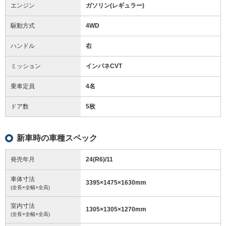
エンジン
ガソリン(レギュラー)
駆動方式
4WD
ハンドル
右
ミッション
インパネCVT
乗車定員
4名
ドア数
5枚
新車時の車種スペック
発売年月
24(R6)/11
車体寸法
3395
×
1475
×
1630
mm
(全長×全幅×全高)
室内寸法
1305
×
1305
×
1270
mm
(全長×全幅×全高)