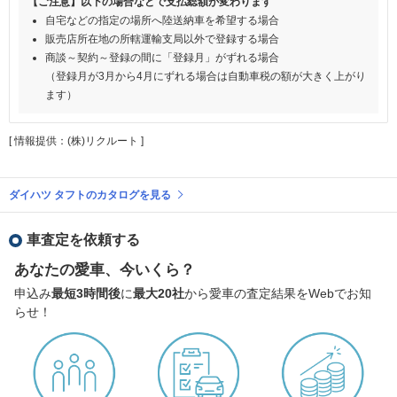
【ご注意】以下の場合などで支払総額が変わります
自宅などの指定の場所へ陸送納車を希望する場合
販売店所在地の所轄運輸支局以外で登録する場合
商談～契約～登録の間に「登録月」がずれる場合
（登録月が3月から4月にずれる場合は自動車税の額が大きく上がり
ます）
[ 情報提供：(株)リクルート ]
ダイハツ タフトのカタログを見る
車査定を依頼する
あなたの愛車、今いくら？
申込み
最短3時間後
に
最大20社
から愛車の査定結果をWebでお知
らせ！