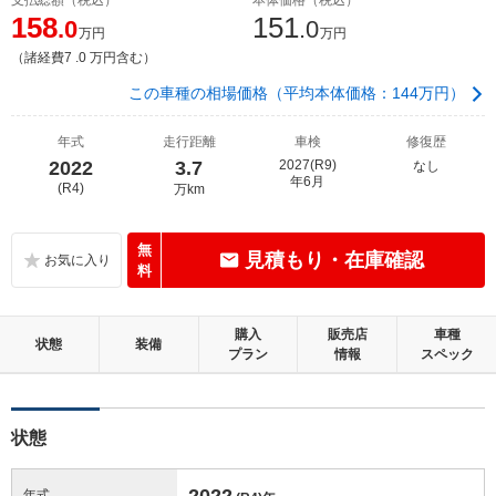
158
151
.0
.0
万円
万円
（諸経費7 .0 万円含む）
この車種の相場価格（平均本体価格：144万円）
年式
走行距離
車検
修復歴
2022
3.7
2027(R9)
なし
年6月
(R4)
万km
無
見積もり・在庫確認
料
購入
販売店
車種
状態
装備
プラン
情報
スペック
状態
2022
年式