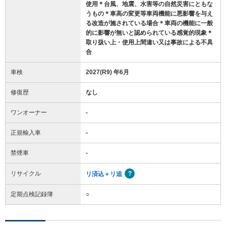
使用＊台風、地震、水害等の自然災害にともな
うもの＊車高の変更等車両機能に悪影響を与え
る改造が施されている場合＊車両の機能に一般
的に影響が無いと認められている感覚的現象＊
取り扱い上・使用上間違い又は事故による不具
合
車検
2027(R9) 年6月
修復歴
なし
ワンオーナー
-
正規輸入車
-
禁煙車
-
リサイクル
リ済込＋リ追
定期点検記録簿
○