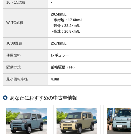
10・15燃費
-
20.5km/L
└市街地：17.6km/L
WLTC燃費
└郊外：22.4km/L
└高速：20.8km/L
JC08燃費
25.7km/L
使用燃料
レギュラー
駆動方式
前輪駆動（FF）
最小回転半径
4.8
m
あなたにおすすめの中古車情報