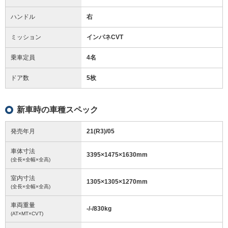
ハンドル
右
ミッション
インパネCVT
乗車定員
4名
ドア数
5枚
新車時の車種スペック
発売年月
21(R3)/05
車体寸法
3395
×
1475
×
1630
mm
(全長×全幅×全高)
室内寸法
1305
×
1305
×
1270
mm
(全長×全幅×全高)
車両重量
-/-/830
kg
(AT×MT×CVT)