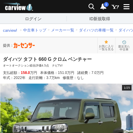
carview!
検索
通知
i
ログイン
ID新規取得
中古車トップ
メーカー一覧
ダイハツの車種一覧
ダイハ
carview!
提供：
お気に入り
最近見た
一覧を見る
中古車
ダイハツ タフト 660 G クロム ベンチャー
オートオークション総合評価4.5点 ナビTV/
支払総額：
158.0
万円
本体価格：
151.0
万円
諸経費：
7.0
万円
年式：
2022
年
走行距離：
3.7
万km
修復歴：
なし
1
/
25