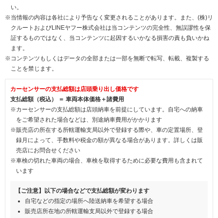
い。
※当情報の内容は各社により予告なく変更されることがあります。また、(株)リ
クルートおよびLINEヤフー株式会社は当コンテンツの完全性、無誤謬性を保
証するものではなく、当コンテンツに起因するいかなる損害の責も負いかね
ます。
※コンテンツもしくはデータの全部または一部を無断で転写、転載、複製する
ことを禁じます。
カーセンサーの支払総額は店頭乗り出し価格です
支払総額（税込） ＝ 車両本体価格＋諸費用
※カーセンサーの支払総額は店頭納車を前提にしています。自宅への納車
をご希望された場合などは、別途納車費用がかかります
※販売店の所在する所轄運輸支局以外で登録する際や、車の定置場所、登
録月によって、手数料や税金の額が異なる場合があります。詳しくは販
売店にお問合せください
※車検の切れた車両の場合、車検を取得するために必要な費用も含まれて
います
【ご注意】以下の場合などで支払総額が変わります
自宅などの指定の場所へ陸送納車を希望する場合
販売店所在地の所轄運輸支局以外で登録する場合