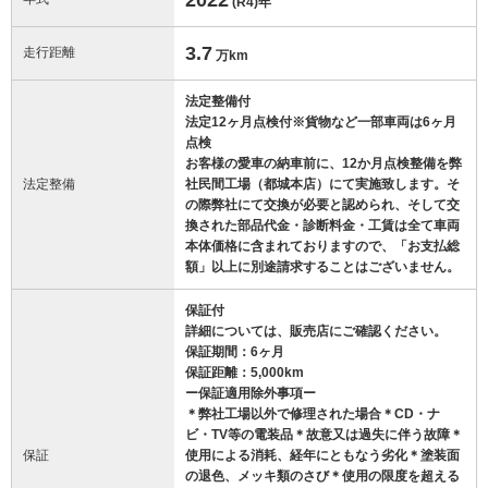
(R4)
年
3.7
走行距離
万km
法定整備付
法定12ヶ月点検付※貨物など一部車両は6ヶ月
点検
お客様の愛車の納車前に、12か月点検整備を弊
法定整備
社民間工場（都城本店）にて実施致します。そ
の際弊社にて交換が必要と認められ、そして交
換された部品代金・診断料金・工賃は全て車両
本体価格に含まれておりますので、「お支払総
額」以上に別途請求することはございません。
保証付
詳細については、販売店にご確認ください。
保証期間：6ヶ月
保証距離：5,000km
ー保証適用除外事項ー
＊弊社工場以外で修理された場合＊CD・ナ
ビ・TV等の電装品＊故意又は過失に伴う故障＊
保証
使用による消耗、経年にともなう劣化＊塗装面
の退色、メッキ類のさび＊使用の限度を超える