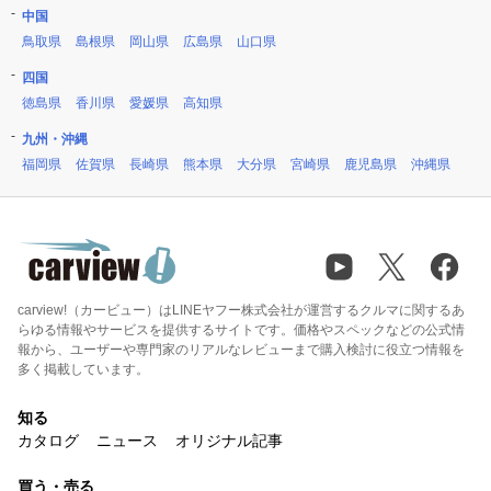
中国
鳥取県
島根県
岡山県
広島県
山口県
四国
徳島県
香川県
愛媛県
高知県
九州・沖縄
福岡県
佐賀県
長崎県
熊本県
大分県
宮崎県
鹿児島県
沖縄県
carview!（カービュー）はLINEヤフー株式会社が運営するクルマに関するあ
らゆる情報やサービスを提供するサイトです。価格やスペックなどの公式情
報から、ユーザーや専門家のリアルなレビューまで購入検討に役立つ情報を
多く掲載しています。
知る
カタログ
ニュース
オリジナル記事
買う・売る