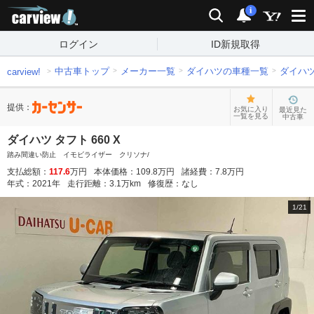
carview!
検索
通知
i
ログイン
ID新規取得
中古車トップ
メーカー一覧
ダイハツの車種一覧
ダイハ
carview!
提供：
お気に入り
最近見た
一覧を見る
中古車
ダイハツ タフト 660 X
踏み間違い防止 イモビライザー クリソナ/
支払総額：
117.6
万円
本体価格：
109.8
万円
諸経費：
7.8
万円
年式：
2021
年
走行距離：
3.1
万km
修復歴：
なし
1
/
21