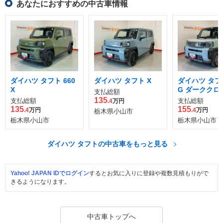
あなたにおすすめの中古車情報
ダイハツ タフト 660
ダイハツ タフト X
ダイハツ タフト
X
G ダーククロ
支払総額
チャー
135
支払総額
支払総額
.4
万円
135
155
.4
万円
.4
万円
栃木県小山市
栃木県小山市
栃木県小山市
ダイハツ タフトの中古車をもっと見る
Yahoo! JAPAN IDでログイン
するとお気に入りに登録や複数見積もりがで
きるようになります。
中古車トップへ