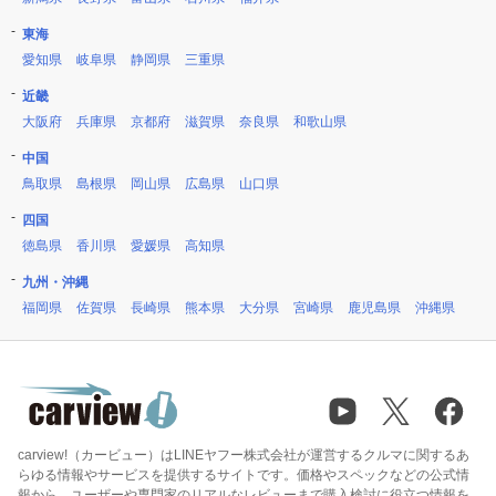
東海
愛知県
岐阜県
静岡県
三重県
近畿
大阪府
兵庫県
京都府
滋賀県
奈良県
和歌山県
中国
鳥取県
島根県
岡山県
広島県
山口県
四国
徳島県
香川県
愛媛県
高知県
九州・沖縄
福岡県
佐賀県
長崎県
熊本県
大分県
宮崎県
鹿児島県
沖縄県
carview!（カービュー）はLINEヤフー株式会社が運営するクルマに関するあ
らゆる情報やサービスを提供するサイトです。価格やスペックなどの公式情
報から、ユーザーや専門家のリアルなレビューまで購入検討に役立つ情報を