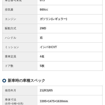
車台番号末尾
073
排気量
660cc
エンジン
ガソリン(レギュラー)
駆動方式
2WD
ハンドル
右
ミッション
インパネCVT
乗車定員
4名
ドア数
5枚
新車時の車種スペック
発売年月
21(R3)/05
車体寸法
3395
×
1475
×
1630
mm
(全長×全幅×全高)