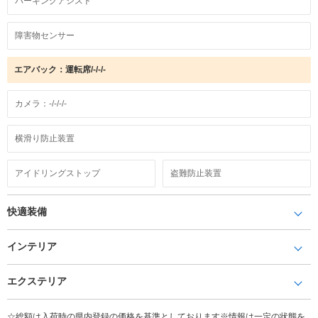
パーキングアシスト
障害物センサー
エアバック：運転席/-/-/-
カメラ：-/-/-/-
横滑り防止装置
アイドリングストップ
盗難防止装置
快適装備
インテリア
エクステリア
☆総額は入荷時の県内登録の価格を基準としております※情報は一定の状態を