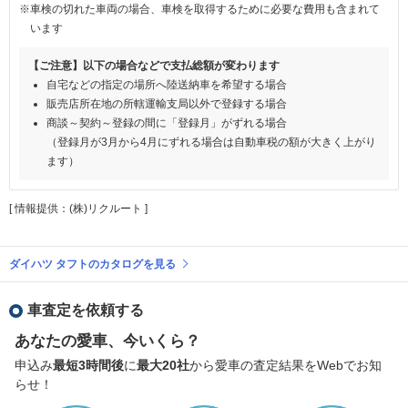
※車検の切れた車両の場合、車検を取得するために必要な費用も含まれて
います
【ご注意】以下の場合などで支払総額が変わります
自宅などの指定の場所へ陸送納車を希望する場合
販売店所在地の所轄運輸支局以外で登録する場合
商談～契約～登録の間に「登録月」がずれる場合
（登録月が3月から4月にずれる場合は自動車税の額が大きく上がり
ます）
[ 情報提供：(株)リクルート ]
ダイハツ タフトのカタログを見る
車査定を依頼する
あなたの愛車、今いくら？
申込み
最短3時間後
に
最大20社
から愛車の査定結果をWebでお知
らせ！