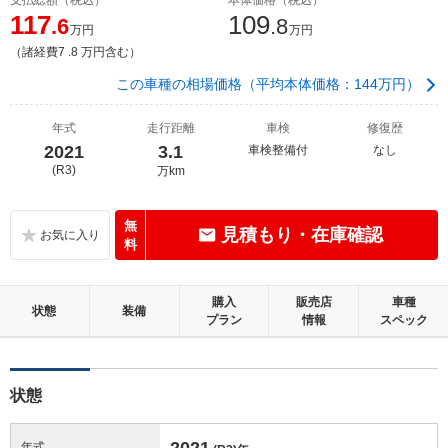
117
109
.6
.8
万円
万円
（諸経費7 .8 万円含む）
この車種の相場価格（平均本体価格：144万円）
年式
走行距離
車検
修復歴
2021
3.1
車検整備付
なし
(R3)
万km
無
見積もり・在庫確認
料
購入
販売店
車種
状態
装備
プラン
情報
スペック
状態
2021
年式