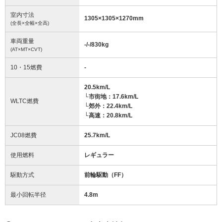
室内寸法
1305
×
1305
×
1270
mm
(全長×全幅×全高)
車両重量
-/-/830
kg
(AT×MT×CVT)
10・15燃費
-
20.5km/L
└市街地：17.6km/L
WLTC燃費
└郊外：22.4km/L
└高速：20.8km/L
JC08燃費
25.7km/L
使用燃料
レギュラー
駆動方式
前輪駆動（FF）
最小回転半径
4.8
m