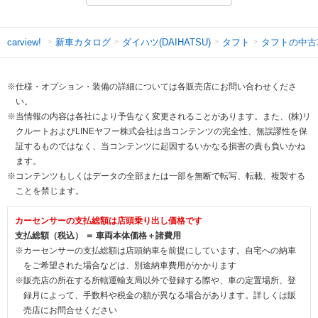
新車カタログ
ダイハツ(DAIHATSU)
タフト
タフトの中古
carview!
※仕様・オプション・装備の詳細については各販売店にお問い合わせくださ
い。
※当情報の内容は各社により予告なく変更されることがあります。また、(株)リ
クルートおよびLINEヤフー株式会社は当コンテンツの完全性、無誤謬性を保
証するものではなく、当コンテンツに起因するいかなる損害の責も負いかね
ます。
※コンテンツもしくはデータの全部または一部を無断で転写、転載、複製する
ことを禁じます。
カーセンサーの支払総額は店頭乗り出し価格です
支払総額（税込） ＝ 車両本体価格＋諸費用
※カーセンサーの支払総額は店頭納車を前提にしています。自宅への納車
をご希望された場合などは、別途納車費用がかかります
※販売店の所在する所轄運輸支局以外で登録する際や、車の定置場所、登
録月によって、手数料や税金の額が異なる場合があります。詳しくは販
売店にお問合せください