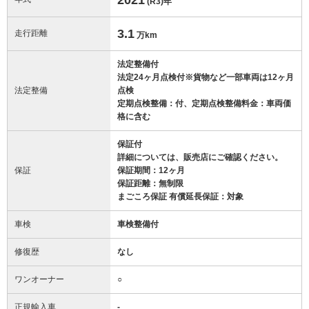
(R3)
年
3.1
走行距離
万km
法定整備付
法定24ヶ月点検付※貨物など一部車両は12ヶ月
法定整備
点検
定期点検整備：付、定期点検整備料金：車両価
格に含む
保証付
詳細については、販売店にご確認ください。
保証
保証期間：12ヶ月
保証距離：無制限
まごころ保証 有償延長保証：対象
車検
車検整備付
修復歴
なし
ワンオーナー
○
正規輸入車
-