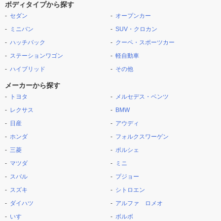
ボディタイプから探す
セダン
オープンカー
ミニバン
SUV・クロカン
ハッチバック
クーペ・スポーツカー
ステーションワゴン
軽自動車
ハイブリッド
その他
メーカーから探す
トヨタ
メルセデス・ベンツ
レクサス
BMW
日産
アウディ
ホンダ
フォルクスワーゲン
三菱
ポルシェ
マツダ
ミニ
スバル
プジョー
スズキ
シトロエン
ダイハツ
アルファ ロメオ
いすゞ
ボルボ