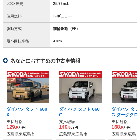
JC08燃費
25.7km/L
使用燃料
レギュラー
駆動方式
前輪駆動（FF）
最小回転半径
4.8
m
あなたにおすすめの中古車情報
ダイハツ タフト 660
ダイハツ タフト 660
ダイハツ タフト
X
G
G ダーククロ
チャー
支払総額
支払総額
支払総額
129
149
168
.9
万円
.9
万円
.9
万円
広島県東広島市
広島県東広島市
広島県東広島市