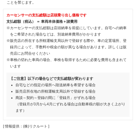
ことを禁じます。
カーセンサーの支払総額は店頭乗り出し価格です
支払総額（税込） ＝ 車両本体価格＋諸費用
※カーセンサーの支払総額は店頭納車を前提にしています。自宅への納車
をご希望された場合などは、別途納車費用がかかります
※販売店の所在する所轄運輸支局以外で登録する際や、車の定置場所、登
録月によって、手数料や税金の額が異なる場合があります。詳しくは販
売店にお問合せください
※車検の切れた車両の場合、車検を取得するために必要な費用も含まれて
います
【ご注意】以下の場合などで支払総額が変わります
自宅などの指定の場所へ陸送納車を希望する場合
販売店所在地の所轄運輸支局以外で登録する場合
商談～契約～登録の間に「登録月」がずれる場合
（登録月が3月から4月にずれる場合は自動車税の額が大きく上がり
ます）
[ 情報提供：(株)リクルート ]