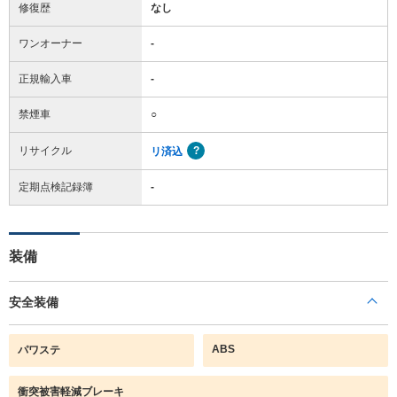
修復歴
なし
ワンオーナー
-
正規輸入車
-
禁煙車
○
リサイクル
リ済込
定期点検記録簿
-
装備
安全装備
ABS
パワステ
衝突被害軽減ブレーキ