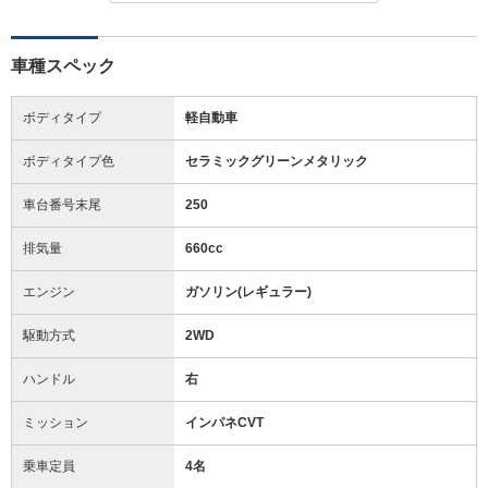
車種スペック
ボディタイプ
軽自動車
ボディタイプ色
セラミックグリーンメタリック
車台番号末尾
250
排気量
660cc
エンジン
ガソリン(レギュラー)
駆動方式
2WD
ハンドル
右
ミッション
インパネCVT
乗車定員
4名