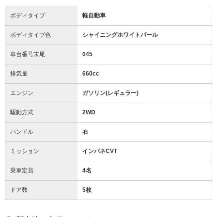
ボディタイプ
軽自動車
ボディタイプ色
シャイニングホワイトパール
車台番号末尾
045
排気量
660cc
エンジン
ガソリン(レギュラー)
駆動方式
2WD
ハンドル
右
ミッション
インパネCVT
乗車定員
4名
ドア数
5枚