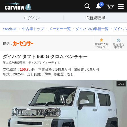
carview!
検索
通知
i
ログイン
ID新規取得
中古車トップ
メーカー一覧
ダイハツの車種一覧
ダイハ
carview!
提供：
お気に入り
最近見た
一覧を見る
中古車
ダイハツ タフト 660 G クロム ベンチャー
届出済み未使用車 ディスプレイオーディオ/
支払総額：
156.7
万円
本体価格：
149.8
万円
諸経費：
6.9
万円
7
km
年式：
2025
年
走行距離：
修復歴：
なし
1
/
22