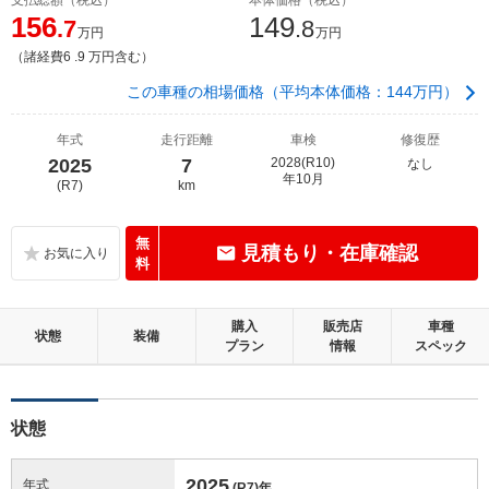
156
149
.7
.8
万円
万円
（諸経費6 .9 万円含む）
この車種の相場価格（平均本体価格：144万円）
年式
走行距離
車検
修復歴
2025
7
2028(R10)
なし
年10月
(R7)
km
無
見積もり・在庫確認
料
購入
販売店
車種
状態
装備
プラン
情報
スペック
状態
2025
年式
(R7)
年