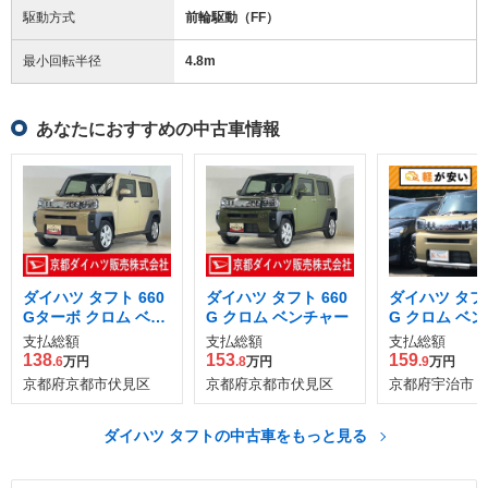
駆動方式
前輪駆動（FF）
最小回転半径
4.8
m
あなたにおすすめの中古車情報
ダイハツ タフト 660
ダイハツ タフト 660
ダイハツ タフト
Gターボ クロム ベン
G クロム ベンチャー
G クロム ベ
チャー
支払総額
支払総額
支払総額
138
153
159
.6
万円
.8
万円
.9
万円
京都府京都市伏見区
京都府京都市伏見区
京都府宇治市
ダイハツ タフトの中古車をもっと見る