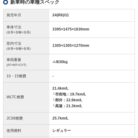
新車時の車種スペック
発売年月
24(R6)/11
車体寸法
3395
×
1475
×
1630
mm
(全長×全幅×全高)
室内寸法
1305
×
1305
×
1270
mm
(全長×全幅×全高)
車両重量
-/-/830
kg
(AT×MT×CVT)
10・15燃費
-
21.4km/L
└市街地：19.7km/L
WLTC燃費
└郊外：22.9km/L
└高速：21.3km/L
JC08燃費
25.7km/L
使用燃料
レギュラー