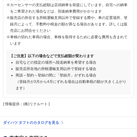
※カーセンサーの支払総額は店頭納車を前提にしています。自宅への納車
をご希望された場合などは、別途納車費用がかかります
※販売店の所在する所轄運輸支局以外で登録する際や、車の定置場所、登
録月によって、手数料や税金の額が異なる場合があります。詳しくは販
売店にお問合せください
※車検の切れた車両の場合、車検を取得するために必要な費用も含まれて
います
【ご注意】以下の場合などで支払総額が変わります
自宅などの指定の場所へ陸送納車を希望する場合
販売店所在地の所轄運輸支局以外で登録する場合
商談～契約～登録の間に「登録月」がずれる場合
（登録月が3月から4月にずれる場合は自動車税の額が大きく上がり
ます）
[ 情報提供：(株)リクルート ]
ダイハツ タフトのカタログを見る