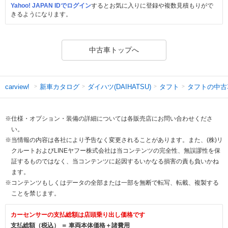
Yahoo! JAPAN IDでログイン
するとお気に入りに登録や複数見積もりがで
きるようになります。
中古車トップへ
新車カタログ
ダイハツ(DAIHATSU)
タフト
タフトの中古
carview!
※仕様・オプション・装備の詳細については各販売店にお問い合わせくださ
い。
※当情報の内容は各社により予告なく変更されることがあります。また、(株)リ
クルートおよびLINEヤフー株式会社は当コンテンツの完全性、無誤謬性を保
証するものではなく、当コンテンツに起因するいかなる損害の責も負いかね
ます。
※コンテンツもしくはデータの全部または一部を無断で転写、転載、複製する
ことを禁じます。
カーセンサーの支払総額は店頭乗り出し価格です
支払総額（税込） ＝ 車両本体価格＋諸費用