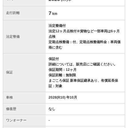
7
走行距離
km
法定整備付
法定12ヶ月点検付※貨物など一部車両は6ヶ月
法定整備
点検
定期点検整備：付、定期点検整備料金：車両価
格に含む
保証付
詳細については、販売店にご確認ください。
保証期間：12ヶ月
保証
保証距離：無制限
まごころ保証 新車保証継承あり、有償延長保
証：対象
車検
2028(R10) 年10月
修復歴
なし
ワンオーナー
-