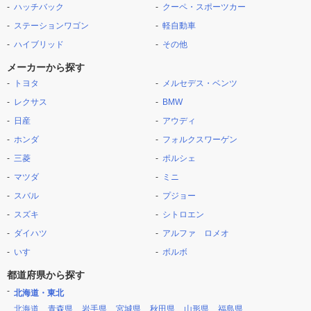
ハッチバック
クーペ・スポーツカー
ステーションワゴン
軽自動車
ハイブリッド
その他
メーカーから探す
トヨタ
メルセデス・ベンツ
レクサス
BMW
日産
アウディ
ホンダ
フォルクスワーゲン
三菱
ポルシェ
マツダ
ミニ
スバル
プジョー
スズキ
シトロエン
ダイハツ
アルファ ロメオ
いすゞ
ボルボ
都道府県から探す
北海道・東北
北海道
青森県
岩手県
宮城県
秋田県
山形県
福島県