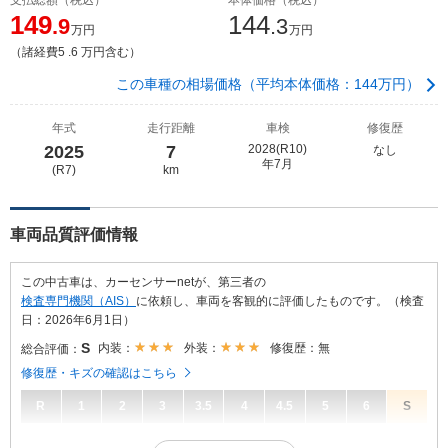
149
144
.9
.3
万円
万円
（諸経費5 .6 万円含む）
この車種の相場価格（平均本体価格：144万円）
年式
走行距離
車検
修復歴
2025
7
2028(R10)
なし
年7月
(R7)
km
車両品質評価情報
この中古車は、カーセンサーnetが、第三者の
検査専門機関（AIS）
に依頼し、車両を客観的に評価したものです。（検査
日：2026年6月1日）
S
内装：
外装：
修復歴：無
総合評価：
修復歴・キズの確認はこちら
R
1
2
3
3.5
4
4.5
5
6
S
S
総合評価：