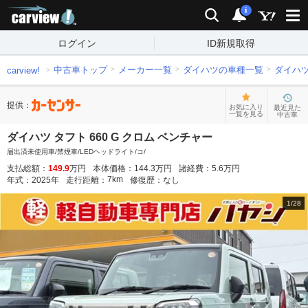
carview!
検索
通知
i
ログイン
ID新規取得
中古車トップ
メーカー一覧
ダイハツの車種一覧
ダイハ
carview!
提供：
お気に入り
最近見た
一覧を見る
中古車
ダイハツ タフト 660 G クロム ベンチャー
届出済未使用車/禁煙車/LEDヘッドライト/コ/
支払総額：
149.9
万円
本体価格：
144.3
万円
諸経費：
5.6
万円
7
km
年式：
2025
年
走行距離：
修復歴：
なし
1
/
28