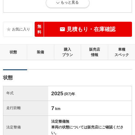
もっと見る
新車登録後12ヶ月未満、走行距離1万km以下で、内外装にダメージがな
い、とても綺麗な状態です。
内装：
無
見積もり・在庫確認
無キズ、もしくは傷みや汚れなどがほぼない、とても綺麗な状態です。
料
外装：
購入
販売店
車種
無キズ、もしくはキズやヘコミなどがほぼない、とても綺麗な状態で
状態
装備
プラン
情報
スペック
す。
修復歴：無
状態
この中古車の「車両品質評価書」を見る
2025
年式
(R7)
年
7
走行距離
km
法定整備無
法定整備
車両の状態については販売店にご確認くださ
い。