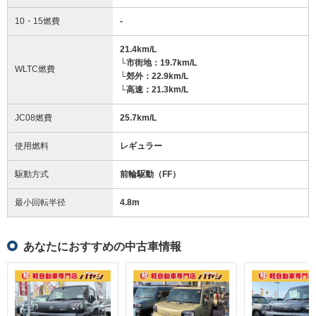
10・15燃費
-
21.4km/L
└市街地：19.7km/L
WLTC燃費
└郊外：22.9km/L
└高速：21.3km/L
JC08燃費
25.7km/L
使用燃料
レギュラー
駆動方式
前輪駆動（FF）
最小回転半径
4.8
m
あなたにおすすめの中古車情報