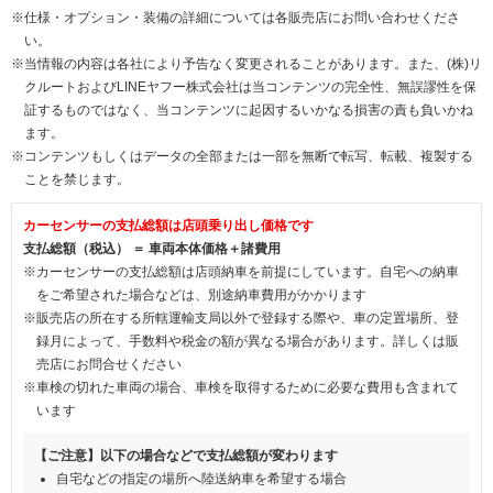
※仕様・オプション・装備の詳細については各販売店にお問い合わせくださ
い。
※当情報の内容は各社により予告なく変更されることがあります。また、(株)リ
クルートおよびLINEヤフー株式会社は当コンテンツの完全性、無誤謬性を保
証するものではなく、当コンテンツに起因するいかなる損害の責も負いかね
ます。
※コンテンツもしくはデータの全部または一部を無断で転写、転載、複製する
ことを禁じます。
カーセンサーの支払総額は店頭乗り出し価格です
支払総額（税込） ＝ 車両本体価格＋諸費用
※カーセンサーの支払総額は店頭納車を前提にしています。自宅への納車
をご希望された場合などは、別途納車費用がかかります
※販売店の所在する所轄運輸支局以外で登録する際や、車の定置場所、登
録月によって、手数料や税金の額が異なる場合があります。詳しくは販
売店にお問合せください
※車検の切れた車両の場合、車検を取得するために必要な費用も含まれて
います
【ご注意】以下の場合などで支払総額が変わります
自宅などの指定の場所へ陸送納車を希望する場合