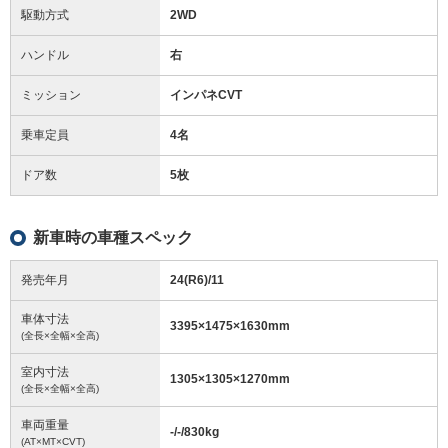
駆動方式
2WD
ハンドル
右
ミッション
インパネCVT
乗車定員
4名
ドア数
5枚
新車時の車種スペック
発売年月
24(R6)/11
車体寸法
3395
×
1475
×
1630
mm
(全長×全幅×全高)
室内寸法
1305
×
1305
×
1270
mm
(全長×全幅×全高)
車両重量
-/-/830
kg
(AT×MT×CVT)