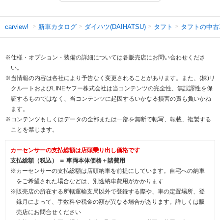
新車カタログ
ダイハツ(DAIHATSU)
タフト
タフトの中古
carview!
※仕様・オプション・装備の詳細については各販売店にお問い合わせくださ
い。
※当情報の内容は各社により予告なく変更されることがあります。また、(株)リ
クルートおよびLINEヤフー株式会社は当コンテンツの完全性、無誤謬性を保
証するものではなく、当コンテンツに起因するいかなる損害の責も負いかね
ます。
※コンテンツもしくはデータの全部または一部を無断で転写、転載、複製する
ことを禁じます。
カーセンサーの支払総額は店頭乗り出し価格です
支払総額（税込） ＝ 車両本体価格＋諸費用
※カーセンサーの支払総額は店頭納車を前提にしています。自宅への納車
をご希望された場合などは、別途納車費用がかかります
※販売店の所在する所轄運輸支局以外で登録する際や、車の定置場所、登
録月によって、手数料や税金の額が異なる場合があります。詳しくは販
売店にお問合せください