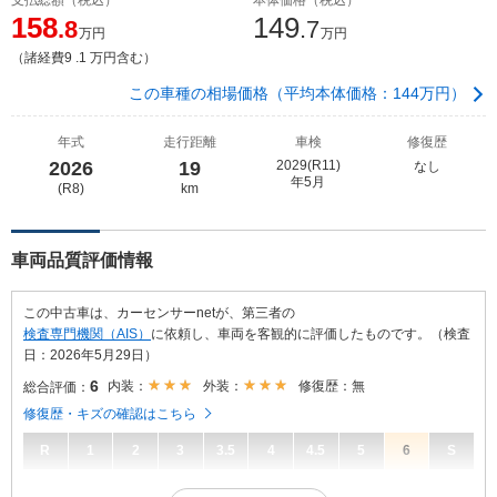
158
149
.8
.7
万円
万円
（諸経費9 .1 万円含む）
この車種の相場価格（平均本体価格：144万円）
年式
走行距離
車検
修復歴
2026
19
2029(R11)
なし
年5月
(R8)
km
車両品質評価情報
この中古車は、カーセンサーnetが、第三者の
検査専門機関（AIS）
に依頼し、車両を客観的に評価したものです。（検査
日：2026年5月29日）
6
内装：
外装：
修復歴：無
総合評価：
修復歴・キズの確認はこちら
R
1
2
3
3.5
4
4.5
5
6
S
6
総合評価：