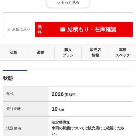
もっと見る
新車登録後36ヶ月未満、走行距離3万km以下で、内外装にダメージがほ
とんどない、とても綺麗な状態です。
内装：
無
見積もり・在庫確認
無キズ、もしくは傷みや汚れなどがほぼない、とても綺麗な状態です。
料
外装：
購入
販売店
車種
無キズ、もしくはキズやヘコミなどがほぼない、とても綺麗な状態で
状態
装備
プラン
情報
スペック
す。
修復歴：無
状態
この中古車の「車両品質評価書」を見る
2026
年式
(R8)
年
19
走行距離
km
法定整備無
法定整備
車両の状態については販売店にご確認くださ
い。