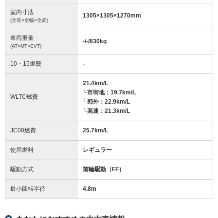
室内寸法
1305
×
1305
×
1270
mm
(全長×全幅×全高)
車両重量
-/-/830
kg
(AT×MT×CVT)
10・15燃費
-
21.4km/L
└市街地：19.7km/L
WLTC燃費
└郊外：22.9km/L
└高速：21.3km/L
JC08燃費
25.7km/L
使用燃料
レギュラー
駆動方式
前輪駆動（FF）
最小回転半径
4.8
m