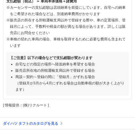
支払総額（税込） ＝ 車両本体価格＋諸費用
※カーセンサーの支払総額は店頭納車を前提にしています。自宅への納車
をご希望された場合などは、別途納車費用がかかります
※販売店の所在する所轄運輸支局以外で登録する際や、車の定置場所、登
録月によって、手数料や税金の額が異なる場合があります。詳しくは販
売店にお問合せください
※車検の切れた車両の場合、車検を取得するために必要な費用も含まれて
います
【ご注意】以下の場合などで支払総額が変わります
自宅などの指定の場所へ陸送納車を希望する場合
販売店所在地の所轄運輸支局以外で登録する場合
商談～契約～登録の間に「登録月」がずれる場合
（登録月が3月から4月にずれる場合は自動車税の額が大きく上がり
ます）
[ 情報提供：(株)リクルート ]
ダイハツ タフトのカタログを見る