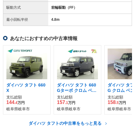
駆動方式
前輪駆動（FF）
最小回転半径
4.8
m
あなたにおすすめの中古車情報
ダイハツ タフト 660
ダイハツ タフト 660
ダイハツ タフト
X
Gターボ クロム ベン
G クロム ベ
チャー
支払総額
支払総額
支払総額
144
157
158
.4
万円
.1
万円
.5
万円
岐阜県岐阜市
岐阜県岐阜市
岐阜県岐阜市
ダイハツ タフトの中古車をもっと見る