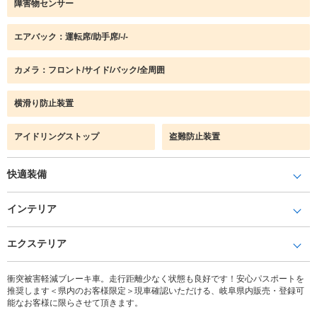
障害物センサー
エアバック：運転席/助手席/-/-
カメラ：フロント/サイド/バック/全周囲
横滑り防止装置
アイドリングストップ
盗難防止装置
快適装備
インテリア
エクステリア
衝突被害軽減ブレーキ車。走行距離少なく状態も良好です！安心パスポートを
推奨します＜県内のお客様限定＞現車確認いただける、岐阜県内販売・登録可
能なお客様に限らさせて頂きます。