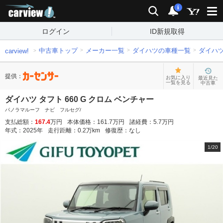
carview!
検索
通知
i
ログイン
ID新規取得
中古車トップ
メーカー一覧
ダイハツの車種一覧
ダイハ
carview!
提供：
お気に入り
最近見た
一覧を見る
中古車
ダイハツ タフト 660 G クロム ベンチャー
パノラマルーフ ナビ フルセグ/
支払総額：
167.4
万円
本体価格：
161.7
万円
諸経費：
5.7
万円
年式：
2025
年
走行距離：
0.2
万km
修復歴：
なし
1
/
20