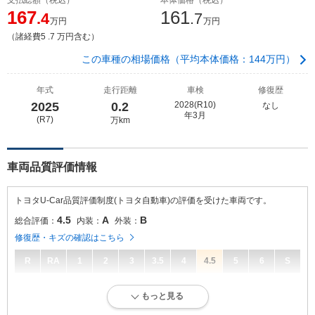
167
161
.4
.7
万円
万円
（諸経費5 .7 万円含む）
この車種の相場価格（平均本体価格：144万円）
年式
走行距離
車検
修復歴
2025
0.2
2028(R10)
なし
年3月
(R7)
万km
車両品質評価情報
トヨタU-Car品質評価制度(トヨタ自動車)の評価を受けた車両です。
4.5
A
B
総合評価：
内装：
外装：
修復歴・キズの確認はこちら
R
RA
1
2
3
3.5
4
4.5
5
6
S
4.5
総合評価：
もっと見る
走行距離が10万キロ以内で、きれいな状態です。