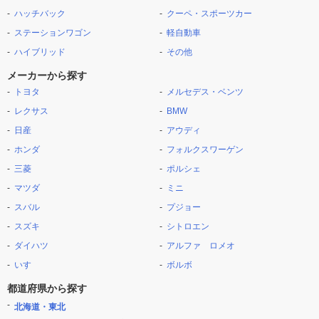
ハッチバック
クーペ・スポーツカー
ステーションワゴン
軽自動車
ハイブリッド
その他
メーカーから探す
トヨタ
メルセデス・ベンツ
レクサス
BMW
日産
アウディ
ホンダ
フォルクスワーゲン
三菱
ポルシェ
マツダ
ミニ
スバル
プジョー
スズキ
シトロエン
ダイハツ
アルファ ロメオ
いすゞ
ボルボ
都道府県から探す
北海道・東北