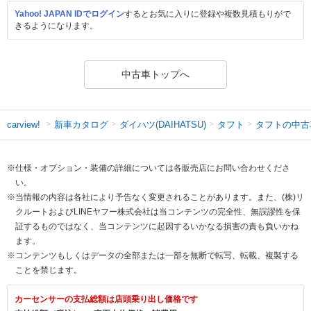
Yahoo! JAPAN IDでログイン
するとお気に入りに登録や複数見積もりがで
きるようになります。
中古車トップへ
新車カタログ
ダイハツ(DAIHATSU)
タフト
タフトの中古
carview!
※仕様・オプション・装備の詳細については各販売店にお問い合わせくださ
い。
※当情報の内容は各社により予告なく変更されることがあります。また、(株)リ
クルートおよびLINEヤフー株式会社は当コンテンツの完全性、無誤謬性を保
証するものではなく、当コンテンツに起因するいかなる損害の責も負いかね
ます。
※コンテンツもしくはデータの全部または一部を無断で転写、転載、複製する
ことを禁じます。
カーセンサーの支払総額は店頭乗り出し価格です