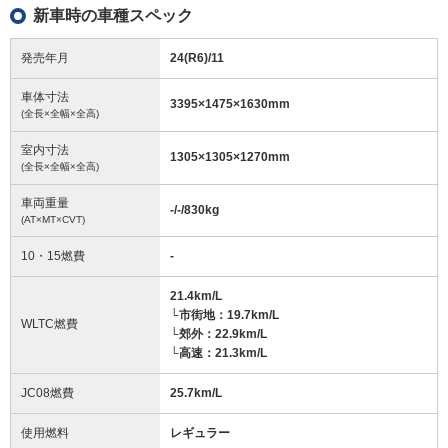
新車時の車種スペック
発売年月
24(R6)/11
車体寸法
3395
×
1475
×
1630
mm
(全長×全幅×全高)
室内寸法
1305
×
1305
×
1270
mm
(全長×全幅×全高)
車両重量
-/-/830
kg
(AT×MT×CVT)
10・15燃費
-
21.4km/L
└市街地：19.7km/L
WLTC燃費
└郊外：22.9km/L
└高速：21.3km/L
JC08燃費
25.7km/L
使用燃料
レギュラー