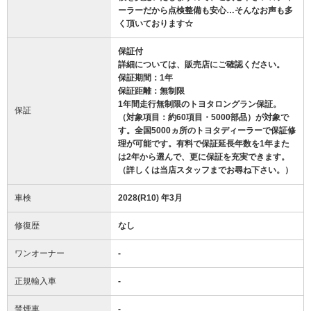
ーラーだから点検整備も安心…そんなお声も多
く頂いております☆
保証付
詳細については、販売店にご確認ください。
保証期間：1年
保証距離：無制限
1年間走行無制限のトヨタロングラン保証。
保証
（対象項目：約60項目・5000部品）が対象で
す。全国5000ヵ所のトヨタディーラーで保証修
理が可能です。有料で保証延長年数を1年また
は2年から選んで、更に保証を充実できます。
（詳しくは当店スタッフまでお尋ね下さい。）
車検
2028(R10) 年3月
修復歴
なし
ワンオーナー
-
正規輸入車
-
禁煙車
-