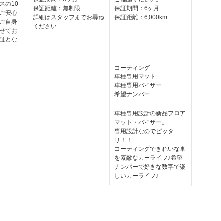
スの10
保証距離：無制限
保証期間：6ヶ月
ご安心
詳細はスタッフまでお尋ね
保証距離：6,000km
ご自身
ください
せてお
証とな
コーティング
車種専用マット
-
車種専用バイザー
希望ナンバー
車種専用設計の新品フロア
マット・バイザー。
専用設計なのでピッタ
リ！！
-
コーティングできれいな車
を素敵なカーライフ♪希望
ナンバーで好きな数字で楽
しいカーライフ♪