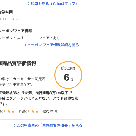
地図を見る（Yahoo!マップ）
営業時間
10:00〜18:30
クーポン/フェア情報
クーポン：あり
フェア：あり
クーポン/フェア情報詳細を見る
車両品質評価情報
総合評価
6
の車は、カーセンサー認定評
点
を受けた中古車です。
車登録後36ヶ月未満、走行距離3万km以下で、
外装にダメージがほとんどない、とても綺麗な状
です。
:
外装:
修復歴:
無
この中古車の「車両品質評価書」を見る