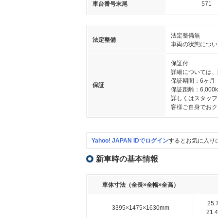
車台番号末尾
571
法定整備無
法定整備
車両の状態につい
保証付
詳細については、
保証期間：6ヶ月
保証
保証距離：6,000
詳しくはスタッフ
客様ご自身でおク
Yahoo! JAPAN IDでログイン
するとお気に入り
新車時の基本情報
車体寸法（全長×全幅×全高）
25
3395×1475×1630mm
21