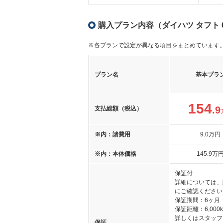
購入プラン内容（ダイハツ タフト 
※各プランで設定が異なる項目をまとめています
プラン名
基本プラ
154
.9
支払総額（税込）
※内：諸費用
9
.0
万円
※内：本体価格
145
.9
万
保証付
詳細については、
にご確認ください
保証期間：6ヶ月
保証距離：6,000
詳しくはスタッフ
保証