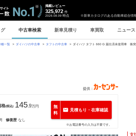
掲載レビュー
325,972
件
時点
※新車カタログのある自動車総合情報
2026.08.09
ログ
中古車検索
新車見積り
車買取
ニュース
車種一覧
ダイハツの中古車
タフトの中古車
ダイハツ タフト 660 G 届出済未使用車 
提供：
145
価格
.9
万円
無
(税込)
見積もり・在庫確認
料
6月
修復歴
なし
※お電話番号の入力は不要です。
支