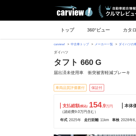
トップ
360°ビュー
カタ
carview!
中古車トップ
メーカー一覧
ダイハツの
ダイハツ
タフト 660 G
届出済未使用車 衝突被害軽減ブレーキ
車両品質評価書付
保証付
154
支払総額
.9
本体
万円
(税込)
（諸経費9.0万円含む）
年式
2025年
走行距離
11km
車検
2028年