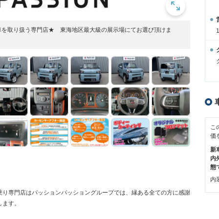
車を取り扱う専門店★ 東海地区最大級の展示場にてお選び頂けま
こ
価
新
内
態
内装
乗り専門店はパッションパッショングループでは、縁ある全ての方に感謝
します。