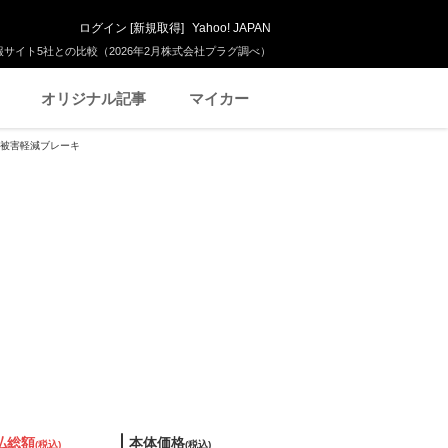
ログイン
[
新規取得
]
Yahoo! JAPAN
サイト5社との比較（2026年2月株式会社プラグ調べ）
オリジナル記事
マイカー
衝突被害軽減ブレーキ
払総額
本体価格
(税込)
(税込)