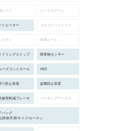
動シート
シートエアコン
ートヒーター
フルフラットシート
ットマン
本革シート
イドリングストップ
障害物センサー
ルーズコントロール
ABS
滑り防止装置
盗難防止装置
突被害軽減ブレーキ
パーキングアシスト
アバッグ
転席/助手席/サイド/カーテン