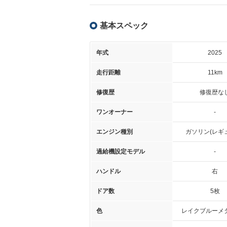
基本スペック
年式
2025
走行距離
11km
修復歴
修復歴な
ワンオーナー
-
エンジン種別
ガソリン(レギ
過給機設定モデル
-
ハンドル
右
ドア数
5枚
色
レイクブルーメ