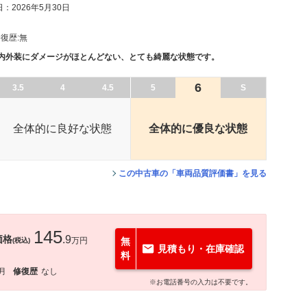
：2026年5月30日
復歴:
無
、内外装にダメージがほとんどない、とても綺麗な状態です。
6
3.5
4
4.5
5
S
全体的に良好な状態
全体的に優良な状態
この中古車の「車両品質評価書」を見る
145
価格
.9
万円
無
(税込)
見積もり・在庫確認
料
6月
修復歴
なし
※お電話番号の入力は不要です。