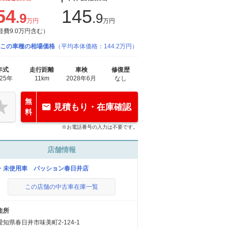
54
145
.9
.9
万円
万円
経費9.0万円含む）
この車種の相場価格
（平均本体価格：144.2万円）
年式
走行距離
車検
修復歴
025年
11km
2028年6月
なし
無
見積もり・在庫確認
料
※お電話番号の入力は不要です。
店舗情報
・未使用車 パッション春日井店
この店舗の中古車在庫一覧
住所
愛知県春日井市味美町2-124-1