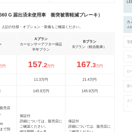
L
660 G 届出済未使用車 衝突被害軽減ブレーキ）
カ
。上記の仕様・オプション・装備もご確認ください。
-/
Aプラン
Bプラン
電
ン
カーセンサーアフター保証
Bプラン（軽自動車）
半年プラン
フ
157
167
.2
.3
万円
万円
万円
ロ
11
.3
万円
21
.4
万円
寒
円
145
.9
万円
145
.9
万円
ス
-
販売店
。
保証付
詳細については、販売店に
保証付
km
ご確認ください。
詳細については、販売店に
まで別
保証期間：6ヶ月
ご確認ください。