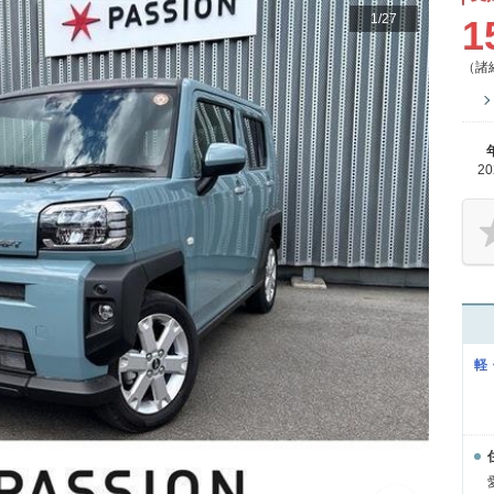
1
/
27
1
（諸
2
軽