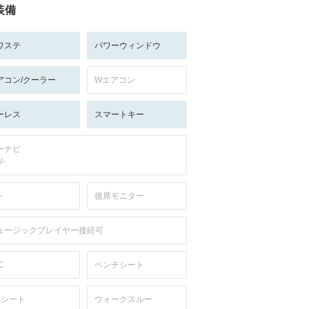
装備
ワステ
パワーウィンドウ
アコン/クーラー
Wエアコン
ーレス
スマートキー
ーナビ
/-
-
後席モニター
ュージックプレイヤー接続可
C
ベンチシート
列シート
ウォークスルー