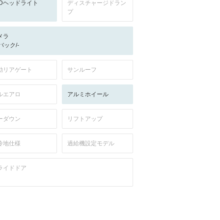
EDヘッドライト
ディスチャージドラン
プ
メラ
-/バック/-
動リアゲート
サンルーフ
ルエアロ
アルミホイール
ーダウン
リフトアップ
冷地仕様
過給機設定モデル
ライドドア