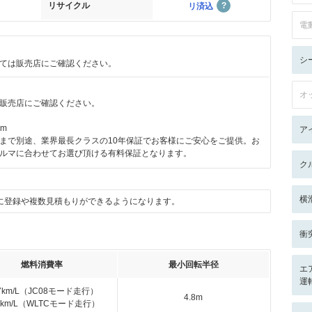
リサイクル
リ済込
電
シ
ては販売店にご確認ください。
オ
販売店にご確認ください。
km
ア
まで別途、業界最長クラスの10年保証でお客様にご安心をご提供。お
ルマに合わせてお選び頂ける有料保証となります。
ク
横
に登録や複数見積もりができるようになります。
衝
燃料消費率
最小回転半径
エ
運
.7km/L（JC08モード走行）
4.8m
.4km/L（WLTCモード走行）