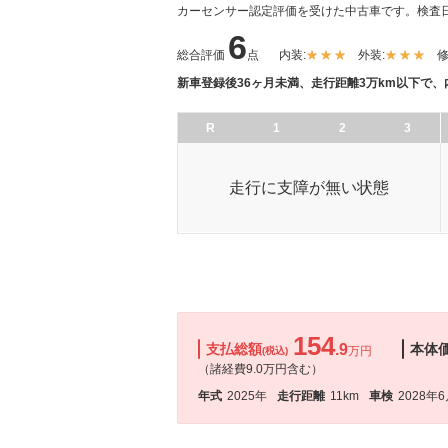
カーセンサー認定評価を受けた中古車です。
検査日
6
総合評価
点
内装:
外装:
修
新車登録後36ヶ月未満、走行距離3万km以下で
R
1
2
3
走行に支障が無い状態
154
支払総額
.9
本体
万円
(税込)
（諸経費9.0万円含む）
年式
2025年
走行距離
11km
車検
2028年