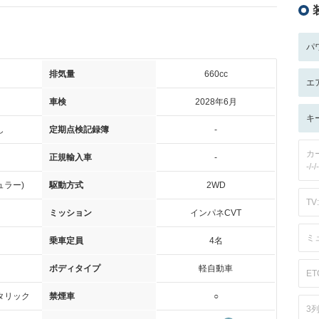
パ
排気量
660cc
エ
車検
2028年6月
キ
し
定期点検記録簿
-
カ
正規輸入車
-
-/-/-
ュラー)
駆動方式
2WD
TV:
ミッション
インパネCVT
ミ
乗車定員
4名
ボディタイプ
軽自動車
ET
タリック
禁煙車
○
3