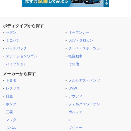
ボディタイプから探す
セダン
オープンカー
ミニバン
SUV・クロカン
ハッチバック
クーペ・スポーツカー
ステーションワゴン
軽自動車
ハイブリッド
その他
メーカーから探す
トヨタ
メルセデス・ベンツ
レクサス
BMW
日産
アウディ
ホンダ
フォルクスワーゲン
三菱
ポルシェ
マツダ
ミニ
スバル
プジョー