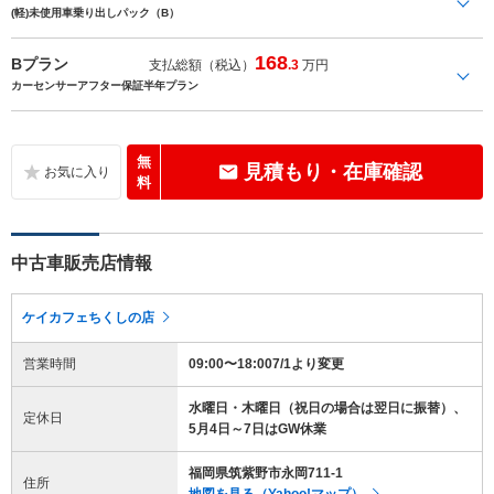
(軽)未使用車乗り出しパック（B）
168
Bプラン
支払総額（税込）
.3
万円
カーセンサーアフター保証半年プラン
無
見積もり・在庫確認
料
中古車販売店情報
ケイカフェちくしの店
営業時間
09:00〜18:007/1より変更
水曜日・木曜日（祝日の場合は翌日に振替）、
定休日
5月4日～7日はGW休業
福岡県筑紫野市永岡711-1
住所
地図を見る（Yahoo!マップ）