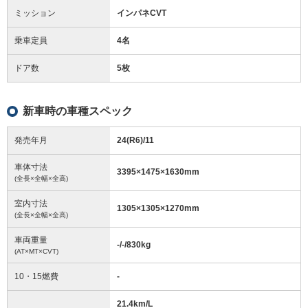
ミッション
インパネCVT
乗車定員
4名
ドア数
5枚
新車時の車種スペック
発売年月
24(R6)/11
車体寸法
3395
×
1475
×
1630
mm
(全長×全幅×全高)
室内寸法
1305
×
1305
×
1270
mm
(全長×全幅×全高)
車両重量
-/-/830
kg
(AT×MT×CVT)
10・15燃費
-
21.4km/L