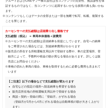
クルートおよびLINEヤフー株式会社は当コンテンツの完全性、無誤謬性を保
証するものではなく、当コンテンツに起因するいかなる損害の責も負いかね
ます。
※コンテンツもしくはデータの全部または一部を無断で転写、転載、複製する
ことを禁じます。
カーセンサーの支払総額は店頭乗り出し価格です
支払総額（税込） ＝ 車両本体価格＋諸費用
※カーセンサーの支払総額は店頭納車を前提にしています。自宅への納車
をご希望された場合などは、別途納車費用がかかります
※販売店の所在する所轄運輸支局以外で登録する際や、車の定置場所、登
録月によって、手数料や税金の額が異なる場合があります。詳しくは販
売店にお問合せください
※車検の切れた車両の場合、車検を取得するために必要な費用も含まれて
います
【ご注意】以下の場合などで支払総額が変わります
自宅などの指定の場所へ陸送納車を希望する場合
販売店所在地の所轄運輸支局以外で登録する場合
商談～契約～登録の間に「登録月」がずれる場合
（登録月が3月から4月にずれる場合は自動車税の額が大きく上がり
ます）