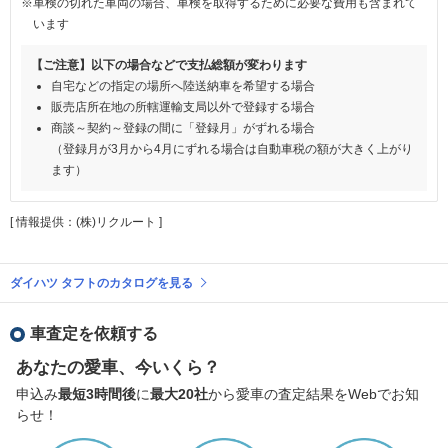
※車検の切れた車両の場合、車検を取得するために必要な費用も含まれて
います
【ご注意】以下の場合などで支払総額が変わります
自宅などの指定の場所へ陸送納車を希望する場合
販売店所在地の所轄運輸支局以外で登録する場合
商談～契約～登録の間に「登録月」がずれる場合
（登録月が3月から4月にずれる場合は自動車税の額が大きく上がり
ます）
[ 情報提供：(株)リクルート ]
ダイハツ タフトのカタログを見る
車査定を依頼する
あなたの愛車、今いくら？
申込み
最短3時間後
に
最大20社
から愛車の査定結果をWebでお知
らせ！