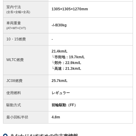
室内寸法
1305
×
1305
×
1270
mm
(全長×全幅×全高)
車両重量
-/-/830
kg
(AT×MT×CVT)
10・15燃費
-
21.4km/L
└市街地：19.7km/L
WLTC燃費
└郊外：22.9km/L
└高速：21.3km/L
JC08燃費
25.7km/L
使用燃料
レギュラー
駆動方式
前輪駆動（FF）
最小回転半径
4.8
m