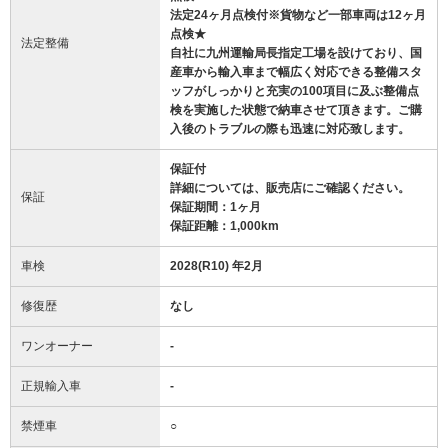
法定24ヶ月点検付※貨物など一部車両は12ヶ月
点検★
法定整備
自社に九州運輸局長指定工場を設けており、国
産車から輸入車まで幅広く対応できる整備スタ
ッフがしっかりと充実の100項目に及ぶ整備点
検を実施した状態で納車させて頂きます。ご購
入後のトラブルの際も迅速に対応致します。
保証付
詳細については、販売店にご確認ください。
保証
保証期間：1ヶ月
保証距離：1,000km
車検
2028(R10) 年2月
修復歴
なし
ワンオーナー
-
正規輸入車
-
禁煙車
○