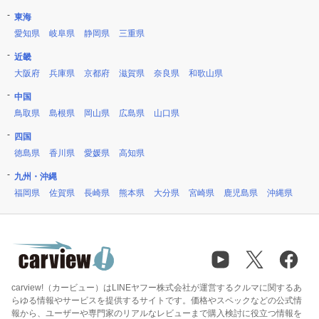
東海
愛知県
岐阜県
静岡県
三重県
近畿
大阪府
兵庫県
京都府
滋賀県
奈良県
和歌山県
中国
鳥取県
島根県
岡山県
広島県
山口県
四国
徳島県
香川県
愛媛県
高知県
九州・沖縄
福岡県
佐賀県
長崎県
熊本県
大分県
宮崎県
鹿児島県
沖縄県
carview!（カービュー）はLINEヤフー株式会社が運営するクルマに関するあ
らゆる情報やサービスを提供するサイトです。価格やスペックなどの公式情
報から、ユーザーや専門家のリアルなレビューまで購入検討に役立つ情報を