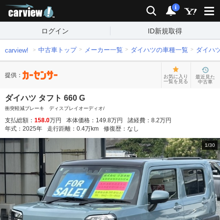
carview!
検索
通知
i
ログイン
ID新規取得
中古車トップ
メーカー一覧
ダイハツの車種一覧
ダイハ
carview!
提供：
お気に入り
最近見た
一覧を見る
中古車
ダイハツ タフト 660 G
衝突軽減ブレーキ ディスプレイオーディオ/
支払総額：
158.0
万円
本体価格：
149.8
万円
諸経費：
8.2
万円
年式：
2025
年
走行距離：
0.4
万km
修復歴：
なし
1
/
30