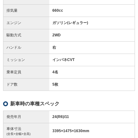
排気量
660cc
エンジン
ガソリン(レギュラー)
駆動方式
2WD
ハンドル
右
ミッション
インパネCVT
乗車定員
4名
ドア数
5枚
新車時の車種スペック
発売年月
24(R6)/11
車体寸法
3395
×
1475
×
1630
mm
(全長×全幅×全高)