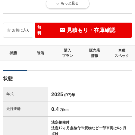
もっと見る
走行距離5万km以下で、内外装にダメージがほとんどない、良好な状態
です。
内装：
無
見積もり・在庫確認
無キズ、もしくは傷みや汚れなどがほぼない、とても綺麗な状態です。
料
外装：
購入
販売店
車種
無キズ、もしくはキズやヘコミなどがほぼない、とても綺麗な状態で
状態
装備
プラン
情報
スペック
す。
修復歴：無
状態
この中古車の「車両品質評価書」を見る
2025
年式
(R7)
年
0.4
走行距離
万km
法定整備付
法定12ヶ月点検付※貨物など一部車両は6ヶ月
点検