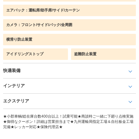
エアバック：運転席/助手席/サイド/カーテン
カメラ：フロント/サイド/バック/全周囲
横滑り防止装置
アイドリングストップ
盗難防止装置
快適装備
インテリア
エクステリア
★小郡車輌/総在庫台数400台以上！試乗可能★商談時ご一緒に下廻り点検実施
★御得なクーポン！詳細は営業担当まで★九州運輸局指定工場＆自社板金工場
完備★レッカー対応★保険代理店★