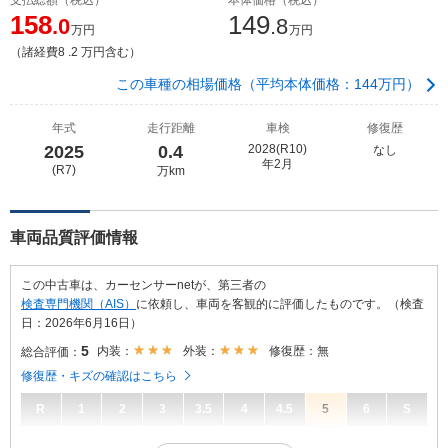
158
149
.0
.8
万円
万円
（諸経費8 .2 万円含む）
この車種の相場価格（平均本体価格：144万円）
年式
走行距離
車検
修復歴
2025
0.4
2028(R10)
なし
年2月
(R7)
万km
車両品質評価情報
この中古車は、カーセンサーnetが、第三者の
検査専門機関（AIS）
に依頼し、車両を客観的に評価したものです。（検査
日：2026年6月16日）
5
内装：
外装：
修復歴：無
総合評価：
修復歴・キズの確認はこちら
R
1
2
3
3.5
4
4.5
5
6
S
5
総合評価：