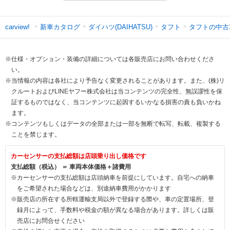
新車カタログ
ダイハツ(DAIHATSU)
タフト
タフトの中古
carview!
※仕様・オプション・装備の詳細については各販売店にお問い合わせくださ
い。
※当情報の内容は各社により予告なく変更されることがあります。また、(株)リ
クルートおよびLINEヤフー株式会社は当コンテンツの完全性、無誤謬性を保
証するものではなく、当コンテンツに起因するいかなる損害の責も負いかね
ます。
※コンテンツもしくはデータの全部または一部を無断で転写、転載、複製する
ことを禁じます。
カーセンサーの支払総額は店頭乗り出し価格です
支払総額（税込） ＝ 車両本体価格＋諸費用
※カーセンサーの支払総額は店頭納車を前提にしています。自宅への納車
をご希望された場合などは、別途納車費用がかかります
※販売店の所在する所轄運輸支局以外で登録する際や、車の定置場所、登
録月によって、手数料や税金の額が異なる場合があります。詳しくは販
売店にお問合せください