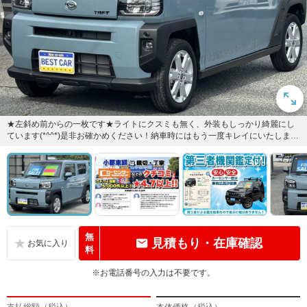
★左斜め前からの一枚です★ライトにクスミも無く、外装もしっかり綺麗にし
ています(*^^*)是非お確かめください！納車時にはもう一度キレイにいたしま
す！安心の全車保証付（別...
無
見積もり・在庫確認
料
※お電話番号の入力は不要です。
支払総額（税込）
本体価格（税込）