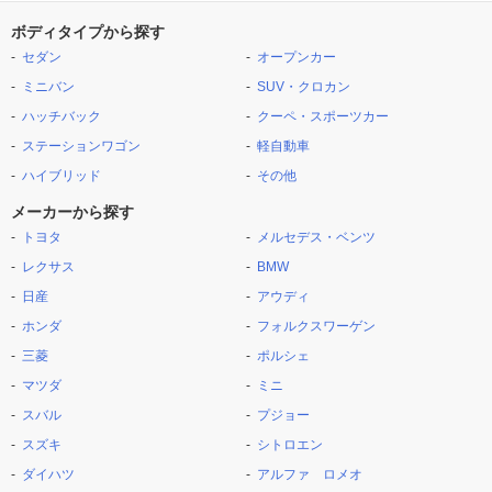
ボディタイプから探す
セダン
オープンカー
ミニバン
SUV・クロカン
ハッチバック
クーペ・スポーツカー
ステーションワゴン
軽自動車
ハイブリッド
その他
メーカーから探す
トヨタ
メルセデス・ベンツ
レクサス
BMW
日産
アウディ
ホンダ
フォルクスワーゲン
三菱
ポルシェ
マツダ
ミニ
スバル
プジョー
スズキ
シトロエン
ダイハツ
アルファ ロメオ