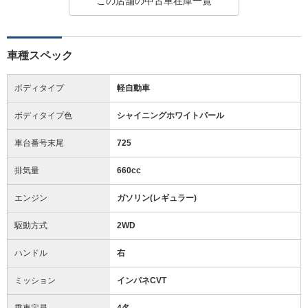
この店舗の中古車在庫一覧
車種スペック
ボディタイプ
軽自動車
ボディタイプ色
シャイニングホワイトパール
車台番号末尾
725
排気量
660cc
エンジン
ガソリン(レギュラー)
駆動方式
2WD
ハンドル
右
ミッション
インパネCVT
乗車定員
4名