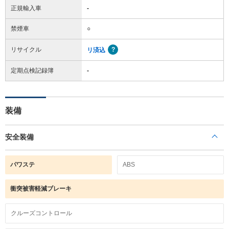
正規輸入車
-
禁煙車
○
リサイクル
リ済込
定期点検記録簿
-
装備
安全装備
パワステ
ABS
衝突被害軽減ブレーキ
クルーズコントロール