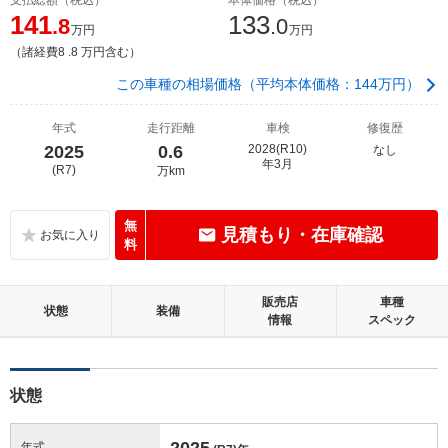
141
133
.8
.0
万円
万円
（諸経費8 .8 万円含む）
この車種の相場価格（平均本体価格：144万円）
年式
走行距離
車検
修復歴
2025
0.6
2028(R10)
なし
年3月
(R7)
万km
無
見積もり・在庫確認
料
販売店
車種
状態
装備
情報
スペック
状態
2025
年式