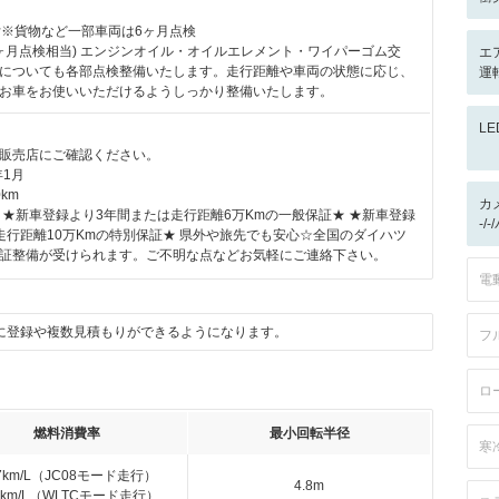
付※貨物など一部車両は6ヶ月点検
2ヶ月点検相当) エンジンオイル・オイルエレメント・ワイパーゴム交
エ
についても各部点検整備いたします。走行距離や車両の状態に応じ、
運
お車をお使いいただけるようしっかり整備いたします。
L
販売店にご確認ください。
年1月
km
カ
 ★新車登録より3年間または走行距離6万Kmの一般保証★ ★新車登録
-/
走行距離10万Kmの特別保証★ 県外や旅先でも安心☆全国のダイハツ
証整備が受けられます。ご不明な点などお気軽にご連絡下さい。
電
に登録や複数見積もりができるようになります。
フ
ロ
燃料消費率
最小回転半径
寒
.7km/L（JC08モード走行）
4.8m
.4km/L（WLTCモード走行）