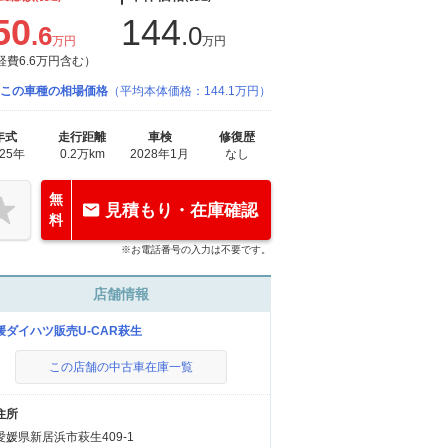
50
144
.6
.0
万円
万円
経費6.6万円含む）
この車種の相場価格
（平均本体価格：144.1万円）
年式
走行距離
車検
修復歴
025年
0.2万km
2028年1月
なし
無
見積もり・在庫確認
料
※お電話番号の入力は不要です。
店舗情報
媛ダイハツ販売U-CAR萩生
この店舗の中古車在庫一覧
住所
愛媛県新居浜市萩生409-1