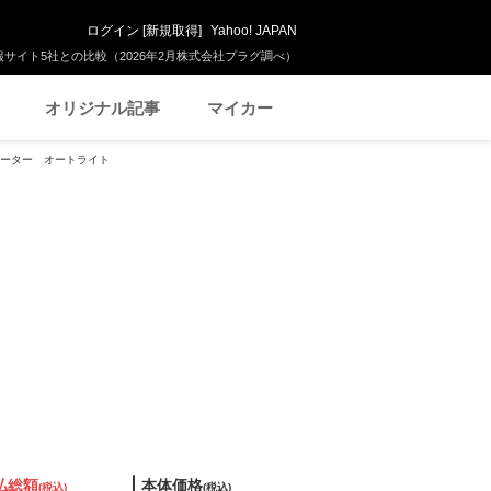
ログイン
[
新規取得
]
Yahoo! JAPAN
サイト5社との比較（2026年2月株式会社プラグ調べ）
オリジナル記事
マイカー
トヒーター オートライト
払総額
本体価格
(税込)
(税込)