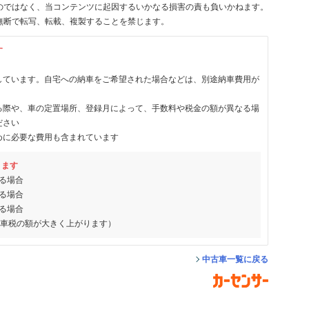
のではなく、当コンテンツに起因するいかなる損害の責も負いかねます。
無断で転写、転載、複製することを禁じます。
す
しています。自宅への納車をご希望された場合などは、別途納車費用が
る際や、車の定置場所、登録月によって、手数料や税金の額が異なる場
ださい
めに必要な費用も含まれています
ります
る場合
る場合
る場合
動車税の額が大きく上がります）
中古車一覧に戻る