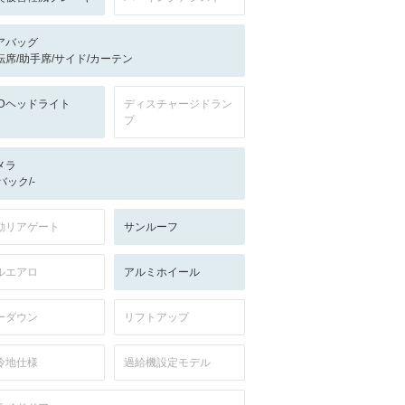
アバッグ
転席/助手席/サイド/カーテン
EDヘッドライト
ディスチャージドラン
プ
メラ
-/バック/-
動リアゲート
サンルーフ
ルエアロ
アルミホイール
ーダウン
リフトアップ
冷地仕様
過給機設定モデル