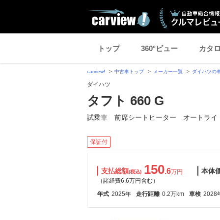
トップ
360°ビュー
カタ
carview!
中古車トップ
メーカー一覧
ダイハツの
ダイハツ
タフト 660 G
試乗車 前席シートヒーター オートライ
保証付
150
支払総額
.6
本体
万円
(税込)
（諸経費6.6万円含む）
年式
2025年
走行距離
0.2万km
車検
2028