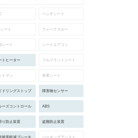
C
ベンチシート
列シート
ウォークスルー
動シート
シートエアコン
ートヒーター
フルフラットシート
ットマン
本革シート
イドリングストップ
障害物センサー
ルーズコントロール
ABS
滑り防止装置
盗難防止装置
突被害軽減ブレーキ
パーキングアシスト