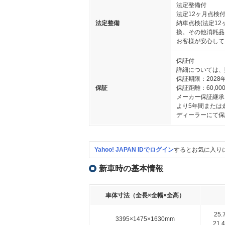
法定整備付
法定12ヶ月点検
法定整備
納車点検(法定1
換。その他消耗品
お客様が安心して
保証付
詳細については、
保証期限：2028
保証
保証距離：60,000
メーカー保証継承
より5年間または
ディーラーにて保
Yahoo! JAPAN IDでログイン
するとお気に入り
新車時の基本情報
車体寸法（全長×全幅×全高）
25
3395×1475×1630mm
21