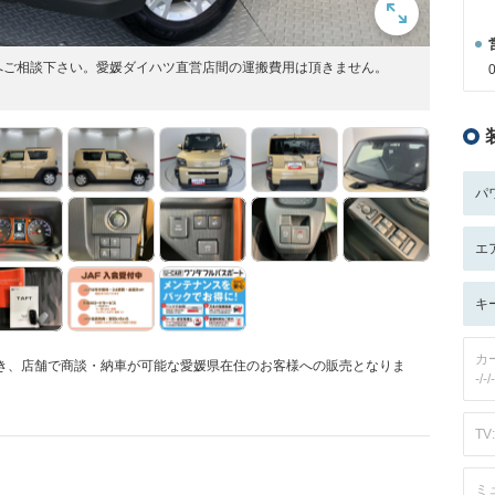
へご相談下さい。愛媛ダイハツ直営店間の運搬費用は頂きません。
パ
エ
キ
カ
頂き、店舗で商談・納車が可能な愛媛県在住のお客様への販売となりま
-/-/-
TV:
ミ