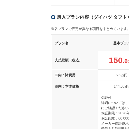
購入プラン内容（ダイハツ タフト 
※各プランで設定が異なる項目をまとめています
プラン名
基本プラ
150
.6
支払総額（税込）
※内：諸費用
6
.6
万円
※内：本体価格
144
.0
万
保証付
詳細については、
にご確認ください
保証期限：2028
保証距離：60,000
メーカー保証継承
登録より3年間ま