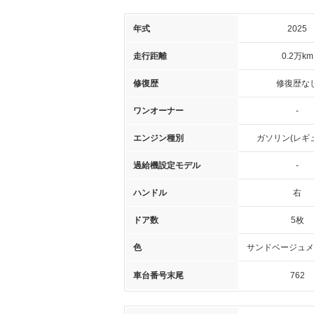
年式
2025
走行距離
0.2万km
修復歴
修復歴な
ワンオーナー
-
エンジン種別
ガソリン(レギ
過給機設定モデル
-
ハンドル
右
ドア数
5枚
色
サンドベージュメ
車台番号末尾
762