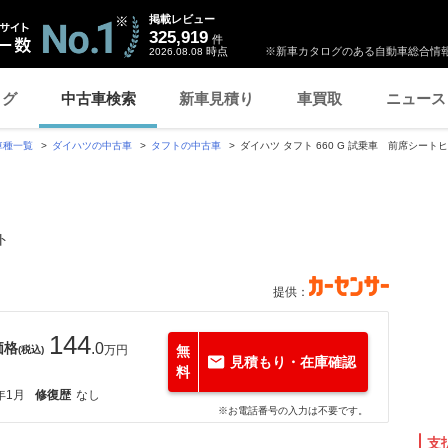
掲載レビュー
325,919
件
時点
※新車カタログのある自動車総合情報
2026.08.08
ログ
中古車検索
新車見積り
車買取
ニュース
車種一覧
ダイハツの中古車
タフトの中古車
ダイハツ タフト 660 G 試乗車 前席シー
ト
提供：
144
価格
.0
万円
無
(税込)
見積もり・在庫確認
料
年1月
修復歴
なし
※お電話番号の入力は不要です。
支