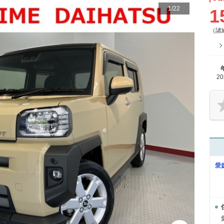
1
/
22
1
（諸
2
愛