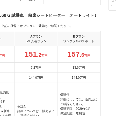
ス
-
660 G 試乗車 前席シートヒーター オートライト）
。上記の仕様・オプション・装備もご確認ください。
Aプラン
Bプラン
ン
JAF入会プラン
ワンダフルパスポート
151
157
.2
.6
万円
万円
万円
7
.2
万円
13
.6
万円
円
144
.0
万円
144
.0
万円
販売店
保証付
。
詳細については、販売店に
年1月
ご確認ください。
km
保証付
保証期限：2029年1月
 ★新車
詳細については、販売店に
保証距離：無制限
たは走行
ご確認ください。