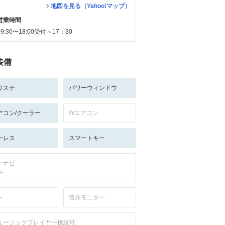
地図を見る（Yahoo!マップ）
営業時間
09:30〜18:00受付～17：30
装備
ワステ
パワーウィンドウ
アコン/クーラー
Wエアコン
ーレス
スマートキー
ーナビ
/-
-
後席モニター
ュージックプレイヤー接続可