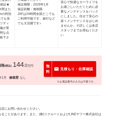
安心で快適なカーライフを
般保証★
保証期限：2029年1月
お過ごしいただくために必
年間また
保証距離：無制限
要なメンテナンスをパック
mの特別
JAFは24時間全国どこでも
にしました。任せて安心の
先でも安
ご利用可能です。旅行など
楽々メンテナンスをはじめ
ツディ
でも大活躍です♪
ませんか。※詳しくは各店
備が受
スタッフまでお尋ねくださ
明な点
い
絡下さ
144
価格
.0
万円
無
(税込)
見積もり・在庫確認
料
年1月
修復歴
なし
※お電話番号の入力は不要です。
売店にお問い合わせください。
ることがあります。また、(株)リクルートおよびLINEヤフー株式会社は