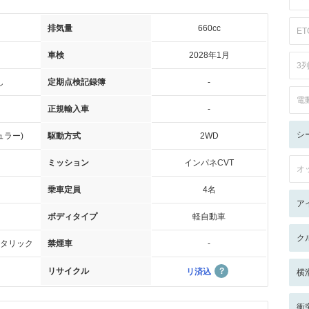
排気量
660cc
ET
車検
2028年1月
3
し
定期点検記録簿
-
電
正規輸入車
-
シ
ュラー)
駆動方式
2WD
ミッション
インパネCVT
オ
乗車定員
4名
ア
ボディタイプ
軽自動車
ク
タリック
禁煙車
-
リサイクル
リ済込
横
衝