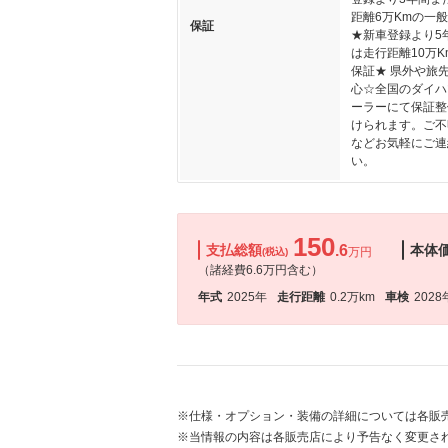
距離6万Kmの一
保証
★新車登録より5
は走行距離10万K
保証★ 県外や旅
心☆全国のダイハ
ーラーにて保証整
けられます。ご不
などお気軽にご連
い。
150
支払総額
.6
本体
万円
(税込)
（諸経費6.6万円含む）
年式
2025年
走行距離
0.2万km
車検
2028
※仕様・オプション・装備の詳細については各販
※当情報の内容は各販売店により予告なく変更され