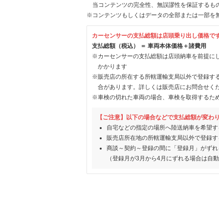
当コンテンツの完全性、無誤謬性を保証するも
※コンテンツもしくはデータの全部または一部を
カーセンサーの支払総額は店頭乗り出し価格で
支払総額（税込） ＝ 車両本体価格＋諸費用
※カーセンサーの支払総額は店頭納車を前提に
かかります
※販売店の所在する所轄運輸支局以外で登録す
合があります。詳しくは販売店にお問合せく
※車検の切れた車両の場合、車検を取得するた
【ご注意】以下の場合などで支払総額が変わ
自宅などの指定の場所へ陸送納車を希望す
販売店所在地の所轄運輸支局以外で登録す
商談～契約～登録の間に「登録月」がずれ
（登録月が3月から4月にずれる場合は自