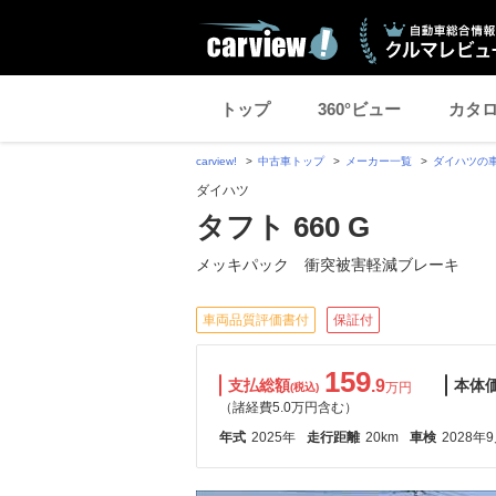
トップ
360°ビュー
カタ
carview!
中古車トップ
メーカー一覧
ダイハツの
ダイハツ
タフト 660 G
メッキパック 衝突被害軽減ブレーキ
車両品質評価書付
保証付
159
支払総額
.9
本体
万円
(税込)
（諸経費5.0万円含む）
年式
2025年
走行距離
20km
車検
2028年