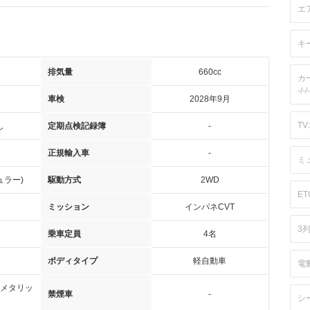
エ
キ
排気量
660cc
カ
-/-/-
車検
2028年9月
TV:
し
定期点検記録簿
-
正規輸入車
-
ミ
ュラー)
駆動方式
2WD
ET
ミッション
インパネCVT
3
乗車定員
4名
ボディタイプ
軽自動車
電
メタリッ
禁煙車
-
シ