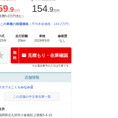
59
154
.9
.9
万円
万円
経費5.0万円含む）
この車種の相場価格
（平均本体価格：144.2万円）
年式
走行距離
車検
修復歴
025年
20km
2028年9月
なし
無
見積もり・在庫確認
料
※お電話番号の入力は不要です。
店舗情報
イカフェこくらみなみ店
この店舗の中古車在庫一覧
住所
福岡県北九州市小倉南区上曽根5-4-10