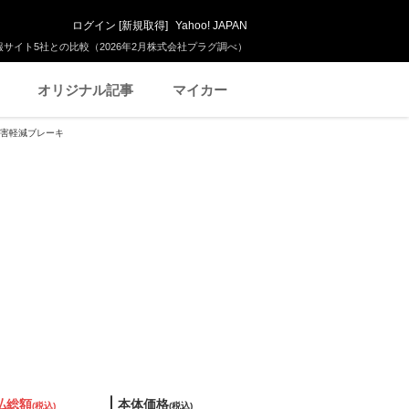
ログイン
[
新規取得
]
Yahoo! JAPAN
サイト5社との比較（2026年2月株式会社プラグ調べ）
オリジナル記事
マイカー
突被害軽減ブレーキ
払総額
本体価格
(税込)
(税込)