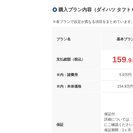
購入プラン内容（ダイハツ タフト 
※各プランで設定が異なる項目をまとめています
プラン名
基本プラ
159
.9
支払総額（税込）
※内：諸費用
5
.0
万円
※内：本体価格
154
.9
万
保証付
詳細については、
保証
にご確認ください
保証期間：1ヶ月