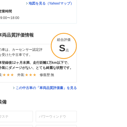
地図を見る（Yahoo!マップ）
営業時間
09:00〜18:00
車両品質評価情報
総合評価
S
の車は、カーセンサー認定評
点
を受けた中古車です。
車登録後12ヶ月未満、走行距離1万km以下で、
外装にダメージがない、とても綺麗な状態です。
:
外装:
修復歴:
無
この中古車の「車両品質評価書」を見る
装備
ワステ
パワーウィンドウ