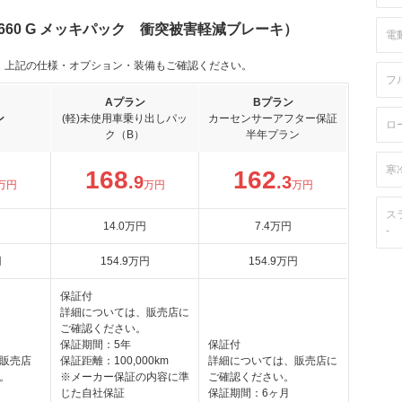
660 G メッキパック 衝突被害軽減ブレーキ）
電
。上記の仕様・オプション・装備もご確認ください。
フ
Aプラン
Bプラン
ン
(軽)未使用車乗り出しパッ
カーセンサーアフター保証
ロ
ク（B）
半年プラン
寒
168
162
.9
.3
万円
万円
万円
ス
14
.0
万円
7
.4
万円
-
円
154
.9
万円
154
.9
万円
保証付
詳細については、販売店に
ご確認ください。
保証期間：5年
保証付
販売店
保証距離：100,000km
詳細については、販売店に
。
※メーカー保証の内容に準
ご確認ください。
じた自社保証
保証期間：6ヶ月