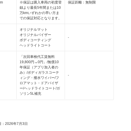
km
※保証は購入車両の初度登
保証距離：無制限
録より最長5年間または10
万kmいずれかの早い方ま
での保証対応となります。
オリジナルマット
オリジナルバイザー
-
ボディコーティング
ヘッドライトコート
「次回車検代工賃無料
19,800円→0円」/無償10
年保証（アプリ加入者の
み）/ボディガラスコーテ
-
ィング・撥水ワイパー/フ
ロアマット・ドアバイザ
ー/ヘッドライトコート/ガ
ソリン5L補充
：2026年7月3日