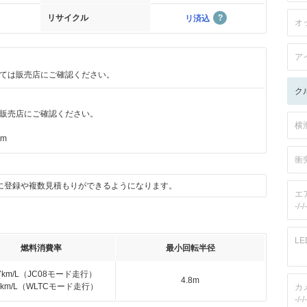
リサイクル
リ済込
オ
ア
ては販売店にご確認ください。
ク
販売店にご確認ください。
横
km
衝
に登録や複数見積もりができるようになります。
エ
-/-/-
L
燃料消費率
最小回転半径
.7km/L（JC08モード走行）
4.8m
.4km/L（WLTCモード走行）
カ
-/-/-