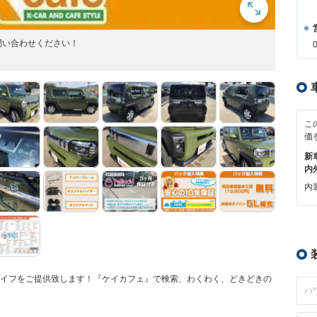
問い合わせください！
こ
価
新
内
内装
ライフをご提供致します！『ケイカフェ』で検索、わくわく、どきどきの
パ