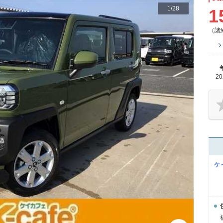
1
/
28
1
（諸
2
ケ