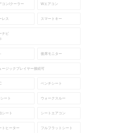
アコン/クーラー
Wエアコン
ーレス
スマートキー
ーナビ
/-
-
後席モニター
ュージックプレイヤー接続可
C
ベンチシート
列シート
ウォークスルー
動シート
シートエアコン
ートヒーター
フルフラットシート