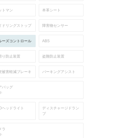
ットマン
本革シート
イドリングストップ
障害物センサー
ルーズコントロール
ABS
滑り防止装置
盗難防止装置
突被害軽減ブレーキ
パーキングアシスト
アバッグ
/-
EDヘッドライト
ディスチャージドラン
プ
メラ
/-