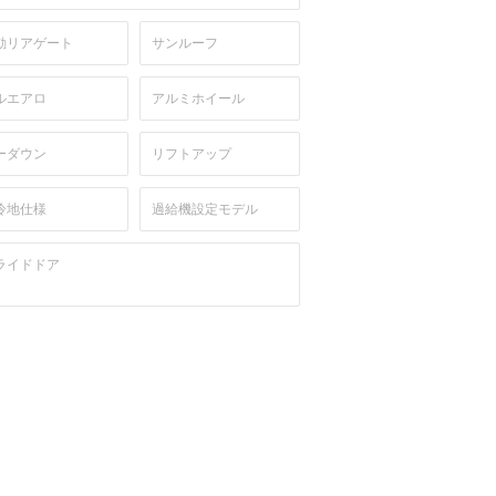
動リアゲート
サンルーフ
ルエアロ
アルミホイール
ーダウン
リフトアップ
冷地仕様
過給機設定モデル
ライドドア