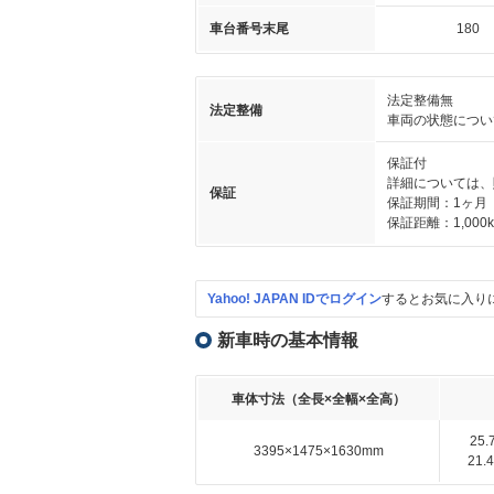
車台番号末尾
180
法定整備無
法定整備
車両の状態につい
保証付
詳細については、
保証
保証期間：1ヶ月
保証距離：1,000
Yahoo! JAPAN IDでログイン
するとお気に入り
新車時の基本情報
車体寸法（全長×全幅×全高）
25
3395×1475×1630mm
21