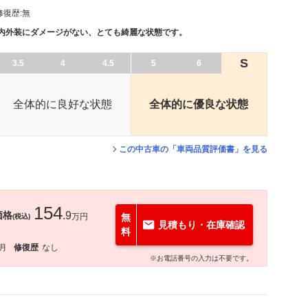
修復歴:
無
、内外装にダメージがない、とても綺麗な状態です。
S
3.5
4
4.5
5
6
全体的に良好な状態
全体的に優良な状態
この中古車の「車両品質評価書」を見る
154
価格
.9
万円
無
(税込)
見積もり・在庫確認
料
9月
修復歴
なし
※お電話番号の入力は不要です。