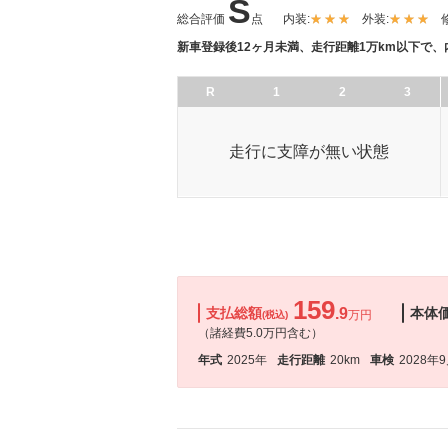
S
総合評価
点
内装:
外装:
新車登録後12ヶ月未満、走行距離1万km以下で
R
1
2
3
走行に支障が無い状態
159
支払総額
.9
本体
万円
(税込)
（諸経費5.0万円含む）
年式
2025年
走行距離
20km
車検
2028年