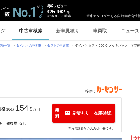
掲載レビュー
325,962
件
時点
※新車カタログのある自動車総合情報
2026.08.08
ログ
中古車検索
新車見積り
車買取
ニュース
車種一覧
ダイハツの中古車
タフトの中古車
ダイハツ タフト 660 G メッキパック 衝
提供：
154
価格
.9
万円
無
(税込)
見積もり・在庫確認
料
9月
修復歴
なし
※お電話番号の入力は不要です。
支