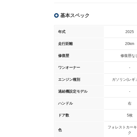
基本スペック
年式
2025
走行距離
20km
修復歴
修復歴な
ワンオーナー
-
エンジン種別
ガソリン(レギ
過給機設定モデル
-
ハンドル
右
ドア数
5枚
フォレストカーキ
色
ク