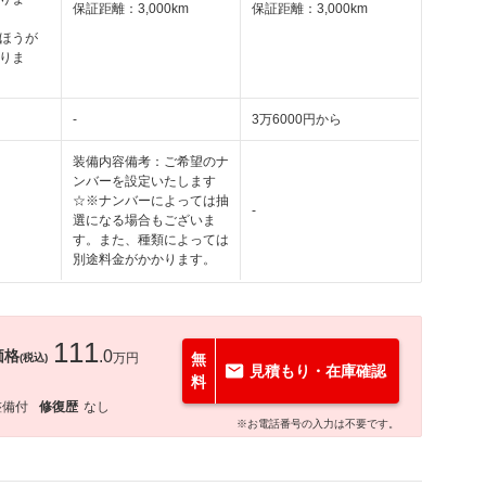
保証距離：3,000km
保証距離：3,000km
ほうが
りま
-
3万6000円から
装備内容備考：ご希望のナ
ンバーを設定いたします
☆※ナンバーによっては抽
-
選になる場合もございま
す。また、種類によっては
別途料金がかかります。
111
価格
.0
万円
無
(税込)
見積もり・在庫確認
料
整備付
修復歴
なし
※お電話番号の入力は不要です。