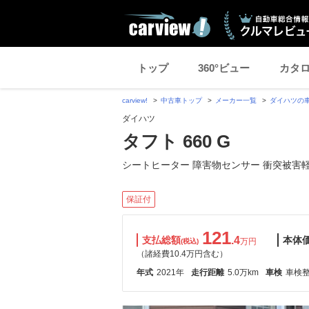
トップ
360°ビュー
カタ
carview!
中古車トップ
メーカー一覧
ダイハツの
ダイハツ
タフト 660 G
シートヒーター 障害物センサー 衝突被害
保証付
121
支払総額
.4
本体
万円
(税込)
（諸経費10.4万円含む）
年式
2021年
走行距離
5.0万km
車検
車検