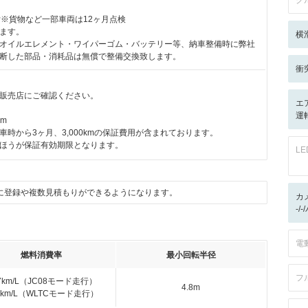
ク
付※貨物など一部車両は12ヶ月点検
ます。
横
オイルエレメント・ワイパーゴム・バッテリー等、納車整備時に弊社
断した部品・消耗品は無償で整備交換致します。
衝
販売店にご確認ください。
エ
運
km
車時から3ヶ月、3,000kmの保証費用が含まれております。
ほうが保証有効期限となります。
L
に登録や複数見積もりができるようになります。
カ
-/
電
燃料消費率
最小回転半径
フ
.7km/L（JC08モード走行）
4.8m
.5km/L（WLTCモード走行）