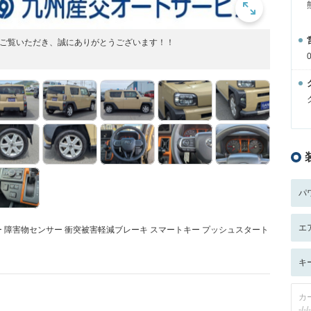
をご覧いただき、誠にありがとうございます！！
パ
エ
ター 障害物センサー 衝突被害軽減ブレーキ スマートキー プッシュスタート
キ
カ
-/-/-