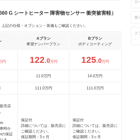
ロ
60 G シートヒーター 障害物センサー 衝突被害軽）
寒
。上記の仕様・オプション・装備もご確認ください。
ス
Aプラン
Bプラン
-
ン
希望ナンバープラン
ボディコーティング
122
125
.0
.0
万円
万円
万円
11
.0
万円
14
.0
万円
円
111
.0
万円
111
.0
万円
販売店
。
保証付
保証付
km
詳細については、販売店に
詳細については、販売店に
車時か
ご確認ください。
ご確認ください。
kmの保証
保証期間：3ヶ月
保証期間：3ヶ月
りま