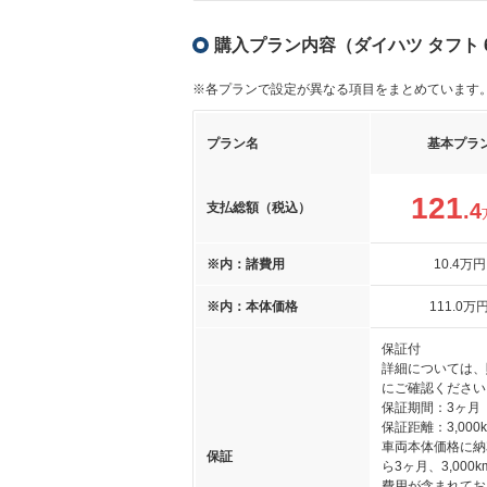
購入プラン内容（ダイハツ タフト 6
※各プランで設定が異なる項目をまとめています
プラン名
基本プラ
121
.4
支払総額（税込）
※内：諸費用
10
.4
万円
※内：本体価格
111
.0
万
保証付
詳細については、
にご確認ください
保証期間：3ヶ月
保証距離：3,000
車両本体価格に納
保証
ら3ヶ月、3,000
費用が含まれてお