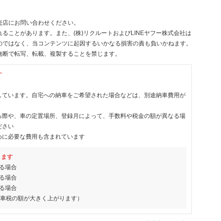
売店にお問い合わせください。
ることがあります。また、(株)リクルートおよびLINEヤフー株式会社は
のではなく、当コンテンツに起因するいかなる損害の責も負いかねます。
無断で転写、転載、複製することを禁じます。
す
しています。自宅への納車をご希望された場合などは、別途納車費用が
る際や、車の定置場所、登録月によって、手数料や税金の額が異なる場
ださい
めに必要な費用も含まれています
ります
る場合
る場合
る場合
動車税の額が大きく上がります）