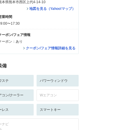
熊本県熊本市西区上代4-14-10
地図を見る（Yahoo!マップ）
営業時間
09:00〜17:30
クーポン/フェア情報
クーポン：あり
クーポン/フェア情報詳細を見る
装備
ワステ
パワーウィンドウ
アコン/クーラー
Wエアコン
ーレス
スマートキー
ーナビ
/-