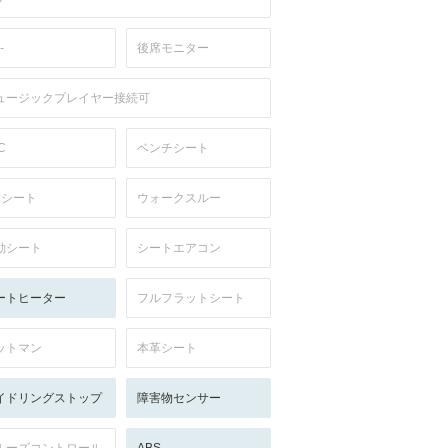
-
後席モニター
ュージックプレイヤー接続可
C
ベンチシート
列シート
ウォークスルー
動シート
シートエアコン
ートヒーター
フルフラットシート
ットマン
本革シート
イドリングストップ
障害物センサー