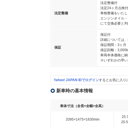
法定整備付
法定24ヶ月点検
法定整備
車検整備をいたし
エンジンオイル・
にて交換必要と判
保証付
詳細については、
保証期間：3ヶ月
保証
保証距離：3,000
車両本体価格に納
※いずれかの早い
Yahoo! JAPAN IDでログイン
するとお気に入り
新車時の基本情報
車体寸法（全長×全幅×全高）
25
3395×1475×1630mm
20