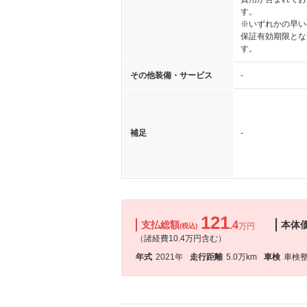
す。
※いずれかの早い
保証有効期限とな
す。
その他装備・サービス
-
補足
-
121
支払総額
.4
本体
万円
(税込)
（諸経費10.4万円含む）
年式
2021年
走行距離
5.0万km
車検
車検