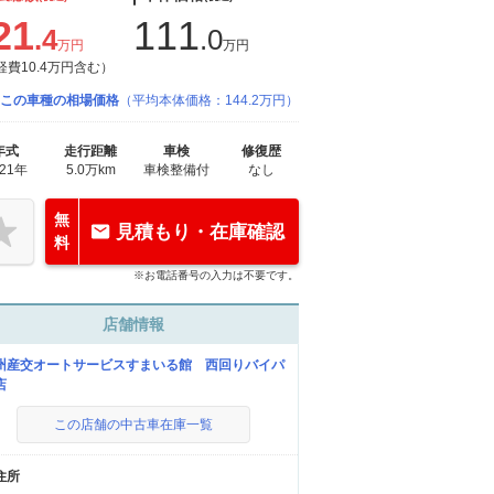
21
111
.4
.0
万円
万円
経費10.4万円含む）
この車種の相場価格
（平均本体価格：144.2万円）
年式
走行距離
車検
修復歴
021年
5.0万km
車検整備付
なし
無
見積もり・在庫確認
料
※お電話番号の入力は不要です。
店舗情報
州産交オートサービスすまいる館 西回りバイパ
店
この店舗の中古車在庫一覧
住所