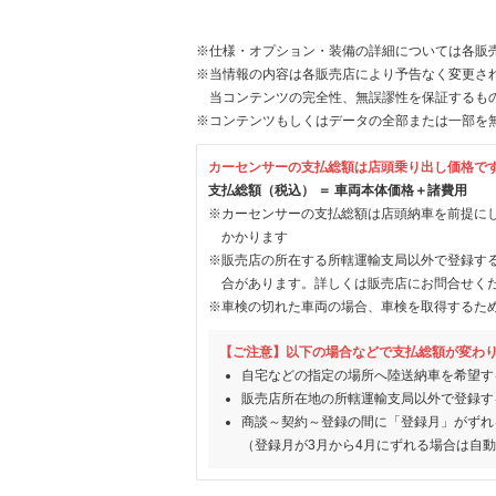
※仕様・オプション・装備の詳細については各販
※当情報の内容は各販売店により予告なく変更され
当コンテンツの完全性、無誤謬性を保証するも
※コンテンツもしくはデータの全部または一部を
カーセンサーの支払総額は店頭乗り出し価格で
支払総額（税込） ＝ 車両本体価格＋諸費用
※カーセンサーの支払総額は店頭納車を前提に
かかります
※販売店の所在する所轄運輸支局以外で登録す
合があります。詳しくは販売店にお問合せく
※車検の切れた車両の場合、車検を取得するた
【ご注意】以下の場合などで支払総額が変わ
自宅などの指定の場所へ陸送納車を希望す
販売店所在地の所轄運輸支局以外で登録す
商談～契約～登録の間に「登録月」がずれ
（登録月が3月から4月にずれる場合は自