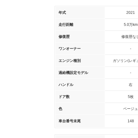
年式
2021
走行距離
5.0万km
修復歴
修復歴な
ワンオーナー
-
エンジン種別
ガソリン(レギ
過給機設定モデル
-
ハンドル
右
ドア数
5枚
色
ベージュ
車台番号末尾
148