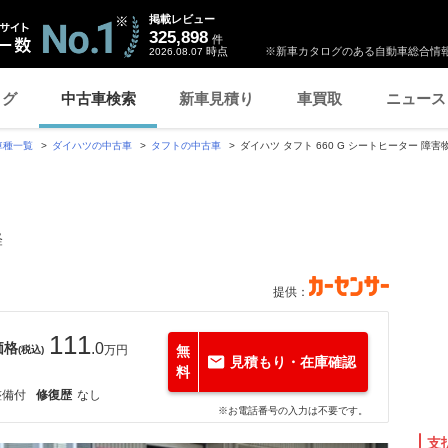
掲載レビュー
325,898
件
時点
※新車カタログのある自動車総合情報
2026.08.07
ログ
中古車検索
新車見積り
車買取
ニュース
車種一覧
ダイハツの中古車
タフトの中古車
ダイハツ タフト 660 G シートヒーター 障
軽
提供：
111
価格
.0
万円
無
(税込)
見積もり・在庫確認
料
整備付
修復歴
なし
※お電話番号の入力は不要です。
支