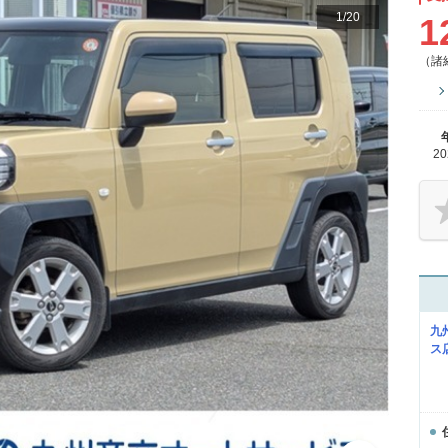
1
/
20
1
（諸
2
九
ス