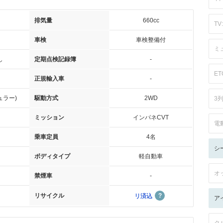
排気量
660cc
TV:
車検
車検整備付
ミ
し
定期点検記録簿
-
ET
正規輸入車
-
ュラー)
駆動方式
2WD
3
ミッション
インパネCVT
電
乗車定員
4名
シ
ボディタイプ
軽自動車
オ
禁煙車
-
リサイクル
リ済込
ア