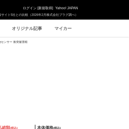
ログイン
[
新規取得
]
Yahoo! JAPAN
サイト5社との比較（2026年2月株式会社プラグ調べ）
オリジナル記事
マイカー
害物センサー 衝突被害軽
払総額
本体価格
(税込)
(税込)