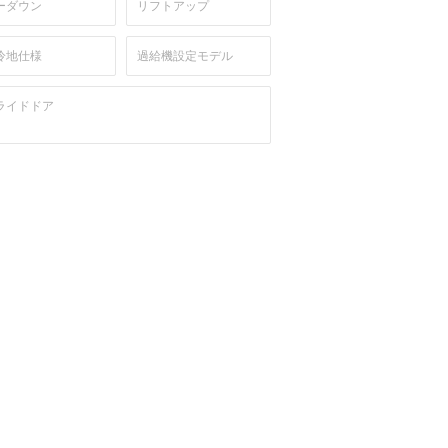
ーダウン
リフトアップ
冷地仕様
過給機設定モデル
ライドドア