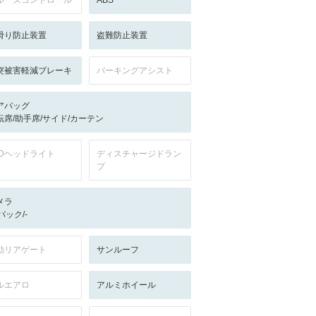
ルーズコントロール
ABS
滑り防止装置
盗難防止装置
突被害軽減ブレーキ
パーキングアシスト
アバッグ
転席/助手席/サイド/カーテン
EDヘッドライト
ディスチャージドラン
プ
メラ
-/バック/-
動リアゲート
サンルーフ
ルエアロ
アルミホイール