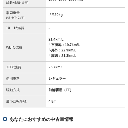
(全長×全幅×全高)
車両重量
-/-/830
kg
(AT×MT×CVT)
10・15燃費
-
21.4km/L
└市街地：19.7km/L
WLTC燃費
└郊外：22.9km/L
└高速：21.3km/L
JC08燃費
25.7km/L
使用燃料
レギュラー
駆動方式
前輪駆動（FF）
最小回転半径
4.8
m
あなたにおすすめの中古車情報