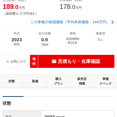
189
178
.0
.0
万円
万円
（諸経費11 .0 万円含む）
この車種の相場価格（平均本体価格：144万円）
年式
走行距離
車検
修復歴
2023
0.9
2026(R8)
なし
年10月
(R5)
万km
無
見積もり・在庫確認
料
購入
販売店
車種
状態
装備
プラン
情報
スペック
状態
2023
年式