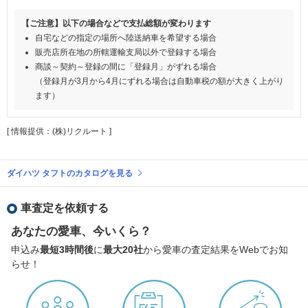
【ご注意】以下の場合などで支払総額が変わります
自宅などの指定の場所へ陸送納車を希望する場合
販売店所在地の所轄運輸支局以外で登録する場合
商談～契約～登録の間に「登録月」がずれる場合
（登録月が3月から4月にずれる場合は自動車税の額が大きく上がり
ます）
[ 情報提供：(株)リクルート ]
ダイハツ タフトのカタログを見る
車査定を依頼する
あなたの愛車、今いくら？
申込み
最短3時間後
に
最大20社
から愛車の査定結果をWebでお知
らせ！