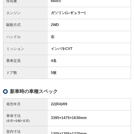
排気量
660cc
エンジン
ガソリン(レギュラー)
駆動方式
2WD
ハンドル
右
ミッション
インパネCVT
乗車定員
4名
ドア数
5枚
新車時の車種スペック
発売年月
22(R4)/09
車体寸法
3395
×
1475
×
1630
mm
(全長×全幅×全高)
室内寸法
1305
×
1305
×
1270
mm