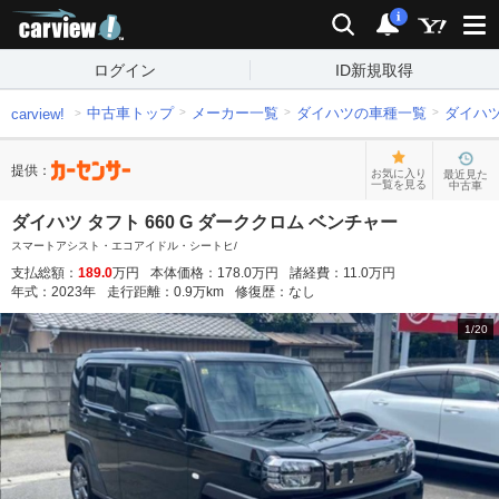
carview!
検索
通知
i
ログイン
ID新規取得
中古車トップ
メーカー一覧
ダイハツの車種一覧
ダイハ
carview!
提供：
お気に入り
最近見た
一覧を見る
中古車
ダイハツ タフト 660 G ダーククロム ベンチャー
スマートアシスト・エコアイドル・シートヒ/
支払総額：
189.0
万円
本体価格：
178.0
万円
諸経費：
11.0
万円
年式：
2023
年
走行距離：
0.9
万km
修復歴：
なし
1
/
20