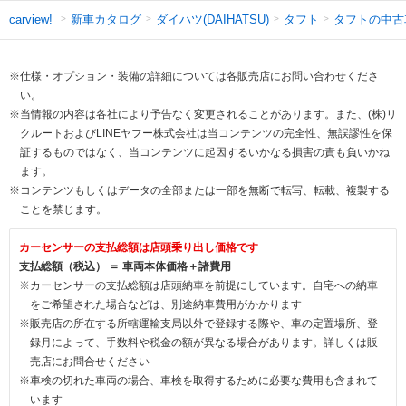
新車カタログ
ダイハツ(DAIHATSU)
タフト
タフトの中古
carview!
※仕様・オプション・装備の詳細については各販売店にお問い合わせくださ
い。
※当情報の内容は各社により予告なく変更されることがあります。また、(株)リ
クルートおよびLINEヤフー株式会社は当コンテンツの完全性、無誤謬性を保
証するものではなく、当コンテンツに起因するいかなる損害の責も負いかね
ます。
※コンテンツもしくはデータの全部または一部を無断で転写、転載、複製する
ことを禁じます。
カーセンサーの支払総額は店頭乗り出し価格です
支払総額（税込） ＝ 車両本体価格＋諸費用
※カーセンサーの支払総額は店頭納車を前提にしています。自宅への納車
をご希望された場合などは、別途納車費用がかかります
※販売店の所在する所轄運輸支局以外で登録する際や、車の定置場所、登
録月によって、手数料や税金の額が異なる場合があります。詳しくは販
売店にお問合せください
※車検の切れた車両の場合、車検を取得するために必要な費用も含まれて
います