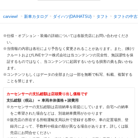
新車カタログ
ダイハツ(DAIHATSU)
タフト
タフトの中古
carview!
※仕様・オプション・装備の詳細については各販売店にお問い合わせくださ
い。
※当情報の内容は各社により予告なく変更されることがあります。また、(株)リ
クルートおよびLINEヤフー株式会社は当コンテンツの完全性、無誤謬性を保
証するものではなく、当コンテンツに起因するいかなる損害の責も負いかね
ます。
※コンテンツもしくはデータの全部または一部を無断で転写、転載、複製する
ことを禁じます。
カーセンサーの支払総額は店頭乗り出し価格です
支払総額（税込） ＝ 車両本体価格＋諸費用
※カーセンサーの支払総額は店頭納車を前提にしています。自宅への納車
をご希望された場合などは、別途納車費用がかかります
※販売店の所在する所轄運輸支局以外で登録する際や、車の定置場所、登
録月によって、手数料や税金の額が異なる場合があります。詳しくは販
売店にお問合せください