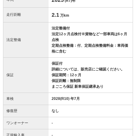
(R7)
年
2.1
走行距離
万km
法定整備付
法定12ヶ月点検付※貨物など一部車両は6ヶ月
法定整備
点検
定期点検整備：付、定期点検整備料金：車両価
格に含む
保証付
詳細については、販売店にご確認ください。
保証
保証期間：12ヶ月
保証距離：無制限
まごころ保証 新車保証継承あり
車検
2028(R10) 年7月
修復歴
なし
ワンオーナー
-
正規輸入車
-