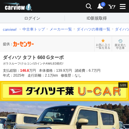
carview!
検索
通知
i
ログイン
ID新規取得
中古車トップ
メーカー一覧
ダイハツの車種一覧
ダイハ
carview!
提供：
お気に入り
最近見た
一覧を見る
中古車
ダイハツ タフト 660 Gターボ
ガラスルーフ/クルコン/15インチAW/LED前灯/
支払総額：
146.6
万円
本体価格：
139.9
万円
諸経費：
6.7
万円
年式：
2025
年
走行距離：
2.1
万km
修復歴：
なし
1
/
20