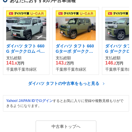
あなたにおすすめの中古車情報
ダイハツ タフト 660
ダイハツ タフト 660
ダイハツ タフト
G ダーククロム ベン
Gターボ ダーククロ
G ダーククロ
チャー
ム ベンチャー
チャー
支払総額
支払総額
支払総額
141
143
146
.6
万円
.2
万円
.2
万円
千葉県千葉市緑区
千葉県千葉市緑区
千葉県千葉市緑
ダイハツ タフトの中古車をもっと見る
Yahoo! JAPAN IDでログイン
するとお気に入りに登録や複数見積もりがで
きるようになります。
中古車トップへ