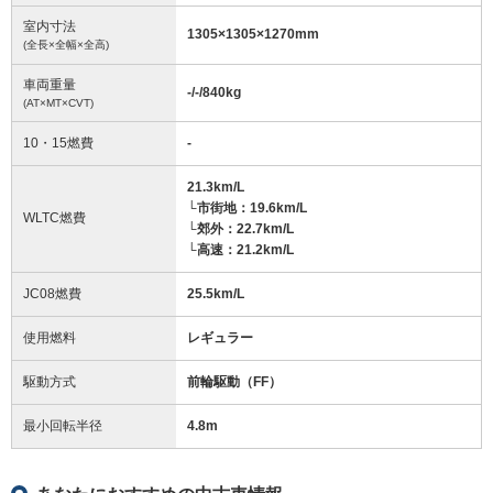
室内寸法
1305
×
1305
×
1270
mm
(全長×全幅×全高)
車両重量
-/-/840
kg
(AT×MT×CVT)
10・15燃費
-
21.3km/L
└市街地：19.6km/L
WLTC燃費
└郊外：22.7km/L
└高速：21.2km/L
JC08燃費
25.5km/L
使用燃料
レギュラー
駆動方式
前輪駆動（FF）
最小回転半径
4.8
m