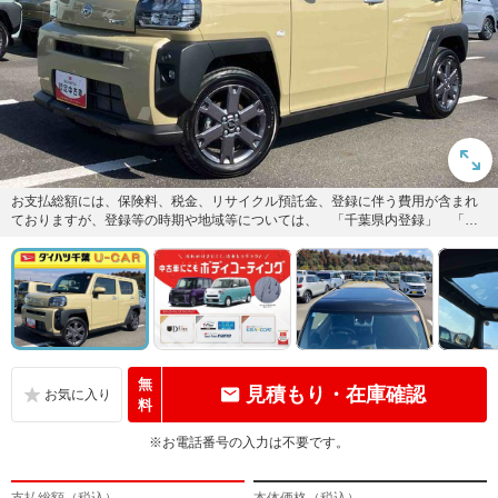
お支払総額には、保険料、税金、リサイクル預託金、登録に伴う費用が含まれ
ておりますが、登録等の時期や地域等については、 「千葉県内登録」 「通
常ナンバー」 「店頭納車」 で...
無
見積もり・在庫確認
料
※お電話番号の入力は不要です。
支払総額（税込）
本体価格（税込）