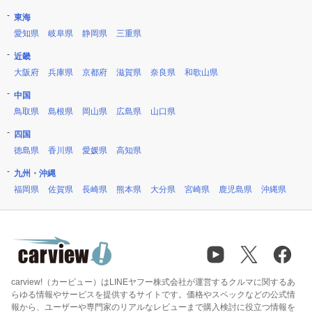
東海
愛知県
岐阜県
静岡県
三重県
近畿
大阪府
兵庫県
京都府
滋賀県
奈良県
和歌山県
中国
鳥取県
島根県
岡山県
広島県
山口県
四国
徳島県
香川県
愛媛県
高知県
九州・沖縄
福岡県
佐賀県
長崎県
熊本県
大分県
宮崎県
鹿児島県
沖縄県
carview!（カービュー）はLINEヤフー株式会社が運営するクルマに関するあ
らゆる情報やサービスを提供するサイトです。価格やスペックなどの公式情
報から、ユーザーや専門家のリアルなレビューまで購入検討に役立つ情報を