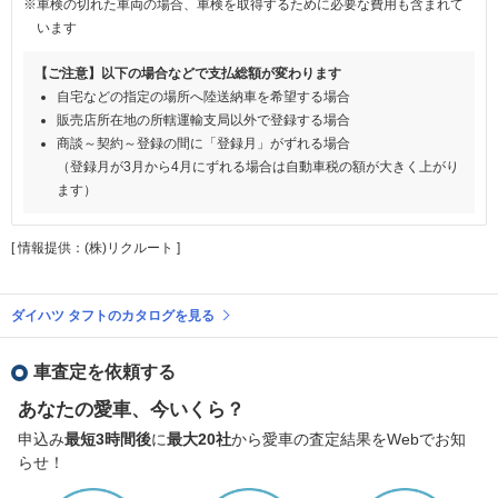
※車検の切れた車両の場合、車検を取得するために必要な費用も含まれて
います
【ご注意】以下の場合などで支払総額が変わります
自宅などの指定の場所へ陸送納車を希望する場合
販売店所在地の所轄運輸支局以外で登録する場合
商談～契約～登録の間に「登録月」がずれる場合
（登録月が3月から4月にずれる場合は自動車税の額が大きく上がり
ます）
[ 情報提供：(株)リクルート ]
ダイハツ タフトのカタログを見る
車査定を依頼する
あなたの愛車、今いくら？
申込み
最短3時間後
に
最大20社
から愛車の査定結果をWebでお知
らせ！