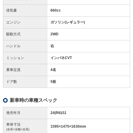
排気量
660cc
エンジン
ガソリン(レギュラー)
駆動方式
2WD
ハンドル
右
ミッション
インパネCVT
乗車定員
4名
ドア数
5枚
新車時の車種スペック
発売年月
24(R6)/11
車体寸法
3395
×
1475
×
1630
mm
(全長×全幅×全高)