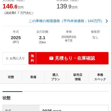
146
139
.6
.9
万円
万円
（諸経費6 .7 万円含む）
この車種の相場価格（平均本体価格：144万円）
年式
走行距離
車検
修復歴
2025
2.1
2028(R10)
なし
年7月
(R7)
万km
無
見積もり・在庫確認
料
購入
販売店
車種
状態
装備
プラン
情報
スペック
状態
2025
年式