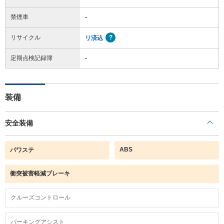
禁煙車
-
リサイクル
リ済込
定期点検記録簿
-
装備
安全装備
ABS
パワステ
衝突被害軽減ブレーキ
クルーズコントロール
パーキングアシスト