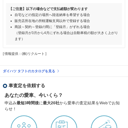
【ご注意】以下の場合などで支払総額が変わります
自宅などの指定の場所へ陸送納車を希望する場合
販売店所在地の所轄運輸支局以外で登録する場合
商談～契約～登録の間に「登録月」がずれる場合
（登録月が3月から4月にずれる場合は自動車税の額が大きく上がり
ます）
[ 情報提供：(株)リクルート ]
ダイハツ タフトのカタログを見る
車査定を依頼する
あなたの愛車、今いくら？
申込み
最短3時間後
に
最大20社
から愛車の査定結果をWebでお知
らせ！