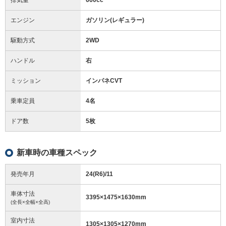
エンジン
ガソリン(レギュラー)
駆動方式
2WD
ハンドル
右
ミッション
インパネCVT
乗車定員
4名
ドア数
5枚
新車時の車種スペック
発売年月
24(R6)/11
車体寸法
3395
×
1475
×
1630
mm
(全長×全幅×全高)
室内寸法
1305
×
1305
×
1270
mm