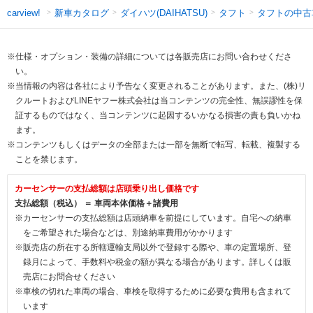
新車カタログ
ダイハツ(DAIHATSU)
タフト
タフトの中古
carview!
※仕様・オプション・装備の詳細については各販売店にお問い合わせくださ
い。
※当情報の内容は各社により予告なく変更されることがあります。また、(株)リ
クルートおよびLINEヤフー株式会社は当コンテンツの完全性、無誤謬性を保
証するものではなく、当コンテンツに起因するいかなる損害の責も負いかね
ます。
※コンテンツもしくはデータの全部または一部を無断で転写、転載、複製する
ことを禁じます。
カーセンサーの支払総額は店頭乗り出し価格です
支払総額（税込） ＝ 車両本体価格＋諸費用
※カーセンサーの支払総額は店頭納車を前提にしています。自宅への納車
をご希望された場合などは、別途納車費用がかかります
※販売店の所在する所轄運輸支局以外で登録する際や、車の定置場所、登
録月によって、手数料や税金の額が異なる場合があります。詳しくは販
売店にお問合せください
※車検の切れた車両の場合、車検を取得するために必要な費用も含まれて
います