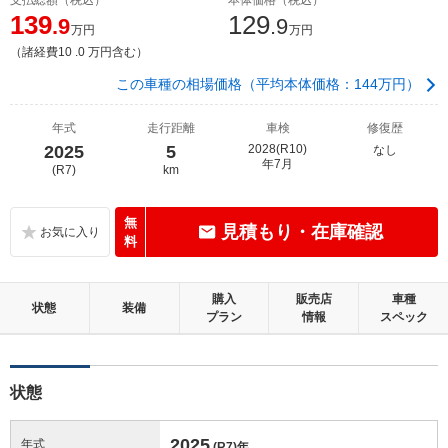
139
129
.9
.9
万円
万円
（諸経費10 .0 万円含む）
この車種の相場価格（平均本体価格：144万円）
年式
走行距離
車検
修復歴
2025
5
2028(R10)
なし
年7月
(R7)
km
無
見積もり・在庫確認
料
購入
販売店
車種
状態
装備
プラン
情報
スペック
状態
2025
年式
(R7)
年