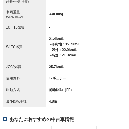
(全長×全幅×全高)
車両重量
-/-/830
kg
(AT×MT×CVT)
10・15燃費
-
21.4km/L
└市街地：19.7km/L
WLTC燃費
└郊外：22.9km/L
└高速：21.3km/L
JC08燃費
25.7km/L
使用燃料
レギュラー
駆動方式
前輪駆動（FF）
最小回転半径
4.8
m
あなたにおすすめの中古車情報