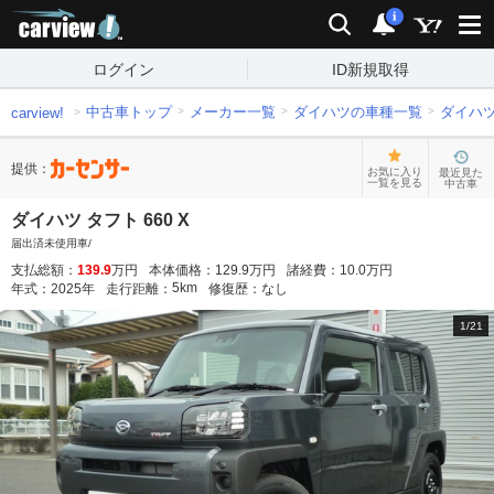
carview!
検索
通知
i
ログイン
ID新規取得
中古車トップ
メーカー一覧
ダイハツの車種一覧
ダイハ
carview!
提供：
お気に入り
最近見た
一覧を見る
中古車
ダイハツ タフト 660 X
届出済未使用車/
支払総額：
139.9
万円
本体価格：
129.9
万円
諸経費：
10.0
万円
5
km
年式：
2025
年
走行距離：
修復歴：
なし
1
/
21