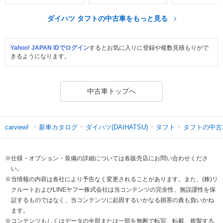
ダイハツ タフトの中古車をもっと見る
Yahoo! JAPAN IDでログイン
するとお気に入りに登録や複数見積もりがで
きるようになります。
中古車トップへ
新車カタログ
ダイハツ(DAIHATSU)
タフト
タフトの中古
carview!
※仕様・オプション・装備の詳細については各販売店にお問い合わせくださ
い。
※当情報の内容は各社により予告なく変更されることがあります。また、(株)リ
クルートおよびLINEヤフー株式会社は当コンテンツの完全性、無誤謬性を保
証するものではなく、当コンテンツに起因するいかなる損害の責も負いかね
ます。
※コンテンツもしくはデータの全部または一部を無断で転写、転載、複製する