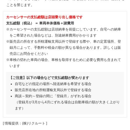
ことを禁じます。
カーセンサーの支払総額は店頭乗り出し価格です
支払総額（税込） ＝ 車両本体価格＋諸費用
※カーセンサーの支払総額は店頭納車を前提にしています。自宅への納車
をご希望された場合などは、別途納車費用がかかります
※販売店の所在する所轄運輸支局以外で登録する際や、車の定置場所、登
録月によって、手数料や税金の額が異なる場合があります。詳しくは販
売店にお問合せください
※車検の切れた車両の場合、車検を取得するために必要な費用も含まれて
います
【ご注意】以下の場合などで支払総額が変わります
自宅などの指定の場所へ陸送納車を希望する場合
販売店所在地の所轄運輸支局以外で登録する場合
商談～契約～登録の間に「登録月」がずれる場合
（登録月が3月から4月にずれる場合は自動車税の額が大きく上がり
ます）
[ 情報提供：(株)リクルート ]