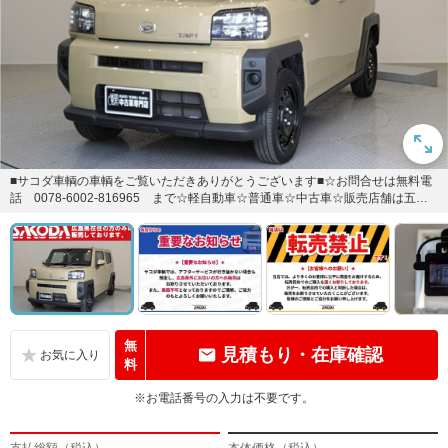
■サコダ車輌の車輌をご覧いただきありがとうございます■☆お問合せは無料電
話 0078-6002-816965 まで☆軽自動車☆普通車☆中古車☆販売店舗は五日
市店、東広島店...
無
見積もり・在庫確認
料
※お電話番号の入力は不要です。
支払総額（税込）
本体価格（税込）