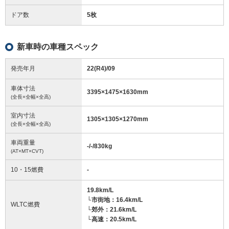
ドア数
5枚
新車時の車種スペック
発売年月
22(R4)/09
車体寸法
3395
×
1475
×
1630
mm
(全長×全幅×全高)
室内寸法
1305
×
1305
×
1270
mm
(全長×全幅×全高)
車両重量
-/-/830
kg
(AT×MT×CVT)
10・15燃費
-
19.8km/L
└市街地：16.4km/L
WLTC燃費
└郊外：21.6km/L
└高速：20.5km/L