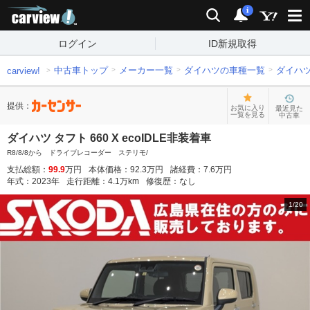
carview!
検索
通知
i
ログイン
ID新規取得
中古車トップ
メーカー一覧
ダイハツの車種一覧
ダイハ
carview!
提供：
お気に入り
最近見た
一覧を見る
中古車
ダイハツ タフト 660 X ecoIDLE非装着車
R8/8/8から ドライブレコーダー ステリモ/
支払総額：
99.9
万円
本体価格：
92.3
万円
諸経費：
7.6
万円
年式：
2023
年
走行距離：
4.1
万km
修復歴：
なし
1
/
20