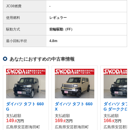
JC08燃費
-
使用燃料
レギュラー
駆動方式
前輪駆動（FF）
最小回転半径
4.8
m
あなたにおすすめの中古車情報
ダイハツ タフト 660
ダイハツ タフト 660
ダイハツ タフト
G
X
G ダーククロ
チャー
支払総額
支払総額
支払総額
149
169
166
.9
万円
.9
万円
.9
万円
広島県安芸郡海田町
広島県安芸郡海田町
広島県安芸郡海