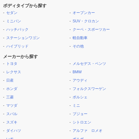
ボディタイプから探す
セダン
オープンカー
ミニバン
SUV・クロカン
ハッチバック
クーペ・スポーツカー
ステーションワゴン
軽自動車
ハイブリッド
その他
メーカーから探す
トヨタ
メルセデス・ベンツ
レクサス
BMW
日産
アウディ
ホンダ
フォルクスワーゲン
三菱
ポルシェ
マツダ
ミニ
スバル
プジョー
スズキ
シトロエン
ダイハツ
アルファ ロメオ