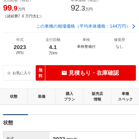
99
92
.9
.3
万円
万円
（諸経費7 .6 万円含む）
この車種の相場価格（平均本体価格：144万円）
年式
走行距離
車検
修復歴
2023
4.1
車検整備付
なし
(R5)
万km
無
見積もり・在庫確認
料
購入
販売店
車種
状態
装備
プラン
情報
スペック
状態
2023
年式