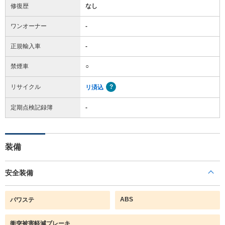
修復歴
なし
ワンオーナー
-
正規輸入車
-
禁煙車
○
リサイクル
リ済込
定期点検記録簿
-
装備
安全装備
ABS
パワステ
衝突被害軽減ブレーキ