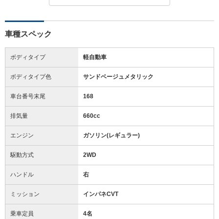
車種スペック
ボディタイプ
軽自動車
ボディタイプ色
サンドベージュメタリック
車台番号末尾
168
排気量
660cc
エンジン
ガソリン(レギュラー)
駆動方式
2WD
ハンドル
右
ミッション
インパネCVT
乗車定員
4名