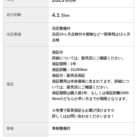
(R5)
年
4.1
走行距離
万km
法定整備付
法定整備
法定24ヶ月点検付※貨物など一部車両は12ヶ月
点検
保証付
詳細については、販売店にご確認ください。
保証期間：1年
保証距離：10,000km
保証付：販売店保証
保証費用は本体価格に含まれてます。詳細につ
保証
いては、販売店にご確認ください。
保証期限は購入後1年、もしくは保証距離1000
0kmのどちらか早い方までが期限となります。
☆有償で延長保証もお選び頂けます☆
詳しくはお問い合わせくださいませ！
車検
車検整備付