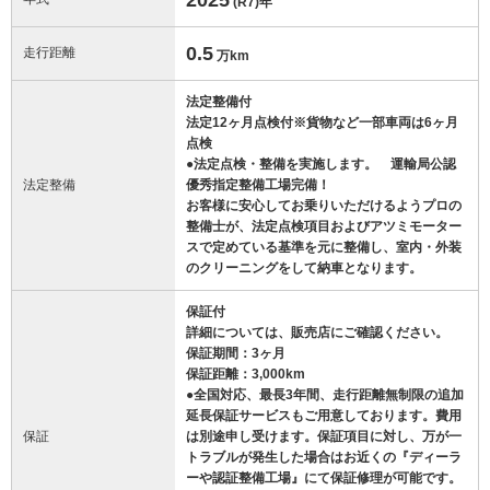
(R7)
年
0.5
走行距離
万km
法定整備付
法定12ヶ月点検付※貨物など一部車両は6ヶ月
点検
●法定点検・整備を実施します。 運輸局公認
法定整備
優秀指定整備工場完備！
お客様に安心してお乗りいただけるようプロの
整備士が、法定点検項目およびアツミモーター
スで定めている基準を元に整備し、室内・外装
のクリーニングをして納車となります。
保証付
詳細については、販売店にご確認ください。
保証期間：3ヶ月
保証距離：3,000km
●全国対応、最長3年間、走行距離無制限の追加
延長保証サービスもご用意しております。費用
保証
は別途申し受けます。保証項目に対し、万が一
トラブルが発生した場合はお近くの『ディーラ
ーや認証整備工場』にて保証修理が可能です。