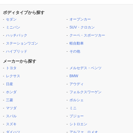
ボディタイプから探す
セダン
オープンカー
ミニバン
SUV・クロカン
ハッチバック
クーペ・スポーツカー
ステーションワゴン
軽自動車
ハイブリッド
その他
メーカーから探す
トヨタ
メルセデス・ベンツ
レクサス
BMW
日産
アウディ
ホンダ
フォルクスワーゲン
三菱
ポルシェ
マツダ
ミニ
スバル
プジョー
スズキ
シトロエン
ダイハツ
アルファ ロメオ