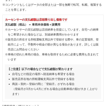
※コンテンツもしくはデータの全部または一部を無断で転写、転載、複製する
ことを禁じます。
カーセンサーの支払総額は店頭乗り出し価格です
支払総額（税込） ＝ 車両本体価格＋諸費用
※カーセンサーの支払総額は店頭納車を前提にしています。自宅への納車
をご希望された場合などは、別途納車費用がかかります
※販売店の所在する所轄運輸支局以外で登録する際や、車の定置場所、登
録月によって、手数料や税金の額が異なる場合があります。詳しくは販
売店にお問合せください
※車検の切れた車両の場合、車検を取得するために必要な費用も含まれて
います
【ご注意】以下の場合などで支払総額が変わります
自宅などの指定の場所へ陸送納車を希望する場合
販売店所在地の所轄運輸支局以外で登録する場合
商談～契約～登録の間に「登録月」がずれる場合
（登録月が3月から4月にずれる場合は自動車税の額が大きく上がり
ます）