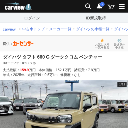
carview!
検索
通知
i
ログイン
ID新規取得
中古車トップ
メーカー一覧
ダイハツの車種一覧
ダイハ
carview!
提供：
お気に入り
最近見た
一覧を見る
中古車
ダイハツ タフト 660 G ダーククロム ベンチャー
Dオーディオ・Bカメラ付/
支払総額：
159.9
万円
本体価格：
152.1
万円
諸経費：
7.8
万円
年式：
2025
年
走行距離：
0.5
万km
修復歴：
なし
1
/
22