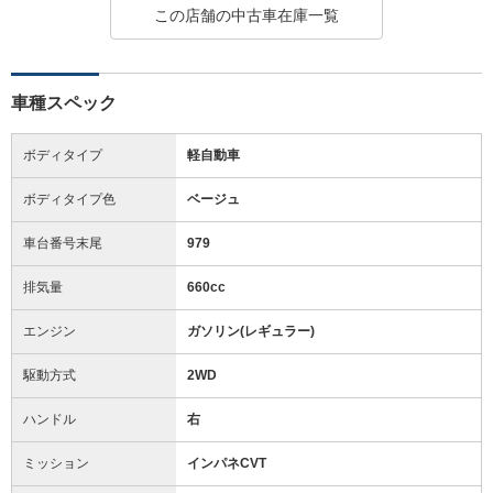
この店舗の中古車在庫一覧
車種スペック
ボディタイプ
軽自動車
ボディタイプ色
ベージュ
車台番号末尾
979
排気量
660cc
エンジン
ガソリン(レギュラー)
駆動方式
2WD
ハンドル
右
ミッション
インパネCVT