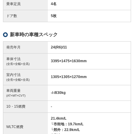
乗車定員
4名
ドア数
5枚
新車時の車種スペック
発売年月
24(R6)/11
車体寸法
3395
×
1475
×
1630
mm
(全長×全幅×全高)
室内寸法
1305
×
1305
×
1270
mm
(全長×全幅×全高)
車両重量
-/-/830
kg
(AT×MT×CVT)
10・15燃費
-
21.4km/L
└市街地：19.7km/L
WLTC燃費
└郊外：22.9km/L