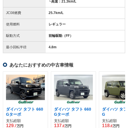
└高速：21.3km/L
JC08燃費
25.7km/L
使用燃料
レギュラー
駆動方式
前輪駆動（FF）
最小回転半径
4.8
m
あなたにおすすめの中古車情報
ダイハツ タフト 660
ダイハツ タフト 660
ダイハツ タフト
Gターボ
Gターボ
G
支払総額
支払総額
支払総額
129
137
118
.7
万円
.8
万円
.8
万円