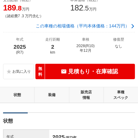
189
182
.8
.5
万円
万円
（諸経費7 .3 万円含む）
この車種の相場価格（平均本体価格：144万円）
年式
走行距離
車検
修復歴
2025
2
2028(R10)
なし
年12月
(R7)
km
無
見積もり・在庫確認
料
販売店
車種
状態
装備
情報
スペック
状態
2025
年式
(R7)
年