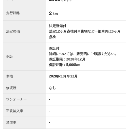
2
走行距離
km
法定整備付
法定整備
法定12ヶ月点検付※貨物など一部車両は6ヶ月
点検
保証付
詳細については、販売店にご確認ください。
保証
保証期限：2028年12月
保証距離：5,000km
車検
2028(R10) 年12月
修復歴
なし
ワンオーナー
-
正規輸入車
-
禁煙車
-