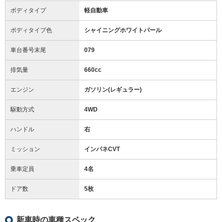
ボディタイプ
軽自動車
ボディタイプ色
シャイニングホワイトパール
車台番号末尾
079
排気量
660cc
エンジン
ガソリン(レギュラー)
駆動方式
4WD
ハンドル
右
ミッション
インパネCVT
乗車定員
4名
ドア数
5枚
新車時の車種スペック