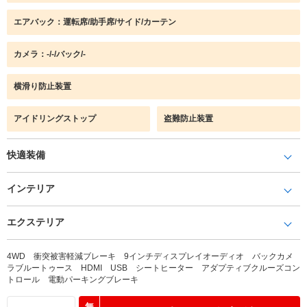
エアバック：運転席/助手席/サイド/カーテン
カメラ：-/-/バック/-
横滑り防止装置
アイドリングストップ
盗難防止装置
快適装備
インテリア
エクステリア
4WD 衝突被害軽減ブレーキ 9インチディスプレイオーディオ バックカメ
ラブルートゥース HDMI USB シートヒーター アダプティブクルーズコン
トロール 電動パーキングブレーキ
無