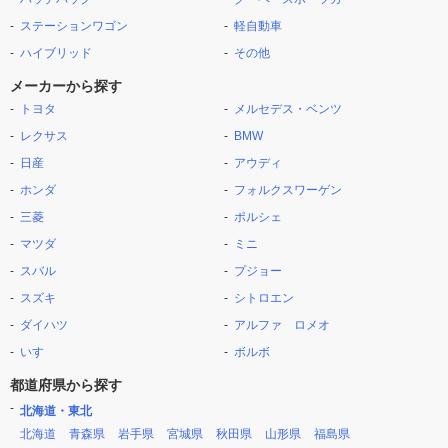
ステーションワゴン
軽自動車
ハイブリッド
その他
メーカーから探す
トヨタ
メルセデス・ベンツ
レクサス
BMW
日産
アウディ
ホンダ
フォルクスワーゲン
三菱
ポルシェ
マツダ
ミニ
スバル
プジョー
スズキ
シトロエン
ダイハツ
アルファ ロメオ
いすゞ
ボルボ
都道府県から探す
北海道・東北
北海道
青森県
岩手県
宮城県
秋田県
山形県
福島県