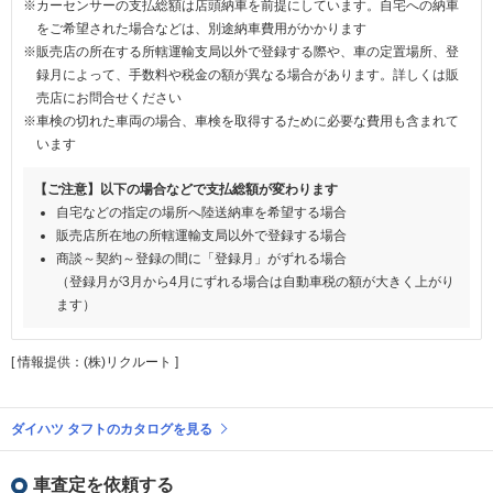
※カーセンサーの支払総額は店頭納車を前提にしています。自宅への納車
をご希望された場合などは、別途納車費用がかかります
※販売店の所在する所轄運輸支局以外で登録する際や、車の定置場所、登
録月によって、手数料や税金の額が異なる場合があります。詳しくは販
売店にお問合せください
※車検の切れた車両の場合、車検を取得するために必要な費用も含まれて
います
【ご注意】以下の場合などで支払総額が変わります
自宅などの指定の場所へ陸送納車を希望する場合
販売店所在地の所轄運輸支局以外で登録する場合
商談～契約～登録の間に「登録月」がずれる場合
（登録月が3月から4月にずれる場合は自動車税の額が大きく上がり
ます）
[ 情報提供：(株)リクルート ]
ダイハツ タフトのカタログを見る
車査定を依頼する