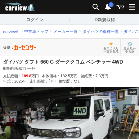
carview!
検索
通知
i
ログイン
ID新規取得
中古車トップ
メーカー一覧
ダイハツの車種一覧
ダイハ
carview!
提供：
お気に入り
最近見た
一覧を見る
中古車
ダイハツ タフト 660 G ダーククロム ベンチャー 4WD
衝突被害軽減ブレーキ/
支払総額：
189.8
万円
本体価格：
182.5
万円
諸経費：
7.3
万円
2
km
年式：
2025
年
走行距離：
修復歴：
なし
1
/
20