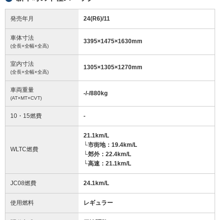
発売年月
24(R6)/11
車体寸法
3395
×
1475
×
1630
mm
(全長×全幅×全高)
室内寸法
1305
×
1305
×
1270
mm
(全長×全幅×全高)
車両重量
-/-/880
kg
(AT×MT×CVT)
10・15燃費
-
21.1km/L
└市街地：19.4km/L
WLTC燃費
└郊外：22.4km/L
└高速：21.1km/L
JC08燃費
24.1km/L
使用燃料
レギュラー