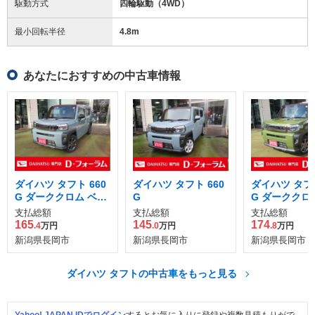
駆動方式
四輪駆動（4WD）
最小回転半径
4.8
m
あなたにおすすめの中古車情報
ダイハツ タフト 660
ダイハツ タフト 660
ダイハツ タフト
G ダーククロム ベン
G
G ダーククロ
チャー
チャー 4WD
支払総額
支払総額
支払総額
165
145
174
.4
万円
.0
万円
.8
万円
新潟県長岡市
新潟県長岡市
新潟県長岡市
ダイハツ タフトの中古車をもっと見る
Yahoo! JAPAN IDでログイン
するとお気に入りに登録や複数見積もりがで