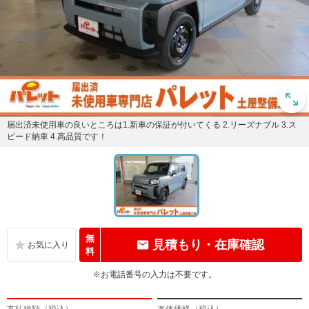
届出済未使用車の良いところは1.新車の保証が付いてくる 2.リーズナブル 3.ス
ピード納車 4.高品質です！
無
見積もり・在庫確認
料
※お電話番号の入力は不要です。
支払総額（税込）
本体価格（税込）