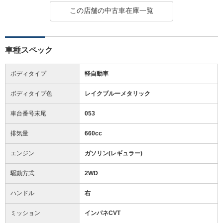
この店舗の中古車在庫一覧
車種スペック
ボディタイプ
軽自動車
ボディタイプ色
レイクブルーメタリック
車台番号末尾
053
排気量
660cc
エンジン
ガソリン(レギュラー)
駆動方式
2WD
ハンドル
右
ミッション
インパネCVT