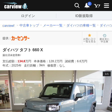
carview!
検索
通知
i
ログイン
ID新規取得
中古車トップ
メーカー一覧
ダイハツの車種一覧
ダイハ
carview!
提供：
お気に入り
最近見た
一覧を見る
中古車
ダイハツ タフト 660 X
届出済未使用車/
支払総額：
134.8
万円
本体価格：
128.2
万円
諸経費：
6.6
万円
3
km
年式：
2025
年
走行距離：
修復歴：
なし
1
/
1