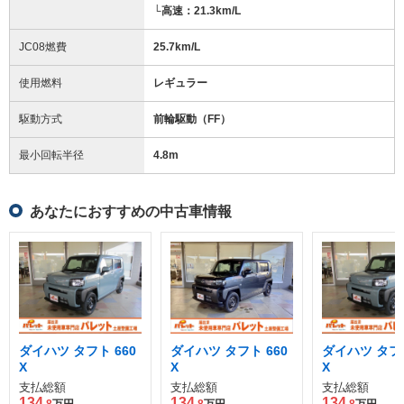
└高速：21.3km/L
JC08燃費
25.7km/L
使用燃料
レギュラー
駆動方式
前輪駆動（FF）
最小回転半径
4.8
m
あなたにおすすめの中古車情報
ダイハツ タフト 660
ダイハツ タフト 660
ダイハツ タフト
X
X
X
支払総額
支払総額
支払総額
134
134
134
.8
万円
.8
万円
.8
万円