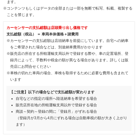
ます。
※コンテンツもしくはデータの全部または一部を無断で転写、転載、複製する
ことを禁じます。
カーセンサーの支払総額は店頭乗り出し価格です
支払総額（税込） ＝ 車両本体価格＋諸費用
※カーセンサーの支払総額は店頭納車を前提にしています。自宅への納車
をご希望された場合などは、別途納車費用がかかります
※販売店の所在する所轄運輸支局以外で登録する際や、車の定置場所、登
録月によって、手数料や税金の額が異なる場合があります。詳しくは販
売店にお問合せください
※車検の切れた車両の場合、車検を取得するために必要な費用も含まれて
います
【ご注意】以下の場合などで支払総額が変わります
自宅などの指定の場所へ陸送納車を希望する場合
販売店所在地の所轄運輸支局以外で登録する場合
商談～契約～登録の間に「登録月」がずれる場合
（登録月が3月から4月にずれる場合は自動車税の額が大きく上がり
ます）