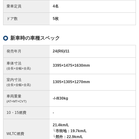
乗車定員
4名
ドア数
5枚
新車時の車種スペック
発売年月
24(R6)/11
車体寸法
3395
×
1475
×
1630
mm
(全長×全幅×全高)
室内寸法
1305
×
1305
×
1270
mm
(全長×全幅×全高)
車両重量
-/-/830
kg
(AT×MT×CVT)
10・15燃費
-
21.4km/L
└市街地：19.7km/L
WLTC燃費
└郊外：22.9km/L