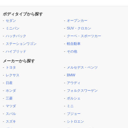
ボディタイプから探す
セダン
オープンカー
ミニバン
SUV・クロカン
ハッチバック
クーペ・スポーツカー
ステーションワゴン
軽自動車
ハイブリッド
その他
メーカーから探す
トヨタ
メルセデス・ベンツ
レクサス
BMW
日産
アウディ
ホンダ
フォルクスワーゲン
三菱
ポルシェ
マツダ
ミニ
スバル
プジョー
スズキ
シトロエン