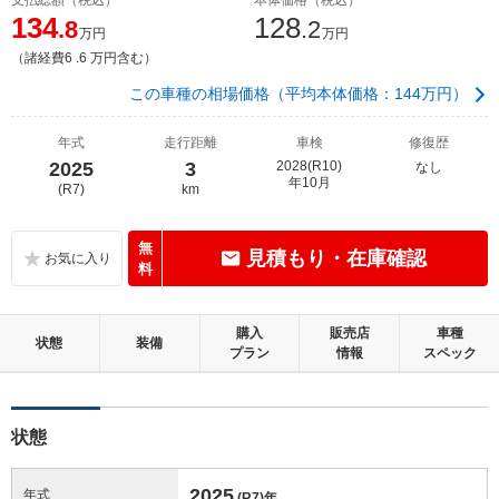
134
128
.8
.2
万円
万円
（諸経費6 .6 万円含む）
この車種の相場価格（平均本体価格：144万円）
年式
走行距離
車検
修復歴
2025
3
2028(R10)
なし
年10月
(R7)
km
無
見積もり・在庫確認
料
購入
販売店
車種
状態
装備
プラン
情報
スペック
状態
2025
年式
(R7)
年