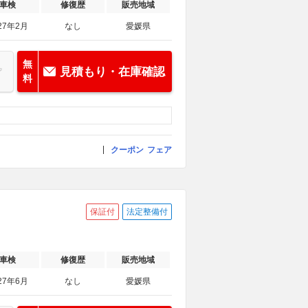
車検
修復歴
販売地域
27年2月
なし
愛媛県
無
見積もり・在庫確認
料
クーポン
フェア
保証付
法定整備付
車検
修復歴
販売地域
27年6月
なし
愛媛県