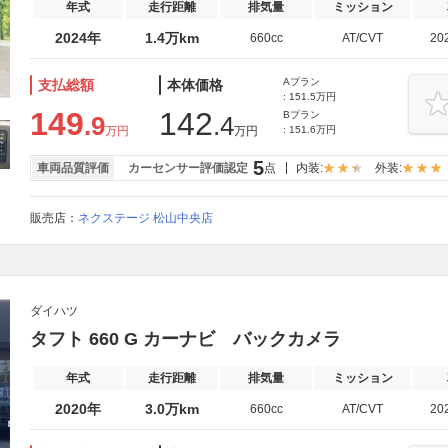
年式
走行距離
排気量
ミッション
2024年
1.4万km
660cc
AT/CVT
20
Aプラン
支払総額
本体価格
: 151.5万円
149
142
Bプラン
.9
.4
万円
万円
: 151.6万円
5
車両品質評価
カーセンサー評価認定
点
内装:
外装:
販売店：
ネクステージ 松山中央店
ダイハツ
タフト 660 G カーナビ バックカメラ
年式
走行距離
排気量
ミッション
2020年
3.0万km
660cc
AT/CVT
20