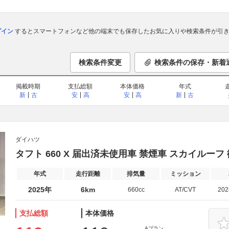
ログイン
するとスマートフォンなど他の端末でも保存したお気に入りや検索条件が引き
検索条件変更
検索条件の保存・新着
掲載時期
支払総額
本体価格
年式
新
古
安
高
安
高
新
古
ダイハツ
タフト 660 X 届出済未使用車 禁煙車 スカイルーフ
年式
走行距離
排気量
ミッション
2025年
6km
660cc
AT/CVT
20
支払総額
本体価格
Aプラン