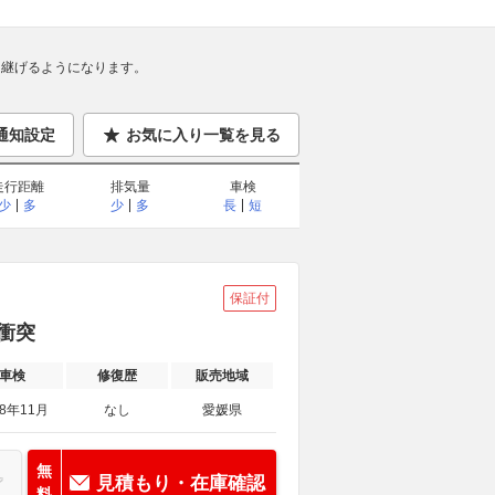
継げるようになります。
通知設定
お気に入り一覧を見る
走行距離
排気量
車検
少
多
少
多
長
短
保証付
 衝突
車検
修復歴
販売地域
28年11月
なし
愛媛県
無
見積もり・在庫確認
料