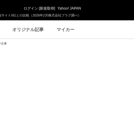
ログイン
[
新規取得
]
Yahoo! JAPAN
サイト5社との比較（2026年2月株式会社プラグ調べ）
オリジナル記事
マイカー
中古車