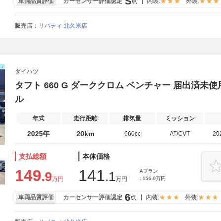
S
車両品質評価
カーセンサー評価認定
点
内装:
外装:
販売店：
リバティ 北久米店
ダイハツ
タフト 660 G ダーククロム ベンチャー 届出済未使
ル
年式
走行距離
排気量
ミッション
2025年
20km
660cc
AT/CVT
20
支払総額
本体価格
149
141
Aプラン
.9
.1
万円
万円
: 156.9万円
6
車両品質評価
カーセンサー評価認定
点
内装:
外装: