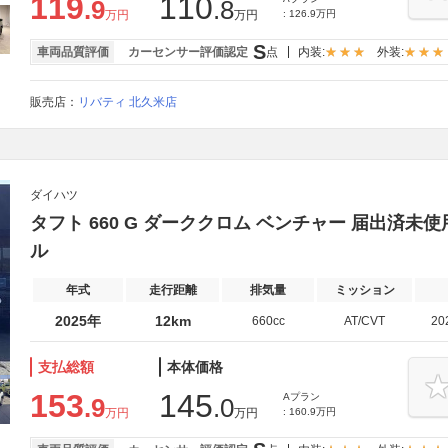
119
110
.9
.8
万円
万円
: 126.9万円
S
車両品質評価
カーセンサー評価認定
点
内装:
外装:
販売店：
リバティ 北久米店
ダイハツ
タフト 660 G ダーククロム ベンチャー 届出済未使
ル
年式
走行距離
排気量
ミッション
2025年
12km
660cc
AT/CVT
20
支払総額
本体価格
153
145
Aプラン
.9
.0
万円
万円
: 160.9万円