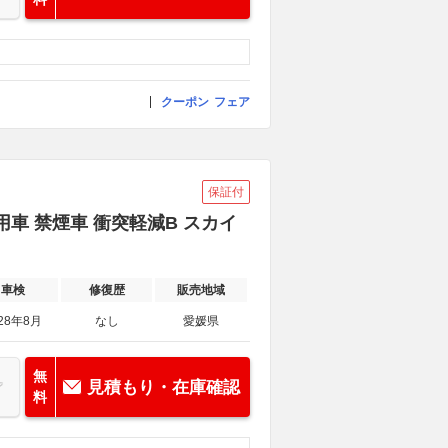
クーポン
フェア
保証付
用車 禁煙車 衝突軽減B スカイ
車検
修復歴
販売地域
28年8月
なし
愛媛県
無
見積もり・在庫確認
料