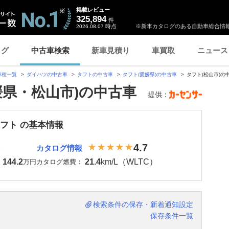
掲載レビュー
325,894
件
時点
※新車カタログのある自動車総合情報
2026.08.07
ログ
中古車検索
新車見積り
車買取
ニュース
車種一覧
ダイハツの中古車
タフトの中古車
タフト(愛媛県)の中古車
タフト(松山市)の
媛県・松山市)の中古車
提供：
タフト の基本情報
4.7
カタログ情報
144.2
21.4
km/L（WLTC）
：
万円
カタログ燃費：
検索条件の保存・新着通知設定
保存条件一覧