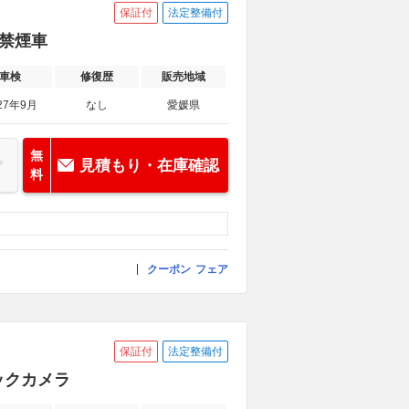
保証付
法定整備付
 禁煙車
車検
修復歴
販売地域
27年9月
なし
愛媛県
無
見積もり・在庫確認
料
クーポン
フェア
保証付
法定整備付
バックカメラ