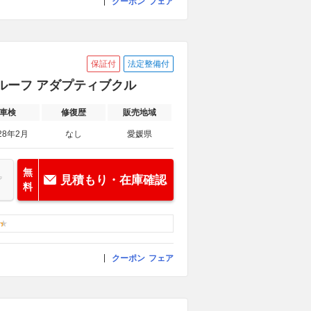
クーポン
フェア
保証付
法定整備付
カイルーフ アダプティブクル
車検
修復歴
販売地域
28年2月
なし
愛媛県
無
見積もり・在庫確認
料
クーポン
フェア