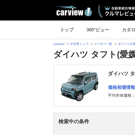
トップ
360°ビュー
カタ
carview!
中古車トップ
メーカー一覧
ダイハツの
ダイハツ タフト(愛
ダイハツ 
価格相場情報
平均本体価格
検索中の条件