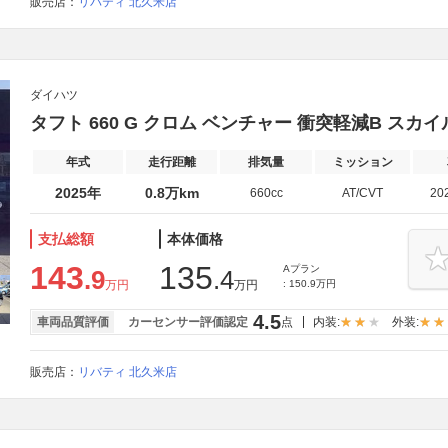
販売店：
リバティ 北久米店
ダイハツ
タフト 660 G クロム ベンチャー 衝突軽減B ス
年式
走行距離
排気量
ミッション
2025年
0.8万km
660cc
AT/CVT
20
支払総額
本体価格
143
135
Aプラン
.9
.4
万円
万円
: 150.9万円
4.5
車両品質評価
カーセンサー評価認定
点
内装:
外装:
販売店：
リバティ 北久米店