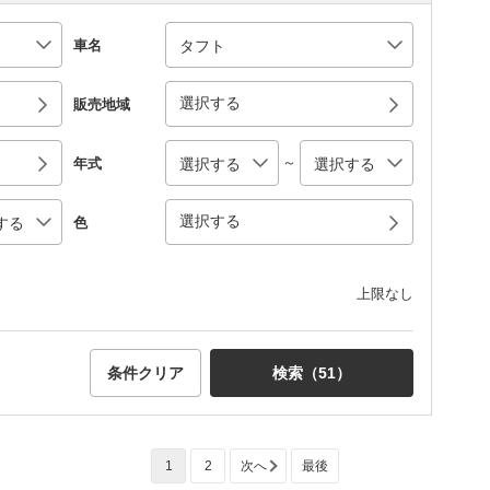
車名
選択する
販売地域
～
年式
選択する
色
上限なし
条件クリア
検索（
51
）
1
2
次へ
最後