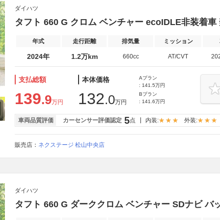
ダイハツ
タフト 660 G クロム ベンチャー ecoIDLE非装着車
年式
走行距離
排気量
ミッション
2024年
1.2万km
660cc
AT/CVT
20
Aプラン
支払総額
本体価格
: 141.5万円
139
132
Bプラン
.9
.0
万円
万円
: 141.6万円
5
車両品質評価
カーセンサー評価認定
点
内装:
外装:
販売店：
ネクステージ 松山中央店
ダイハツ
タフト 660 G ダーククロム ベンチャー SDナビ 