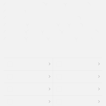
メーカー系販売店取り扱い車
修復歴無し
アルミホイール
寒冷地仕様車
過給機設定モデル（ターボ・スーパーチャージャーなど)
ETC
CDプレーヤー
カーナビゲーション
禁煙車
法定整備付き
保証付き
エアバッグ
ディスチャージドランプ
支払総顔あり
クーポンあり
車両品質評価書付
新着車両