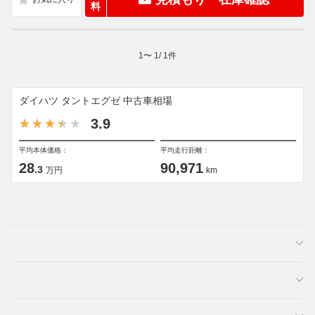
料
1
〜
1
/
1
件
ダイハツ タントエグゼ 中古車相場
3.9
平均本体価格：
平均走行距離：
28
90,971
.3
万円
km