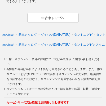
できるようになります。
中古車トップへ
新車カタログ
ダイハツ(DAIHATSU)
タントエグゼ
タント
carview!
新車カタログ
ダイハツ(DAIHATSU)
タントエグゼカスタム
carview!
仕様・オプション・装備の詳細については各販売店にお問い合わせくださ
い。
当情報の内容は各社により予告なく変更されることがあります。また、(株)
リクルートおよびLINEヤフー株式会社は当コンテンツの完全性、無誤謬性
を保証するものではなく、当コンテンツに起因するいかなる損害の責も負
いかねます。
コンテンツもしくはデータの全部または一部を無断で転写、転載、複製す
ることを禁じます。
カーセンサーの支払総額は店頭乗り出し価格です