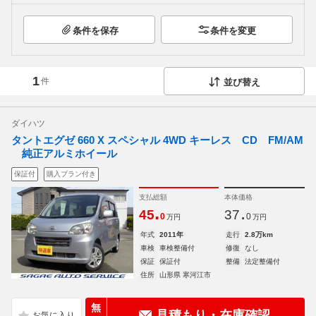
条件を保存
条件を変更
1
件
並び替え
ダイハツ
タントエグゼ 660 X スペシャル 4WD キーレス CD FM/AM
純正アルミホイール
保証付
購入プラン付き
支払総額
本体価格
.
.
45
37
0
0
万円
万円
年式
2011年
走行
2.8万km
車検
車検整備付
修復
なし
保証
保証付
整備
法定整備付
住所
山形県 寒河江市
無
見積もり・在庫確認