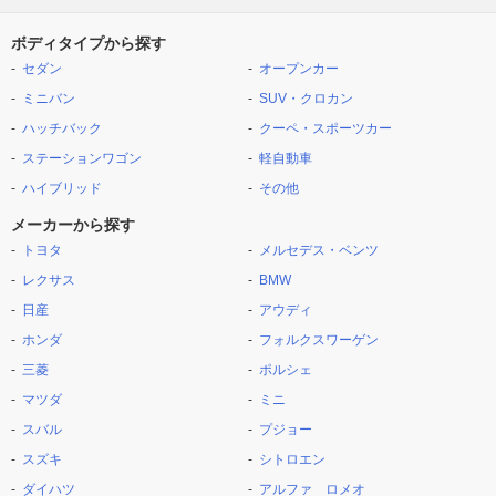
ボディタイプから探す
セダン
オープンカー
ミニバン
SUV・クロカン
ハッチバック
クーペ・スポーツカー
ステーションワゴン
軽自動車
ハイブリッド
その他
メーカーから探す
トヨタ
メルセデス・ベンツ
レクサス
BMW
日産
アウディ
ホンダ
フォルクスワーゲン
三菱
ポルシェ
マツダ
ミニ
スバル
プジョー
スズキ
シトロエン
ダイハツ
アルファ ロメオ