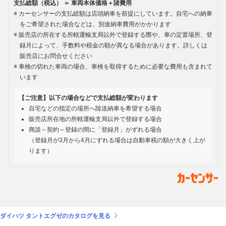
支払総額（税込） ＝ 車両本体価格＋諸費用
カーセンサーの支払総額は店頭納車を前提にしています。自宅への納車
をご希望された場合などは、別途納車費用がかかります
販売店の所在する所轄運輸支局以外で登録する際や、車の定置場所、登
録月によって、手数料や税金の額が異なる場合があります。詳しくは
販売店にお問合せください
車検の切れた車両の場合、車検を取得するために必要な費用も含まれて
います
【ご注意】以下の場合などで支払総額が変わります
自宅などの指定の場所へ陸送納車を希望する場合
販売店所在地の所轄運輸支局以外で登録する場合
商談～契約～登録の間に「登録月」がずれる場合
（登録月が3月から4月にずれる場合は自動車税の額が大きく上が
ります）
ダイハツ タントエグゼのカタログを見る