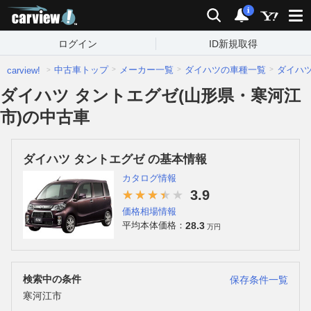
carview!
検索
通知
i
ログイン
ID新規取得
中古車トップ
メーカー一覧
ダイハツの車種一覧
ダイハ
carview!
ダイハツ タントエグゼ(山形県・寒河江
市)の中古車
ダイハツ タントエグゼ の基本情報
カタログ情報
3.9
価格相場情報
28.3
平均本体価格：
万円
検索中の条件
保存条件一覧
寒河江市