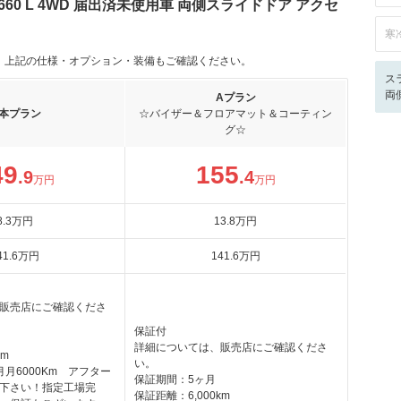
60 L 4WD 届出済未使用車 両側スライドドア アクセ
寒
。上記の仕様・オプション・装備もご確認ください。
ス
両
Aプラン
本プラン
☆バイザー＆フロアマット＆コーティン
グ☆
49
155
.9
.4
万円
万円
8
.3
万円
13
.8
万円
41
.6
万円
141
.6
万円
販売店にご確認くださ
保証付
詳細については、販売店にご確認くださ
km
い。
月6000Km アフター
保証期間：5ヶ月
下さい！指定工場完
保証距離：6,000km