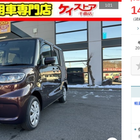
1
/
21
1
（諸
2
軽