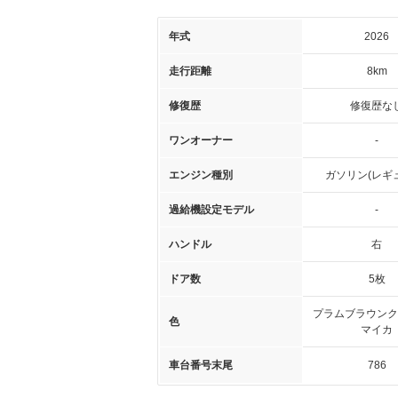
年式
2026
走行距離
8km
修復歴
修復歴な
ワンオーナー
-
エンジン種別
ガソリン(レギ
過給機設定モデル
-
ハンドル
右
ドア数
5枚
プラムブラウンク
色
マイカ
車台番号末尾
786