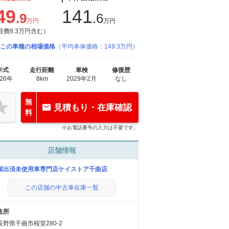
49
141
.9
.6
万円
万円
経費8.3万円含む）
この車種の相場価格
（平均本体価格：149.3万円）
年式
走行距離
車検
修復歴
026年
8km
2029年2月
なし
無
見積もり・在庫確認
料
※お電話番号の入力は不要です。
店舗情報
届出済未使用車専門店ケイストア千曲店
この店舗の中古車在庫一覧
住所
長野県千曲市桜堂280-2