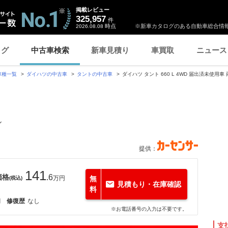
掲載レビュー
325,957
件
時点
※新車カタログのある自動車総合情報
2026.08.08
ログ
中古車検索
新車見積り
車買取
ニュース
車種一覧
ダイハツの中古車
タントの中古車
ダイハツ タント 660 L 4WD 届出済未使用
ル
提供：
141
価格
.6
万円
無
(税込)
見積もり・在庫確認
料
月
修復歴
なし
※お電話番号の入力は不要です。
支