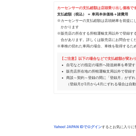
カーセンサーの支払総額は店頭乗り出し価格で
支払総額（税込） ＝ 車両本体価格＋諸費用
※カーセンサーの支払総額は店頭納車を前提に
かかります
※販売店の所在する所轄運輸支局以外で登録す
合があります。詳しくは販売店にお問合せく
※車検の切れた車両の場合、車検を取得するた
【ご注意】以下の場合などで支払総額が変わ
自宅などの指定の場所へ陸送納車を希望す
販売店所在地の所轄運輸支局以外で登録す
商談～契約～登録の間に「登録月」がずれ
（登録月が3月から4月にずれる場合は自
Yahoo! JAPAN IDでログイン
するとお気に入りに