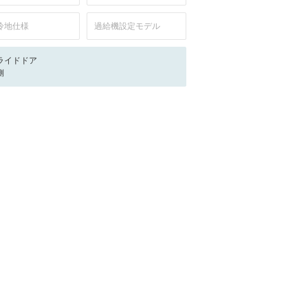
冷地仕様
過給機設定モデル
ライドドア
側