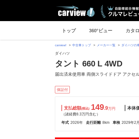
トップ
360°ビュー
カタ
carview!
中古車トップ
メーカー一覧
ダイハツの
ダイハツ
タント 660 L 4WD
届出済未使用車 両側スライドドア アクセ
保証付
149
支払総額
.9
本体
万円
(税込)
（諸経費8.3万円含む）
年式
2026年
走行距離
8km
車検
2029年2