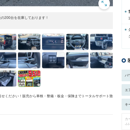
の200台を在庫しております！
パ
エ
任せください！販売から車検・整備・板金・保険までトータルサポート致
キ
カ
-/-/-