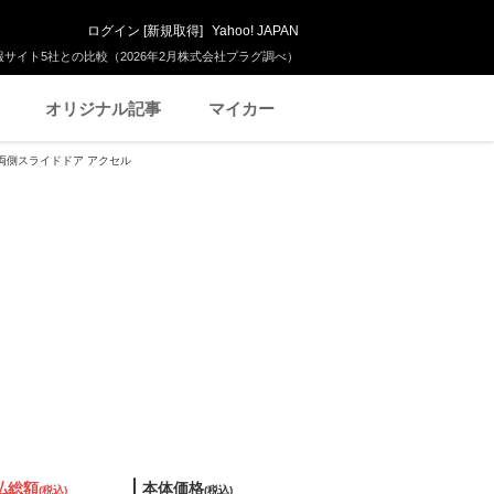
ログイン
[
新規取得
]
Yahoo! JAPAN
サイト5社との比較（2026年2月株式会社プラグ調べ）
オリジナル記事
マイカー
車 両側スライドドア アクセル
払総額
本体価格
(税込)
(税込)