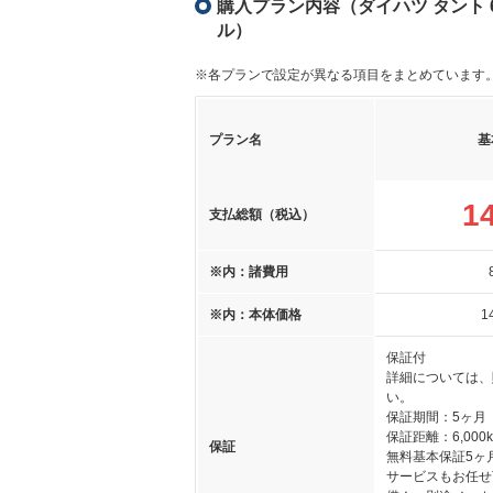
購入プラン内容（ダイハツ タント 6
ル）
※各プランで設定が異なる項目をまとめています
プラン名
基
1
支払総額（税込）
※内：諸費用
※内：本体価格
1
保証付
詳細については、
い。
保証期間：5ヶ月
保証距離：6,000
保証
無料基本保証5ヶ月
サービスもお任せ