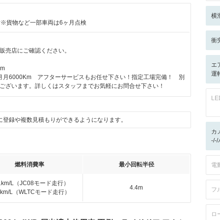
横
付※貨物など一部車両は6ヶ月点検
衝
販売店にご確認ください。
エ
km
運
月月6000Km アフターサービスもお任せ下さい！指定工場完備！ 別
ございます。詳しくはスタッフまでお気軽にお問合せ下さい！
L
に登録や複数見積もりができるようになります。
カ
-/
燃料消費率
最小回転半径
電
.1km/L（JC08モード走行）
4.4m
フ
.4km/L（WLTCモード走行）
ロ