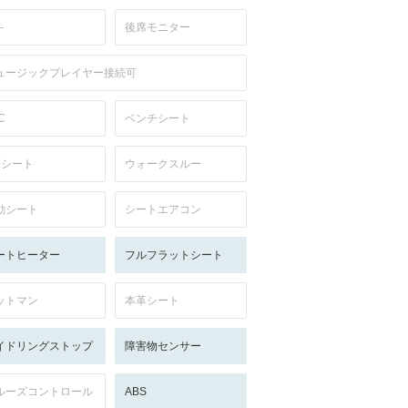
-
後席モニター
ュージックプレイヤー接続可
C
ベンチシート
列シート
ウォークスルー
動シート
シートエアコン
ートヒーター
フルフラットシート
ットマン
本革シート
イドリングストップ
障害物センサー
ルーズコントロール
ABS