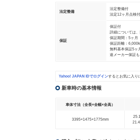
法定整備付
法定整備
法定12ヶ月点検
保証付
詳細については、
保証期間：5ヶ月
保証
保証距離：6,000
無料基本保証5ヶ
途メーカー保証も
Yahoo! JAPAN IDでログイン
するとお気に入り
新車時の基本情報
車体寸法（全長×全幅×全高）
25
3395×1475×1775mm
21