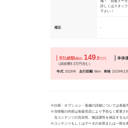
備！ 別途メーカ
詳しくはスタッフ
下さい！
補足
-
149
支払総額
.9
本体
万円
(税込)
（諸経費8.3万円含む）
年式
2026年
走行距離
8km
車検
2029年2
※仕様・オプション・装備の詳細については各販
※当情報の内容は各販売店により予告なく変更され
当コンテンツの完全性、無誤謬性を保証するも
※コンテンツもしくはデータの全部または一部を