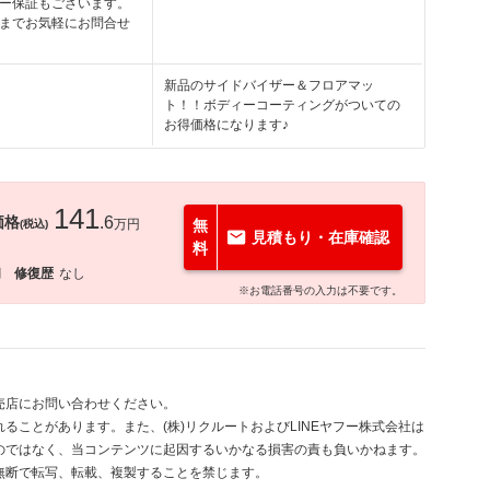
ー保証もございます。
までお気軽にお問合せ
新品のサイドバイザー＆フロアマッ
ト！！ボディーコーティングがついての
お得価格になります♪
141
価格
.6
万円
無
(税込)
見積もり・在庫確認
料
月
修復歴
なし
※お電話番号の入力は不要です。
売店にお問い合わせください。
ることがあります。また、(株)リクルートおよびLINEヤフー株式会社は
のではなく、当コンテンツに起因するいかなる損害の責も負いかねます。
無断で転写、転載、複製することを禁じます。