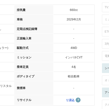
TV:
排気量
660cc
車検
2029年2月
ミ
し
定期点検記録簿
-
ET
正規輸入車
-
3
ュラー)
駆動方式
4WD
電
ミッション
インパネCVT
乗車定員
4名
シ
ボディタイプ
軽自動車
オ
リスタル
禁煙車
-
ア
リサイクル
リ済込
ク