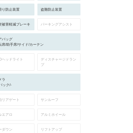
滑り防止装置
盗難防止装置
突被害軽減ブレーキ
パーキングアシスト
アバッグ
転席/助手席/サイド/カーテン
EDヘッドライト
ディスチャージドラン
プ
メラ
-/バック/-
動リアゲート
サンルーフ
ルエアロ
アルミホイール
ーダウン
リフトアップ