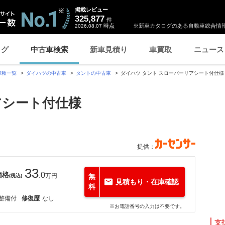
掲載レビュー
325,877
件
時点
※新車カタログのある自動車総合情報
2026.08.07
ログ
中古車検索
新車見積り
車買取
ニュース
車種一覧
ダイハツの中古車
タントの中古車
ダイハツ タント スローパーリアシート付仕様
アシート付仕様
提供：
33
価格
.0
万円
無
(税込)
見積もり・在庫確認
料
整備付
修復歴
なし
※お電話番号の入力は不要です。
支