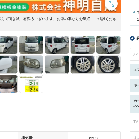
選んで頂き誠に有難うございます。お車の事ならお気軽にご相談くださ
パ
エ
キ
カ
-/
TV:
ミ
排気量
660cc