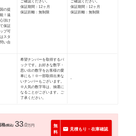
ご確認ください。
ご確認ください。
保証期間：12ヶ月
保証期間：12ヶ月
国の提
保証距離：無制限
保証距離：無制限
能！遠
心頂け
て保証
ップ可
はスタ
問い合
希望ナンバーを取得するパ
ックです。お好きな数字・
思い出の数字をお客様の愛
車にも！※一部取得出来な
-
いナンバーもございます。
※人気の数字等は、抽選に
なることがございます。ご
了承ください。
33
価格
.0
万円
無
(税込)
見積もり・在庫確認
料