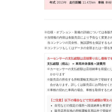
年式
2013年
走行距離
11.4万km
車検
車検
※仕様・オプション・装備の詳細については各販
※当情報の内容は各販売店により予告なく変更され
当コンテンツの完全性、無誤謬性を保証するも
※コンテンツもしくはデータの全部または一部を
カーセンサーの支払総額は店頭乗り出し価格で
支払総額（税込） ＝ 車両本体価格＋諸費用
※カーセンサーの支払総額は店頭納車を前提に
かかります
※販売店の所在する所轄運輸支局以外で登録す
合があります。詳しくは販売店にお問合せく
※車検の切れた車両の場合、車検を取得するた
【ご注意】以下の場合などで支払総額が変わ
自宅などの指定の場所へ陸送納車を希望す
販売店所在地の所轄運輸支局以外で登録す