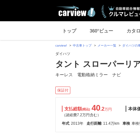
トップ
360°ビュー
カタ
carview!
中古車トップ
メーカー一覧
ダイハツの
ダイハツ
タント スローパーリ
キーレス 電動格納ミラー ナビ
保証付
40
支払総額
.2
本体
万円
(税込)
（諸経費7.2万円含む）
年式
2013年
走行距離
11.4万km
車検
車検