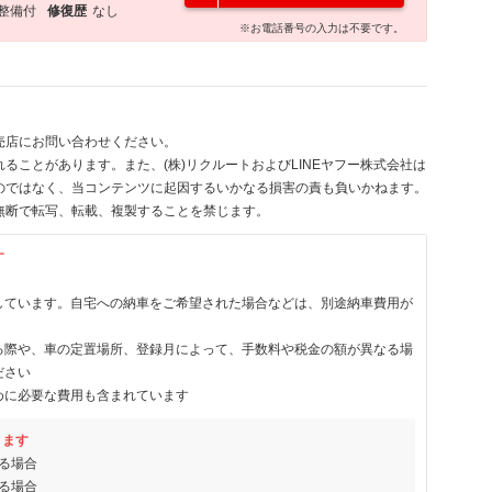
整備付
修復歴
なし
※お電話番号の入力は不要です。
売店にお問い合わせください。
ることがあります。また、(株)リクルートおよびLINEヤフー株式会社は
のではなく、当コンテンツに起因するいかなる損害の責も負いかねます。
無断で転写、転載、複製することを禁じます。
す
しています。自宅への納車をご希望された場合などは、別途納車費用が
る際や、車の定置場所、登録月によって、手数料や税金の額が異なる場
ださい
めに必要な費用も含まれています
ります
る場合
る場合