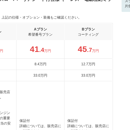
ス
片
。上記の仕様・オプション・装備もご確認ください。
Aプラン
Bプラン
ン
希望番号プラン
コーティング
41
45
.4
.7
円
万円
万円
8
.4
万円
12
.7
万円
33
.0
万円
33
.0
万円
販売店
。
月
ンジン
の重要
保証付
保証付
該当の安
詳細については、販売店に
詳細については、販売店に