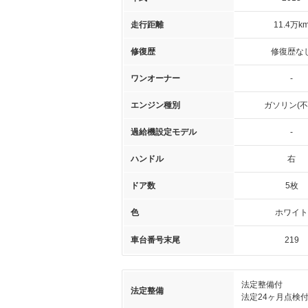
走行距離
11.4万k
修復歴
修復歴な
ワンオーナー
-
エンジン種別
ガソリン(不
過給機設定モデル
-
ハンドル
右
ドア数
5枚
色
ホワイト
車台番号末尾
219
法定整備付
法定整備
法定24ヶ月点検