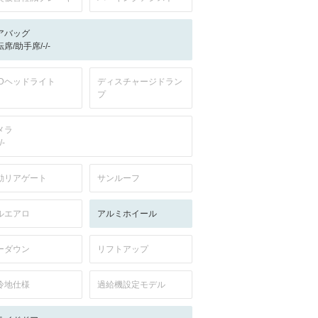
アバッグ
席/助手席/-/-
EDヘッドライト
ディスチャージドラン
プ
メラ
/-
動リアゲート
サンルーフ
ルエアロ
アルミホイール
ーダウン
リフトアップ
冷地仕様
過給機設定モデル