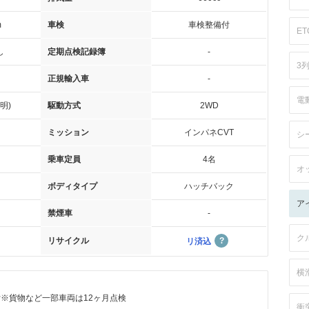
m
車検
車検整備付
ET
し
定期点検記録簿
-
3
正規輸入車
-
電
明)
駆動方式
2WD
ミッション
インパネCVT
シ
乗車定員
4名
オ
ボディタイプ
ハッチバック
ア
禁煙車
-
ク
リサイクル
リ済込
横
付※貨物など一部車両は12ヶ月点検
衝