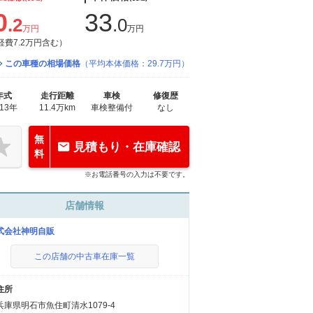
0
33
.2
.0
万円
万円
経費7.2万円含む）
この車種の相場価格
（平均本体価格：29.7万円）
年式
走行距離
車検
修復歴
013年
11.4万km
車検整備付
なし
無
見積もり・在庫確認
料
※お電話番号の入力は不要です。
店舗情報
式会社神明自販
この店舗の中古車在庫一覧
住所
兵庫県明石市魚住町清水1079-4