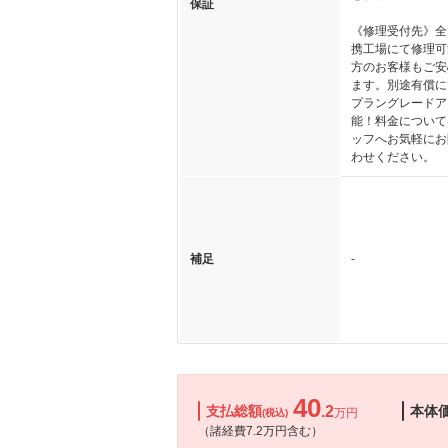
保証
《修理受付先》全
携工場にて修理可
方のお客様もご安
ます。別途有償に
プラングレードア
能！料金について
ッフへお気軽にお
わせください。
補足
-
40
支払総額
.2
本体
万円
(税込)
（諸経費7.2万円含む）