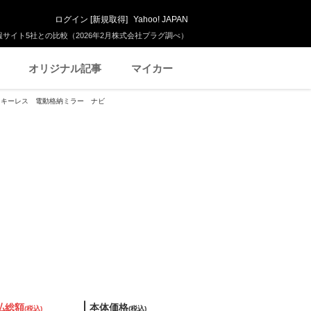
ログイン
[
新規取得
]
Yahoo! JAPAN
サイト5社との比較（2026年2月株式会社プラグ調べ）
オリジナル記事
マイカー
 キーレス 電動格納ミラー ナビ
払総額
本体価格
(税込)
(税込)