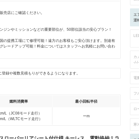
販売店にご確認ください。
エ
月
運転
ンジンやミッションなどの重要部位が、50部位該当の安心プラン！
L
国の提携工場にて修理可能！遠方のお客様もご安心頂けます。別途有
グレードアップ可能！料金についてはスタッフへお気軽にお問い合わ
カ
-/-/-
に登録や複数見積もりができるようになります。
電
フ
燃料消費率
最小回転半径
ロ
km/L（JC08モード走行）
ーm
km/L（WLTCモード走行）
寒
 スローパーリアシート付仕様 キーレス 電動格納ミラ