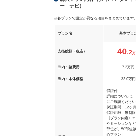
ー ナビ）
※各プランで設定が異なる項目をまとめています
プラン名
基本プラ
40
.2
支払総額（税込）
万
※内：諸費用
7
.2
万円
※内：本体価格
33
.0
万円
保証付
詳細については、
にご確認ください
保証期間：12ヶ
保証距離：無制限
《プラン内容》エ
やミッションなど
部位が、50部位
心プラン！