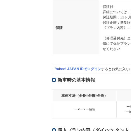
保証付
詳細については、
保証期間：12ヶ
保証距離：無制限
保証
《プラン内容》エ
《修理受付先》全
償にて保証プラン
せください。
Yahoo! JAPAN IDでログイン
するとお気に入り
新車時の基本情報
車体寸法（全長×全幅×全高）
ー
ー×ー×ーmm
ー
購入プラン内容（ダイハツ タント