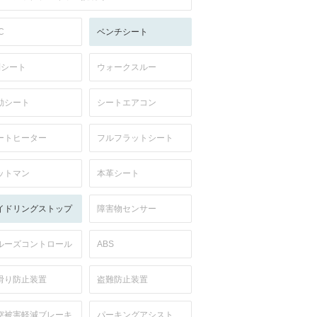
C
ベンチシート
列シート
ウォークスルー
動シート
シートエアコン
ートヒーター
フルフラットシート
ットマン
本革シート
イドリングストップ
障害物センサー
ルーズコントロール
ABS
滑り防止装置
盗難防止装置
突被害軽減ブレーキ
パーキングアシスト