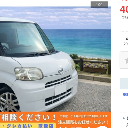
1
/
21
4
（諸
2
株