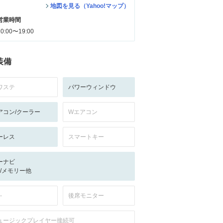
地図を見る（Yahoo!マップ）
営業時間
10:00〜19:00
装備
ワステ
パワーウィンドウ
アコン/クーラー
Wエアコン
ーレス
スマートキー
ーナビ
-/-/メモリー他
-
後席モニター
ュージックプレイヤー接続可