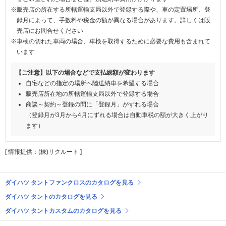
※販売店の所在する所轄運輸支局以外で登録する際や、車の定置場所、登
録月によって、手数料や税金の額が異なる場合があります。詳しくは販
売店にお問合せください
※車検の切れた車両の場合、車検を取得するために必要な費用も含まれて
います
【ご注意】以下の場合などで支払総額が変わります
自宅などの指定の場所へ陸送納車を希望する場合
販売店所在地の所轄運輸支局以外で登録する場合
商談～契約～登録の間に「登録月」がずれる場合
（登録月が3月から4月にずれる場合は自動車税の額が大きく上がり
ます）
[ 情報提供：(株)リクルート ]
ダイハツ タントファンクロスのカタログを見る
ダイハツ タントのカタログを見る
ダイハツ タントカスタムのカタログを見る