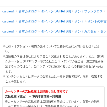
新車カタログ
ダイハツ(DAIHATSU)
タントファンクロス
carview!
新車カタログ
ダイハツ(DAIHATSU)
タント
タントの中古
carview!
新車カタログ
ダイハツ(DAIHATSU)
タントカスタム
タン
carview!
※仕様・オプション・装備の詳細については各販売店にお問い合わせくださ
い。
※当情報の内容は各社により予告なく変更されることがあります。また、(株)リ
クルートおよびLINEヤフー株式会社は当コンテンツの完全性、無誤謬性を保
証するものではなく、当コンテンツに起因するいかなる損害の責も負いかね
ます。
※コンテンツもしくはデータの全部または一部を無断で転写、転載、複製する
ことを禁じます。
カーセンサーの支払総額は店頭乗り出し価格です
支払総額（税込） ＝ 車両本体価格＋諸費用
※カーセンサーの支払総額は店頭納車を前提にしています。自宅への納車
をご希望された場合などは、別途納車費用がかかります