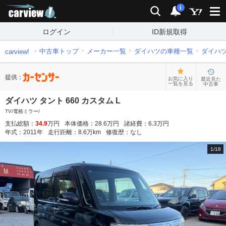
carview!
検索
通知
i
ログイン
ID新規取得
中古車トップ
メーカー一覧
ダイハツの車種一覧
ダイハ
carview!
提供：
お気に入り
最近見た
一覧を見る
中古車
ダイハツ タント 660 カスタム L
TV/電格ミラー/
支払総額：
34.9
万円
本体価格：
28.6
万円
諸経費：
6.3
万円
年式：
2011
年
走行距離：
8.6
万km
修復歴：
なし
1
/
18