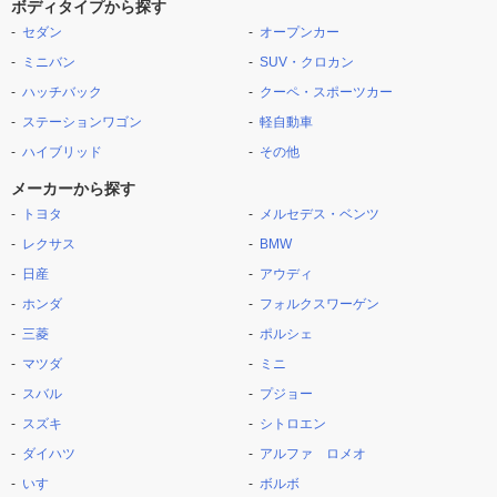
ボディタイプから探す
セダン
オープンカー
ミニバン
SUV・クロカン
ハッチバック
クーペ・スポーツカー
ステーションワゴン
軽自動車
ハイブリッド
その他
メーカーから探す
トヨタ
メルセデス・ベンツ
レクサス
BMW
日産
アウディ
ホンダ
フォルクスワーゲン
三菱
ポルシェ
マツダ
ミニ
スバル
プジョー
スズキ
シトロエン
ダイハツ
アルファ ロメオ
いすゞ
ボルボ