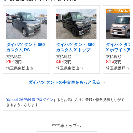
ダイハツ タント 660
ダイハツ タント 660
ダイハツ タント
カスタム RS
カスタム X トップエ
X ホワイトア
ディション SAII
ト SAIII
支払総額
支払総額
支払総額
29
46
81
.9
万円
.9
万円
.4
万円
埼玉県東松山市
埼玉県東松山市
埼玉県坂戸市
ダイハツ タントの中古車をもっと見る
Yahoo! JAPAN IDでログイン
するとお気に入りに登録や複数見積もりがで
きるようになります。
中古車トップへ