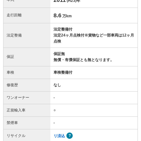
(H23)
年
8.6
走行距離
万km
法定整備付
法定整備
法定24ヶ月点検付※貨物など一部車両は12ヶ月
点検
保証無
保証
無償・有償保証とも無となります。
車検
車検整備付
修復歴
なし
ワンオーナー
-
正規輸入車
○
禁煙車
-
リサイクル
リ済込