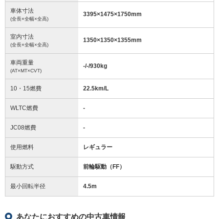
車体寸法
3395
×
1475
×
1750
mm
(全長×全幅×全高)
室内寸法
1350
×
1350
×
1355
mm
(全長×全幅×全高)
車両重量
-/-/930
kg
(AT×MT×CVT)
10・15燃費
22.5km/L
WLTC燃費
-
JC08燃費
-
使用燃料
レギュラー
駆動方式
前輪駆動（FF）
最小回転半径
4.5
m
あなたにおすすめの中古車情報