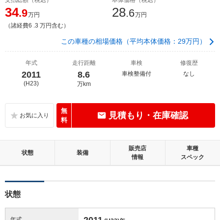
34
28
.9
.6
万円
万円
（諸経費6 .3 万円含む）
この車種の相場価格（平均本体価格：29万円）
年式
走行距離
車検
修復歴
2011
8.6
車検整備付
なし
(H23)
万km
無
見積もり・在庫確認
料
販売店
車種
状態
装備
情報
スペック
状態
2011
年式