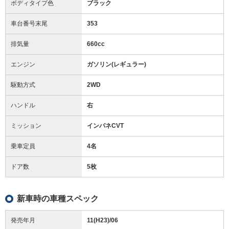
ボディタイプ色
ブラック
車台番号末尾
353
排気量
660cc
エンジン
ガソリン(レギュラー)
駆動方式
2WD
ハンドル
右
ミッション
インパネCVT
乗車定員
4名
ドア数
5枚
新車時の車種スペック
発売年月
11(H23)/06