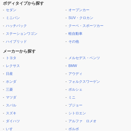
ボディタイプから探す
セダン
オープンカー
ミニバン
SUV・クロカン
ハッチバック
クーペ・スポーツカー
ステーションワゴン
軽自動車
ハイブリッド
その他
メーカーから探す
トヨタ
メルセデス・ベンツ
レクサス
BMW
日産
アウディ
ホンダ
フォルクスワーゲン
三菱
ポルシェ
マツダ
ミニ
スバル
プジョー
スズキ
シトロエン
ダイハツ
アルファ ロメオ
いすゞ
ボルボ