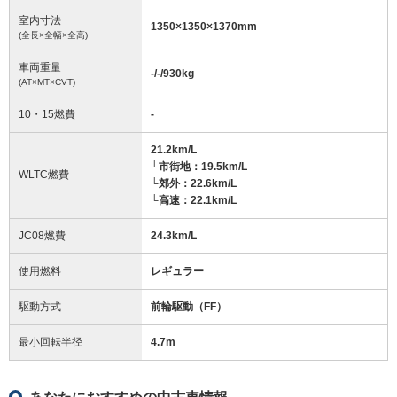
室内寸法
1350
×
1350
×
1370
mm
(全長×全幅×全高)
車両重量
-/-/930
kg
(AT×MT×CVT)
10・15燃費
-
21.2km/L
└市街地：19.5km/L
WLTC燃費
└郊外：22.6km/L
└高速：22.1km/L
JC08燃費
24.3km/L
使用燃料
レギュラー
駆動方式
前輪駆動（FF）
最小回転半径
4.7
m