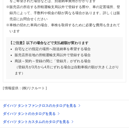
をご希望された場合などは、別途納車費用がかかります
※販売店の所在する所轄運輸支局以外で登録する際や、車の定置場所、登
録月によって、手数料や税金の額が異なる場合があります。詳しくは販
売店にお問合せください
※車検の切れた車両の場合、車検を取得するために必要な費用も含まれて
います
【ご注意】以下の場合などで支払総額が変わります
自宅などの指定の場所へ陸送納車を希望する場合
販売店所在地の所轄運輸支局以外で登録する場合
商談～契約～登録の間に「登録月」がずれる場合
（登録月が3月から4月にずれる場合は自動車税の額が大きく上がり
ます）
[ 情報提供：(株)リクルート ]
ダイハツ タントファンクロスのカタログを見る
ダイハツ タントのカタログを見る
ダイハツ タントカスタムのカタログを見る