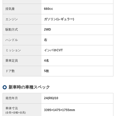
排気量
660cc
エンジン
ガソリン(レギュラー)
駆動方式
2WD
ハンドル
右
ミッション
インパネCVT
乗車定員
4名
ドア数
5枚
新車時の車種スペック
発売年月
24(R6)/10
車体寸法
3395
×
1475
×
1755
mm
(全長×全幅×全高)