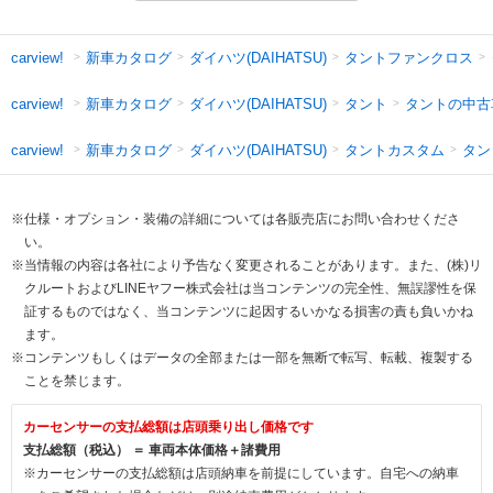
新車カタログ
ダイハツ(DAIHATSU)
タントファンクロス
carview!
新車カタログ
ダイハツ(DAIHATSU)
タント
タントの中古
carview!
新車カタログ
ダイハツ(DAIHATSU)
タントカスタム
タン
carview!
※仕様・オプション・装備の詳細については各販売店にお問い合わせくださ
い。
※当情報の内容は各社により予告なく変更されることがあります。また、(株)リ
クルートおよびLINEヤフー株式会社は当コンテンツの完全性、無誤謬性を保
証するものではなく、当コンテンツに起因するいかなる損害の責も負いかね
ます。
※コンテンツもしくはデータの全部または一部を無断で転写、転載、複製する
ことを禁じます。
カーセンサーの支払総額は店頭乗り出し価格です
支払総額（税込） ＝ 車両本体価格＋諸費用
※カーセンサーの支払総額は店頭納車を前提にしています。自宅への納車