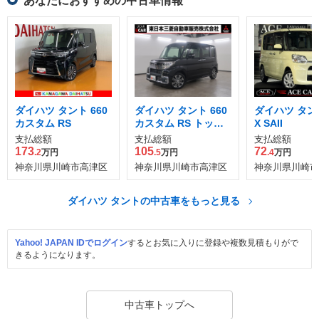
あなたにおすすめの中古車情報
ダイハツ タント 660
ダイハツ タント 660
ダイハツ タント
カスタム RS
カスタム RS トップ
X SAII
エディション SAIII
支払総額
支払総額
支払総額
173
105
72
.2
万円
.5
万円
.4
万円
神奈川県川崎市高津区
神奈川県川崎市高津区
神奈川県川崎市
ダイハツ タントの中古車をもっと見る
Yahoo! JAPAN IDでログイン
するとお気に入りに登録や複数見積もりがで
きるようになります。
中古車トップへ