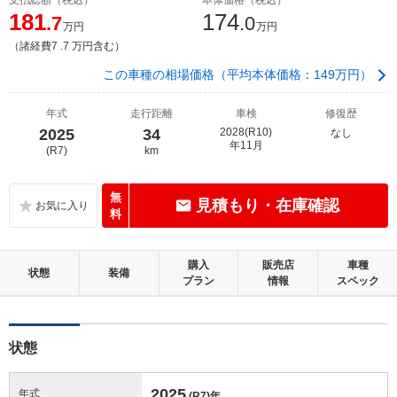
181
174
.7
.0
万円
万円
（諸経費7 .7 万円含む）
この車種の相場価格（平均本体価格：149万円）
年式
走行距離
車検
修復歴
2025
34
2028(R10)
なし
年11月
(R7)
km
無
見積もり・在庫確認
料
購入
販売店
車種
状態
装備
プラン
情報
スペック
状態
2025
年式
(R7)
年