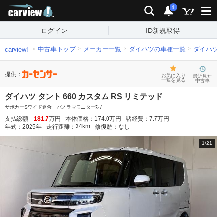
carview!
検索
通知
i
ログイン
ID新規取得
中古車トップ
メーカー一覧
ダイハツの車種一覧
ダイハ
carview!
提供：
お気に入り
最近見た
一覧を見る
中古車
ダイハツ タント 660 カスタム RS リミテッド
サポカーSワイド適合 パノラマモニター対/
支払総額：
181.7
万円
本体価格：
174.0
万円
諸経費：
7.7
万円
34
km
年式：
2025
年
走行距離：
修復歴：
なし
1
/
21