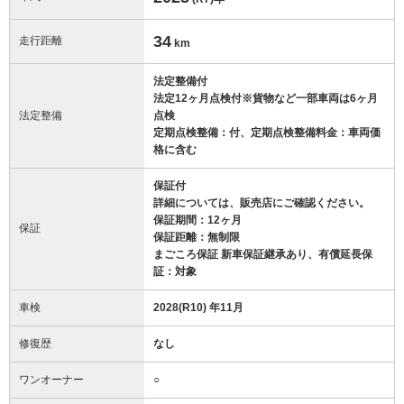
34
走行距離
km
法定整備付
法定12ヶ月点検付※貨物など一部車両は6ヶ月
法定整備
点検
定期点検整備：付、定期点検整備料金：車両価
格に含む
保証付
詳細については、販売店にご確認ください。
保証期間：12ヶ月
保証
保証距離：無制限
まごころ保証 新車保証継承あり、有償延長保
証：対象
車検
2028(R10) 年11月
修復歴
なし
ワンオーナー
○