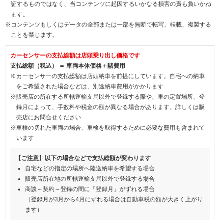
証するものではなく、当コンテンツに起因するいかなる損害の責も負いかね
ます。
※コンテンツもしくはデータの全部または一部を無断で転写、転載、複製する
ことを禁じます。
カーセンサーの支払総額は店頭乗り出し価格です
支払総額（税込） ＝ 車両本体価格＋諸費用
※カーセンサーの支払総額は店頭納車を前提にしています。自宅への納車
をご希望された場合などは、別途納車費用がかかります
※販売店の所在する所轄運輸支局以外で登録する際や、車の定置場所、登
録月によって、手数料や税金の額が異なる場合があります。詳しくは販
売店にお問合せください
※車検の切れた車両の場合、車検を取得するために必要な費用も含まれて
います
【ご注意】以下の場合などで支払総額が変わります
自宅などの指定の場所へ陸送納車を希望する場合
販売店所在地の所轄運輸支局以外で登録する場合
商談～契約～登録の間に「登録月」がずれる場合
（登録月が3月から4月にずれる場合は自動車税の額が大きく上がり
ます）