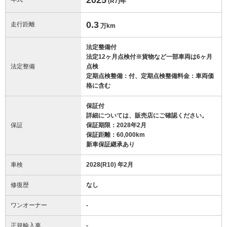
(R7)
年
0.3
走行距離
万km
法定整備付
法定12ヶ月点検付※貨物など一部車両は6ヶ月
法定整備
点検
定期点検整備：付、定期点検整備料金：車両価
格に含む
保証付
詳細については、販売店にご確認ください。
保証
保証期限：2028年2月
保証距離：60,000km
新車保証継承あり
車検
2028(R10) 年2月
修復歴
なし
ワンオーナー
-
正規輸入車
-