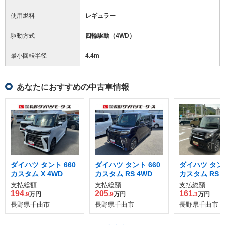
使用燃料
レギュラー
駆動方式
四輪駆動（4WD）
最小回転半径
4.4
m
あなたにおすすめの中古車情報
ダイハツ タント 660
ダイハツ タント 660
ダイハツ タント
カスタム X 4WD
カスタム RS 4WD
カスタム RS 
支払総額
支払総額
支払総額
194
205
161
.9
万円
.9
万円
.3
万円
長野県千曲市
長野県千曲市
長野県千曲市