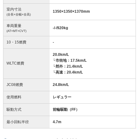
室内寸法
1350
×
1350
×
1370
mm
(全長×全幅×全高)
車両重量
-/-/920
kg
(AT×MT×CVT)
10・15燃費
-
20.0km/L
└市街地：17.5km/L
WLTC燃費
└郊外：21.4km/L
└高速：20.4km/L
JC08燃費
24.8km/L
使用燃料
レギュラー
駆動方式
前輪駆動（FF）
最小回転半径
4.7
m