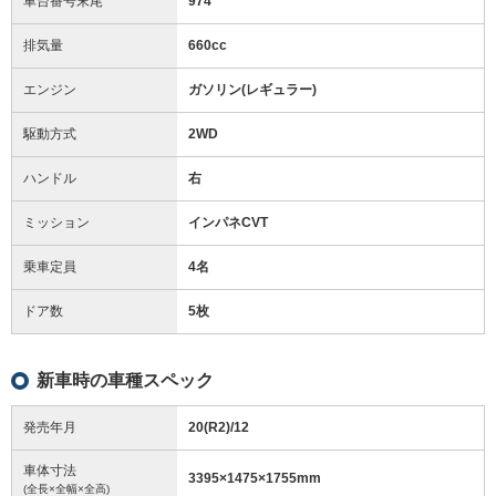
車台番号末尾
974
排気量
660cc
エンジン
ガソリン(レギュラー)
駆動方式
2WD
ハンドル
右
ミッション
インパネCVT
乗車定員
4名
ドア数
5枚
新車時の車種スペック
発売年月
20(R2)/12
車体寸法
3395
×
1475
×
1755
mm
(全長×全幅×全高)