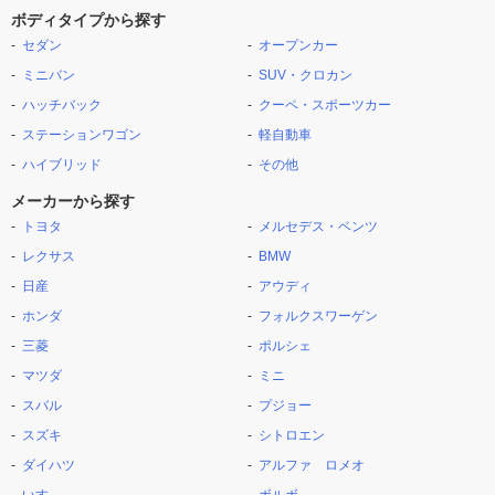
ボディタイプから探す
セダン
オープンカー
ミニバン
SUV・クロカン
ハッチバック
クーペ・スポーツカー
ステーションワゴン
軽自動車
ハイブリッド
その他
メーカーから探す
トヨタ
メルセデス・ベンツ
レクサス
BMW
日産
アウディ
ホンダ
フォルクスワーゲン
三菱
ポルシェ
マツダ
ミニ
スバル
プジョー
スズキ
シトロエン
ダイハツ
アルファ ロメオ