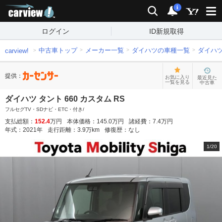
carview!
検索
通知
i
ログイン
ID新規取得
中古車トップ
メーカー一覧
ダイハツの車種一覧
ダイハ
carview!
提供：
お気に入り
最近見た
一覧を見る
中古車
ダイハツ タント 660 カスタム RS
フルセグTV・SDナビ・ETC・付き/
支払総額：
152.4
万円
本体価格：
145.0
万円
諸経費：
7.4
万円
年式：
2021
年
走行距離：
3.9
万km
修復歴：
なし
1
/
20