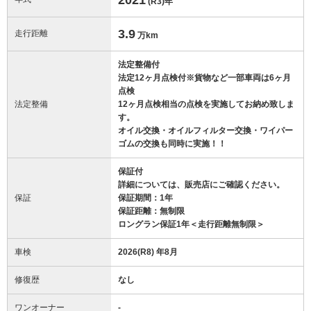
(R3)
年
3.9
走行距離
万km
法定整備付
法定12ヶ月点検付※貨物など一部車両は6ヶ月
点検
法定整備
12ヶ月点検相当の点検を実施してお納め致しま
す。
オイル交換・オイルフィルター交換・ワイパー
ゴムの交換も同時に実施！！
保証付
詳細については、販売店にご確認ください。
保証
保証期間：1年
保証距離：無制限
ロングラン保証1年＜走行距離無制限＞
車検
2026(R8) 年8月
修復歴
なし
ワンオーナー
-