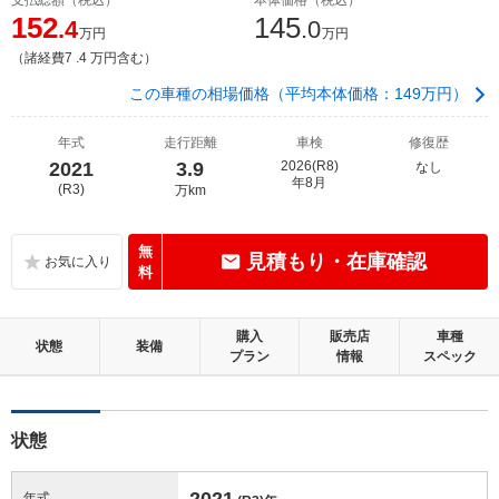
152
145
.4
.0
万円
万円
（諸経費7 .4 万円含む）
この車種の相場価格（平均本体価格：149万円）
年式
走行距離
車検
修復歴
2021
3.9
2026(R8)
なし
年8月
(R3)
万km
無
見積もり・在庫確認
料
購入
販売店
車種
状態
装備
プラン
情報
スペック
状態
2021
年式