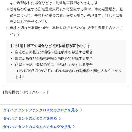
をご希望された場合などは、別途納車費用がかかります
※販売店の所在する所轄運輸支局以外で登録する際や、車の定置場所、登
録月によって、手数料や税金の額が異なる場合があります。詳しくは販
売店にお問合せください
※車検の切れた車両の場合、車検を取得するために必要な費用も含まれて
います
【ご注意】以下の場合などで支払総額が変わります
自宅などの指定の場所へ陸送納車を希望する場合
販売店所在地の所轄運輸支局以外で登録する場合
商談～契約～登録の間に「登録月」がずれる場合
（登録月が3月から4月にずれる場合は自動車税の額が大きく上がり
ます）
[ 情報提供：(株)リクルート ]
ダイハツ タントファンクロスのカタログを見る
ダイハツ タントのカタログを見る
ダイハツ タントカスタムのカタログを見る