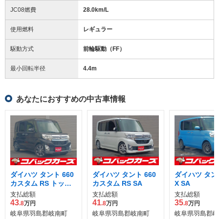
JC08燃費
28.0km/L
使用燃料
レギュラー
駆動方式
前輪駆動（FF）
最小回転半径
4.4
m
あなたにおすすめの中古車情報
ダイハツ タント 660
ダイハツ タント 660
ダイハツ タント
カスタム RS トップ
カスタム RS SA
X SA
エディション SAII
支払総額
支払総額
支払総額
43
41
35
.8
万円
.8
万円
.8
万円
岐阜県羽島郡岐南町
岐阜県羽島郡岐南町
岐阜県羽島郡岐