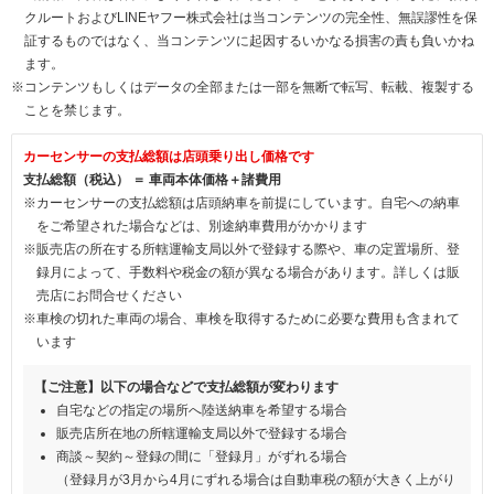
クルートおよびLINEヤフー株式会社は当コンテンツの完全性、無誤謬性を保
証するものではなく、当コンテンツに起因するいかなる損害の責も負いかね
ます。
※コンテンツもしくはデータの全部または一部を無断で転写、転載、複製する
ことを禁じます。
カーセンサーの支払総額は店頭乗り出し価格です
支払総額（税込） ＝ 車両本体価格＋諸費用
※カーセンサーの支払総額は店頭納車を前提にしています。自宅への納車
をご希望された場合などは、別途納車費用がかかります
※販売店の所在する所轄運輸支局以外で登録する際や、車の定置場所、登
録月によって、手数料や税金の額が異なる場合があります。詳しくは販
売店にお問合せください
※車検の切れた車両の場合、車検を取得するために必要な費用も含まれて
います
【ご注意】以下の場合などで支払総額が変わります
自宅などの指定の場所へ陸送納車を希望する場合
販売店所在地の所轄運輸支局以外で登録する場合
商談～契約～登録の間に「登録月」がずれる場合
（登録月が3月から4月にずれる場合は自動車税の額が大きく上がり