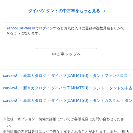
ダイハツ タントの中古車をもっと見る
Yahoo! JAPAN IDでログイン
するとお気に入りに登録や複数見積もりがで
きるようになります。
中古車トップへ
新車カタログ
ダイハツ(DAIHATSU)
タントファンクロス
carview!
新車カタログ
ダイハツ(DAIHATSU)
タント
タントの中古
carview!
新車カタログ
ダイハツ(DAIHATSU)
タントカスタム
タン
carview!
※仕様・オプション・装備の詳細については各販売店にお問い合わせくださ
い。
※当情報の内容は各社により予告なく変更されることがあります。また、(株)リ