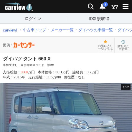
carview!
検索
通知
i
ログイン
ID新規取得
中古車トップ
メーカー一覧
ダイハツの車種一覧
ダイハ
carview!
提供：
お気に入り
最近見た
一覧を見る
中古車
ダイハツ タント 660 X
車検受渡し 両側電動スライド 禁煙/
支払総額：
33.8
万円
本体価格：
30.1
万円
諸経費：
3.7
万円
年式：
2015
年
走行距離：
11.6
万km
修復歴：
なし
1
/
22