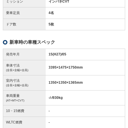
ミッション
インパネCVT
乗車定員
4名
ドア数
5枚
新車時の車種スペック
発売年月
15(H27)/05
車体寸法
3395
×
1475
×
1750
mm
(全長×全幅×全高)
室内寸法
1350
×
1350
×
1365
mm
(全長×全幅×全高)
車両重量
-/-/930
kg
(AT×MT×CVT)
10・15燃費
-
WLTC燃費
-