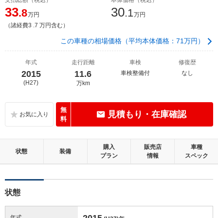
33
30
.8
.1
万円
万円
（諸経費3 .7 万円含む）
この車種の相場価格（平均本体価格：71万円）
年式
走行距離
車検
修復歴
2015
11.6
車検整備付
なし
(H27)
万km
無
見積もり・在庫確認
料
購入
販売店
車種
状態
装備
プラン
情報
スペック
状態
2015
年式