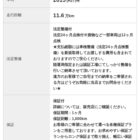
(H27)
年
11.6
走行距離
万km
法定整備付
法定24ヶ月点検付※貨物など一部車両は12ヶ月
点検
★支払総額には車検整備（法定24ヶ月点検整
備）を新規取得してお渡しする費用も含まれて
法定整備
おりますのでご安心ください。
陸運局指定または認証工場にてしっかり整備を
行いご納車させて頂いております。
遠方のお客様でご自宅までの納車をご希望され
る方はどうぞお気軽に当店までお問合せくださ
い★
保証付
詳細については、販売店にご確認ください。
保証期間：1ヶ月
保証距離：1,000km
保証
お客様のご希望に合わせて選べる各種保証プラ
ンをご用意しております。お求めやすい保証プ
ランからロング保証まで取り揃え、幅広い保証