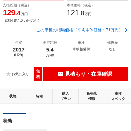
支払総額（税込）
本体価格（税込）
129
121
.4
.8
万円
万円
（諸経費7 .6 万円含む）
この車種の相場価格（平均本体価格：71万円）
年式
走行距離
車検
修復歴
2017
5.4
車検整備付
なし
(H29)
万km
無
見積もり・在庫確認
料
購入
販売店
車種
状態
装備
プラン
情報
スペック
状態