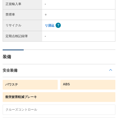
正規輸入車
-
禁煙車
○
リサイクル
リ済込
定期点検記録簿
-
装備
安全装備
ABS
パワステ
衝突被害軽減ブレーキ
クルーズコントロール