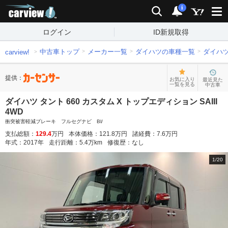
carview!
検索
通知
i
ログイン
ID新規取得
中古車トップ
メーカー一覧
ダイハツの車種一覧
ダイハ
carview!
提供：
お気に入り
最近見た
一覧を見る
中古車
ダイハツ タント 660 カスタム X トップエディション SAIII
4WD
衝突被害軽減ブレーキ フルセグナビ Bl/
支払総額：
129.4
万円
本体価格：
121.8
万円
諸経費：
7.6
万円
年式：
2017
年
走行距離：
5.4
万km
修復歴：
なし
1
/
20