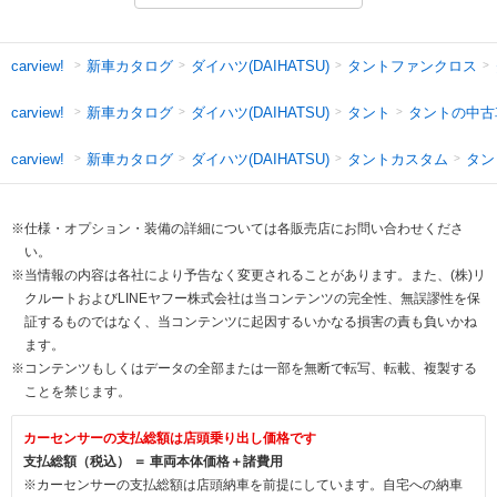
新車カタログ
ダイハツ(DAIHATSU)
タントファンクロス
carview!
新車カタログ
ダイハツ(DAIHATSU)
タント
タントの中古
carview!
新車カタログ
ダイハツ(DAIHATSU)
タントカスタム
タン
carview!
※仕様・オプション・装備の詳細については各販売店にお問い合わせくださ
い。
※当情報の内容は各社により予告なく変更されることがあります。また、(株)リ
クルートおよびLINEヤフー株式会社は当コンテンツの完全性、無誤謬性を保
証するものではなく、当コンテンツに起因するいかなる損害の責も負いかね
ます。
※コンテンツもしくはデータの全部または一部を無断で転写、転載、複製する
ことを禁じます。
カーセンサーの支払総額は店頭乗り出し価格です
支払総額（税込） ＝ 車両本体価格＋諸費用
※カーセンサーの支払総額は店頭納車を前提にしています。自宅への納車