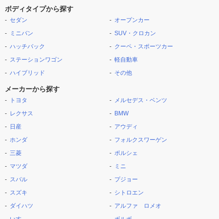
ボディタイプから探す
セダン
オープンカー
ミニバン
SUV・クロカン
ハッチバック
クーペ・スポーツカー
ステーションワゴン
軽自動車
ハイブリッド
その他
メーカーから探す
トヨタ
メルセデス・ベンツ
レクサス
BMW
日産
アウディ
ホンダ
フォルクスワーゲン
三菱
ポルシェ
マツダ
ミニ
スバル
プジョー
スズキ
シトロエン
ダイハツ
アルファ ロメオ