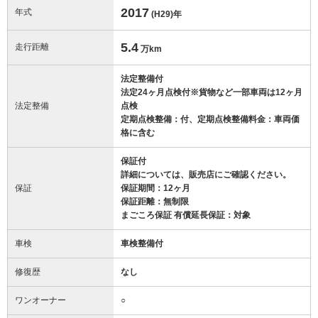
2017
年式
(H29)
年
5.4
走行距離
万km
法定整備付
法定24ヶ月点検付※貨物など一部車両は12ヶ月
法定整備
点検
定期点検整備：付、定期点検整備料金：車両価
格に含む
保証付
詳細については、販売店にご確認ください。
保証
保証期間：12ヶ月
保証距離：無制限
まごころ保証 有償延長保証：対象
車検
車検整備付
修復歴
なし
ワンオーナー
○