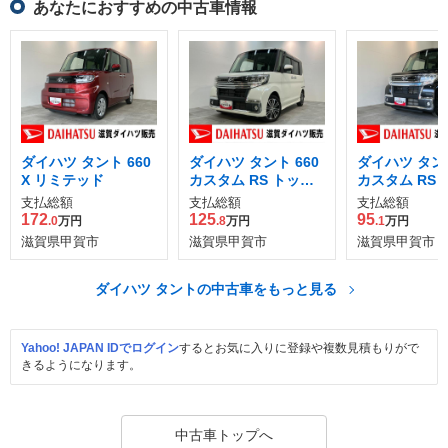
あなたにおすすめの中古車情報
ダイハツ タント 660
ダイハツ タント 660
ダイハツ タント
X リミテッド
カスタム RS トップ
カスタム RS 
エディション SAIII
エディション 
支払総額
支払総額
支払総額
ッド SAIII
172
125
95
.0
万円
.8
万円
.1
万円
滋賀県甲賀市
滋賀県甲賀市
滋賀県甲賀市
ダイハツ タントの中古車をもっと見る
Yahoo! JAPAN IDでログイン
するとお気に入りに登録や複数見積もりがで
きるようになります。
中古車トップへ