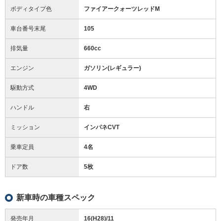
ボディタイプ色
ファイアークォーツレッドM
車台番号末尾
105
排気量
660cc
エンジン
ガソリン(レギュラー)
駆動方式
4WD
ハンドル
右
ミッション
インパネCVT
乗車定員
4名
ドア数
5枚
新車時の車種スペック
発売年月
16(H28)/11