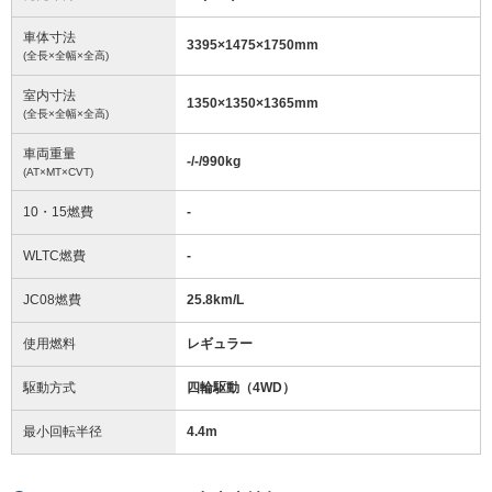
車体寸法
3395
×
1475
×
1750
mm
(全長×全幅×全高)
室内寸法
1350
×
1350
×
1365
mm
(全長×全幅×全高)
車両重量
-/-/990
kg
(AT×MT×CVT)
10・15燃費
-
WLTC燃費
-
JC08燃費
25.8km/L
使用燃料
レギュラー
駆動方式
四輪駆動（4WD）
最小回転半径
4.4
m