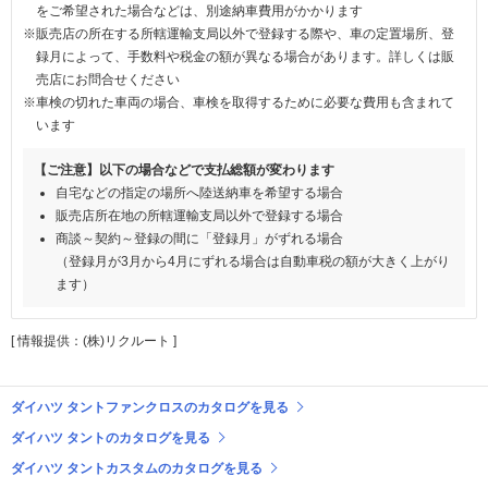
をご希望された場合などは、別途納車費用がかかります
※販売店の所在する所轄運輸支局以外で登録する際や、車の定置場所、登
録月によって、手数料や税金の額が異なる場合があります。詳しくは販
売店にお問合せください
※車検の切れた車両の場合、車検を取得するために必要な費用も含まれて
います
【ご注意】以下の場合などで支払総額が変わります
自宅などの指定の場所へ陸送納車を希望する場合
販売店所在地の所轄運輸支局以外で登録する場合
商談～契約～登録の間に「登録月」がずれる場合
（登録月が3月から4月にずれる場合は自動車税の額が大きく上がり
ます）
[ 情報提供：(株)リクルート ]
ダイハツ タントファンクロスのカタログを見る
ダイハツ タントのカタログを見る
ダイハツ タントカスタムのカタログを見る