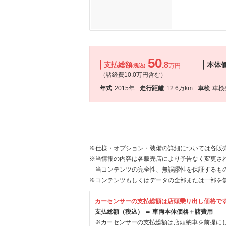
50
支払総額
.8
本体
万円
(税込)
（諸経費10.0万円含む）
年式
2015年
走行距離
12.6万km
車検
車検
※仕様・オプション・装備の詳細については各販
※当情報の内容は各販売店により予告なく変更され
当コンテンツの完全性、無誤謬性を保証するも
※コンテンツもしくはデータの全部または一部を
カーセンサーの支払総額は店頭乗り出し価格で
支払総額（税込） ＝ 車両本体価格＋諸費用
※カーセンサーの支払総額は店頭納車を前提に