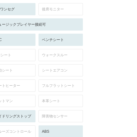
V:ワンセグ
後席モニター
ュージックプレイヤー接続可
C
ベンチシート
列シート
ウォークスルー
動シート
シートエアコン
ートヒーター
フルフラットシート
ットマン
本革シート
イドリングストップ
障害物センサー
ルーズコントロール
ABS