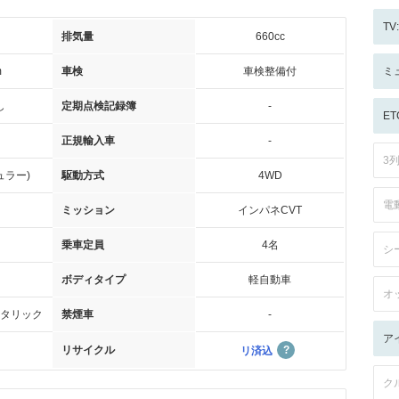
T
排気量
660cc
m
車検
車検整備付
ミ
し
定期点検記録簿
-
ET
正規輸入車
-
3
ュラー)
駆動方式
4WD
電
ミッション
インパネCVT
乗車定員
4名
シ
ボディタイプ
軽自動車
オ
タリック
禁煙車
-
ア
リサイクル
リ済込
ク