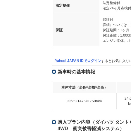
法定整備付
法定整備
法定24ヶ月点検
保証付
詳細については、
保証
保証期間：1ヶ月
保証距離：1,000
エンジン本体、オ
Yahoo! JAPAN IDでログイン
するとお気に入り
新車時の基本情報
車体寸法（全長×全幅×全高）
24
3395×1475×1750mm
-
購入プラン内容（ダイハツ タント 66
4WD 衝突被害軽減システム）