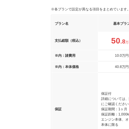
※各プランで設定が異なる項目をまとめています
プラン名
基本プラ
50
.8
支払総額（税込）
万
※内：諸費用
10
.0
万円
※内：本体価格
40
.8
万円
保証付
詳細については、
にご確認ください
保証
保証期間：1ヶ月
保証距離：1,000
エンジン本体、オ
本体に限る