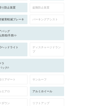
滑り防止装置
盗難防止装置
突被害軽減ブレーキ
パーキングアシスト
アバッグ
席/助手席/-/-
EDヘッドライト
ディスチャージドラン
プ
メラ
-/バック/-
動リアゲート
サンルーフ
ルエアロ
アルミホイール
ーダウン
リフトアップ