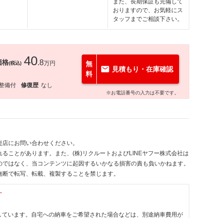
また、長期保証も完備して
おりますので、お気軽にス
タッフまでご相談下さい。
40
価格
.8
万円
無
(税込)
見積もり・在庫確認
料
整備付
修復歴
なし
※お電話番号の入力は不要です。
売店にお問い合わせください。
ることがあります。また、(株)リクルートおよびLINEヤフー株式会社は
のではなく、当コンテンツに起因するいかなる損害の責も負いかねます。
無断で転写、転載、複製することを禁じます。
す
しています。自宅への納車をご希望された場合などは、別途納車費用が