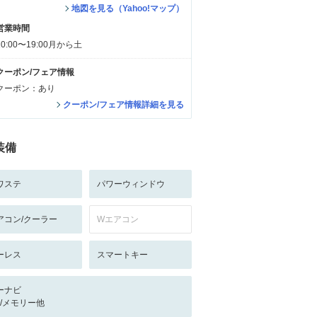
地図を見る（Yahoo!マップ）
営業時間
10:00〜19:00月から土
クーポン/フェア情報
クーポン：あり
クーポン/フェア情報詳細を見る
装備
ワステ
パワーウィンドウ
アコン/クーラー
Wエアコン
ーレス
スマートキー
ーナビ
-/-/メモリー他