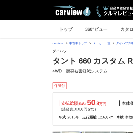
トップ
360°ビュー
カタ
carview!
中古車トップ
メーカー一覧
ダイハツの
ダイハツ
タント 660 カスタム 
4WD 衝突被害軽減システム
保証付
50
支払総額
.8
本体
万円
(税込)
（諸経費10.0万円含む）
年式
2015年
走行距離
12.6万km
車検
車検