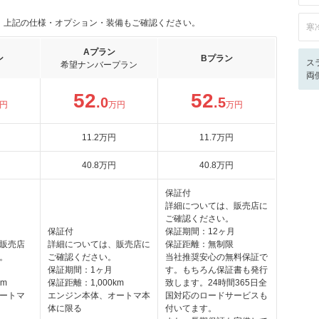
。上記の仕様・オプション・装備もご確認ください。
寒
Aプラン
ン
Bプラン
ス
希望ナンバープラン
両
52
52
.0
.5
円
万円
万円
11
.2
万円
11
.7
万円
40
.8
万円
40
.8
万円
保証付
詳細については、販売店に
ご確認ください。
保証付
保証期間：12ヶ月
販売店
詳細については、販売店に
保証距離：無制限
。
ご確認ください。
当社推奨安心の無料保証で
保証期間：1ヶ月
す。もちろん保証書も発行
km
保証距離：1,000km
致します。24時間365日全
ートマ
エンジン本体、オートマ本
国対応のロードサービスも
体に限る
付いてます。