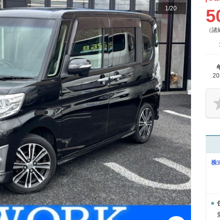
1
/
20
5
（諸
2
株