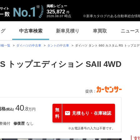
掲載レビュー
325,872
件
時点
※新車カタログのある自動車総合情報
2026.08.07
ログ
中古車検索
新車見積り
車買取
ニュース
車種一覧
ダイハツの中古車
タントの中古車
ダイハツ タント 660 カスタム RS トップエデ
RS トップエディション SAII 4WD
提供：
40
価格
.8
万円
無
(税込)
見積もり・在庫確認
料
整備付
修復歴
なし
※お電話番号の入力は不要です。
支