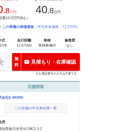
0
40
.8
.8
万円
万円
経費10.0万円含む）
この車種の相場価格
（平均本体価格：71.3万円）
年式
走行距離
車検
修復歴
015年
12.6万km
車検整備付
なし
無
見積もり・在庫確認
料
※お電話番号の入力は不要です。
店舗情報
式会社E-WORK
この店舗の中古車在庫一覧
住所
愛知県春日井市出川町2-3-2