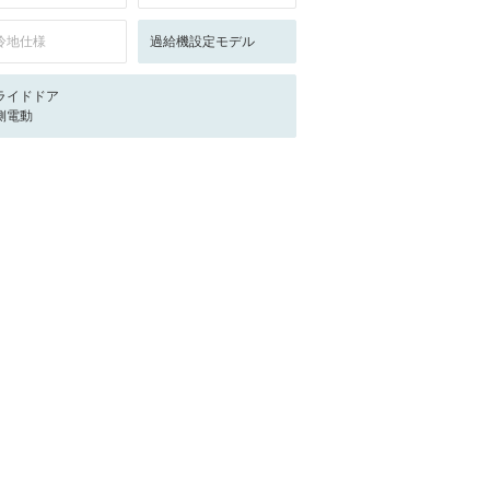
冷地仕様
過給機設定モデル
ライドドア
側電動