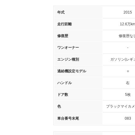
年式
2015
走行距離
12.6万k
修復歴
修復歴な
ワンオーナー
-
エンジン種別
ガソリン(レギ
過給機設定モデル
○
ハンドル
右
ドア数
5枚
色
ブラックマイカメ
車台番号末尾
083