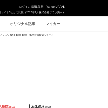
ログイン
[
新規取得
]
Yahoo! JAPAN
サイト5社との比較（2026年2月株式会社プラグ調べ）
オリジナル記事
マイカー
ィション SAII 4WD 4WD 衝突被害軽減システム
払総額
本体価格
(税込)
(税込)