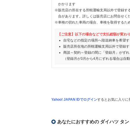
かかります
※販売店の所在する所轄運輸支局以外で登録す
合があります。詳しくは販売店にお問合せく
※車検の切れた車両の場合、車検を取得するた
【ご注意】以下の場合などで支払総額が変わ
自宅などの指定の場所へ陸送納車を希望す
販売店所在地の所轄運輸支局以外で登録す
商談～契約～登録の間に「登録月」がずれ
（登録月が3月から4月にずれる場合は自
Yahoo! JAPAN IDでログイン
するとお気に入りに
あなたにおすすめの ダイハツ タン