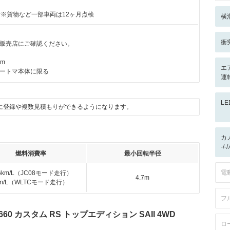
付※貨物など一部車両は12ヶ月点検
横
衝
販売店にご確認ください。
km
エ
ートマ本体に限る
運転
L
に登録や複数見積もりができるようになります。
カ
-/
燃料消費率
最小回転半径
電
.6km/L（JC08モード走行）
4.7m
km/L（WLTCモード走行）
フ
0 カスタム RS トップエディション SAII 4WD
ロ