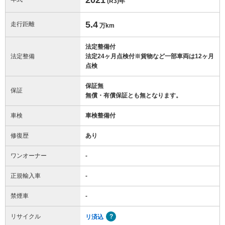
(R3)
年
5.4
走行距離
万km
法定整備付
法定整備
法定24ヶ月点検付※貨物など一部車両は12ヶ月
点検
保証無
保証
無償・有償保証とも無となります。
車検
車検整備付
修復歴
あり
ワンオーナー
-
正規輸入車
-
禁煙車
-
リサイクル
リ済込