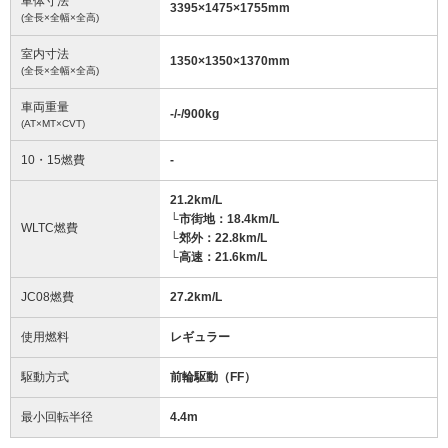
車体寸法
3395
×
1475
×
1755
mm
(全長×全幅×全高)
室内寸法
1350
×
1350
×
1370
mm
(全長×全幅×全高)
車両重量
-/-/900
kg
(AT×MT×CVT)
10・15燃費
-
21.2km/L
└市街地：18.4km/L
WLTC燃費
└郊外：22.8km/L
└高速：21.6km/L
JC08燃費
27.2km/L
使用燃料
レギュラー
駆動方式
前輪駆動（FF）
最小回転半径
4.4
m