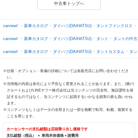
中古車トップへ
新車カタログ
ダイハツ(DAIHATSU)
タントファンクロス
carview!
新車カタログ
ダイハツ(DAIHATSU)
タント
タントの中古
carview!
新車カタログ
ダイハツ(DAIHATSU)
タントカスタム
タン
carview!
※仕様・オプション・装備の詳細については各販売店にお問い合わせくださ
い。
※当情報の内容は各社により予告なく変更されることがあります。また、(株)リ
クルートおよびLINEヤフー株式会社は当コンテンツの完全性、無誤謬性を保
証するものではなく、当コンテンツに起因するいかなる損害の責も負いかね
ます。
※コンテンツもしくはデータの全部または一部を無断で転写、転載、複製する
ことを禁じます。
カーセンサーの支払総額は店頭乗り出し価格です
支払総額（税込） ＝ 車両本体価格＋諸費用