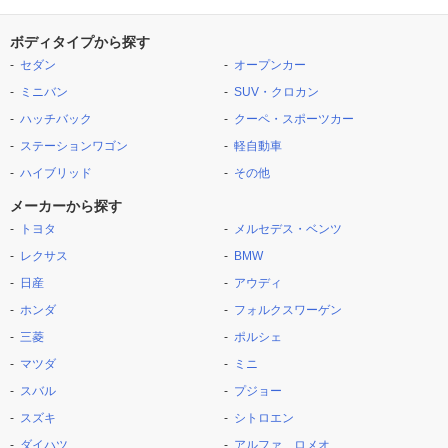
ボディタイプから探す
セダン
オープンカー
ミニバン
SUV・クロカン
ハッチバック
クーペ・スポーツカー
ステーションワゴン
軽自動車
ハイブリッド
その他
メーカーから探す
トヨタ
メルセデス・ベンツ
レクサス
BMW
日産
アウディ
ホンダ
フォルクスワーゲン
三菱
ポルシェ
マツダ
ミニ
スバル
プジョー
スズキ
シトロエン
ダイハツ
アルファ ロメオ