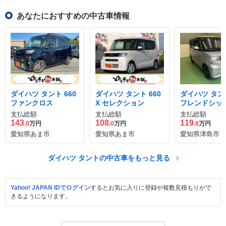
あなたにおすすめの中古車情報
ダイハツ タント 660
ダイハツ タント 660
ダイハツ タント
ファンクロス
X セレクション
フレンドシップ
ルカムシート
支払総額
支払総額
支払総額
X
143
108
119
.0
万円
.0
万円
.8
万円
愛知県あま市
愛知県あま市
愛知県津島市
ダイハツ タントの中古車をもっと見る
Yahoo! JAPAN IDでログイン
するとお気に入りに登録や複数見積もりがで
きるようになります。