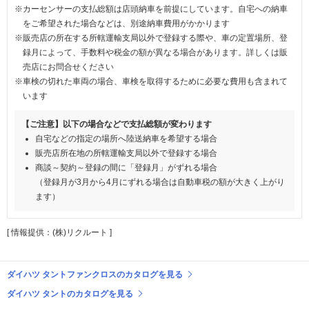
※カーセンサーの支払総額は店頭納車を前提にしています。自宅への納車
をご希望された場合などは、別途納車費用がかかります
※販売店の所在する所轄運輸支局以外で登録する際や、車の定置場所、登
録月によって、手数料や税金の額が異なる場合があります。詳しくは販
売店にお問合せください
※車検の切れた車両の場合、車検を取得するために必要な費用も含まれて
います
【ご注意】以下の場合などで支払総額が変わります
自宅などの指定の場所へ陸送納車を希望する場合
販売店所在地の所轄運輸支局以外で登録する場合
商談～契約～登録の間に「登録月」がずれる場合
（登録月が3月から4月にずれる場合は自動車税の額が大きく上がり
ます）
[ 情報提供：(株)リクルート ]
ダイハツ タントファンクロスのカタログを見る
ダイハツ タントのカタログを見る