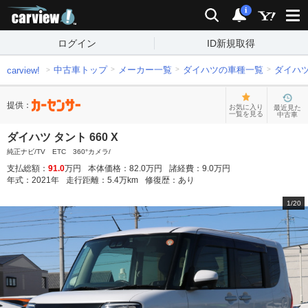
carview!
検索
通知
i
ログイン
ID新規取得
中古車トップ
メーカー一覧
ダイハツの車種一覧
ダイハ
carview!
提供：
お気に入り
最近見た
一覧を見る
中古車
ダイハツ タント 660 X
純正ナビ/TV ETC 360°カメラ/
支払総額：
91.0
万円
本体価格：
82.0
万円
諸経費：
9.0
万円
年式：
2021
年
走行距離：
5.4
万km
修復歴：
あり
1
/
20