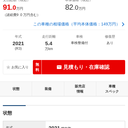
91
82
.0
.0
万円
万円
（諸経費9 .0 万円含む）
この車種の相場価格（平均本体価格：149万円）
年式
走行距離
車検
修復歴
2021
5.4
車検整備付
あり
(R3)
万km
無
見積もり・在庫確認
料
販売店
車種
状態
装備
情報
スペック
状態
2021
年式