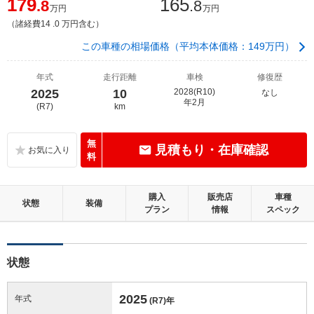
179
165
.8
.8
万円
万円
（諸経費14 .0 万円含む）
この車種の相場価格（平均本体価格：149万円）
年式
走行距離
車検
修復歴
2025
10
2028(R10)
なし
年2月
(R7)
km
無
見積もり・在庫確認
料
購入
販売店
車種
状態
装備
プラン
情報
スペック
状態
2025
年式
(R7)
年