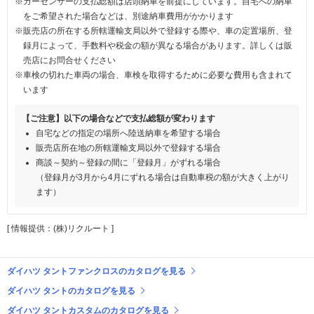
※カーセンサーの支払総額は店頭納車を前提にしています。自宅への納車
をご希望された場合などは、別途納車費用がかかります
※販売店の所在する所轄運輸支局以外で登録する際や、車の定置場所、登
録月によって、手数料や税金の額が異なる場合があります。詳しくは販
売店にお問合せください
※車検の切れた車両の場合、車検を取得するために必要な費用も含まれて
います
【ご注意】以下の場合などで支払総額が変わります
自宅などの指定の場所へ陸送納車を希望する場合
販売店所在地の所轄運輸支局以外で登録する場合
商談～契約～登録の間に「登録月」がずれる場合
（登録月が3月から4月にずれる場合は自動車税の額が大きく上がり
ます）
[ 情報提供：(株)リクルート ]
ダイハツ タントファンクロスのカタログを見る
ダイハツ タントのカタログを見る
ダイハツ タントカスタムのカタログを見る