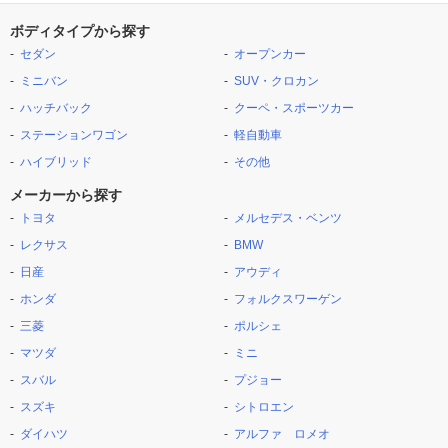
ボディタイプから探す
セダン
オープンカー
ミニバン
SUV・クロカン
ハッチバック
クーペ・スポーツカー
ステーションワゴン
軽自動車
ハイブリッド
その他
メーカーから探す
トヨタ
メルセデス・ベンツ
レクサス
BMW
日産
アウディ
ホンダ
フォルクスワーゲン
三菱
ポルシェ
マツダ
ミニ
スバル
プジョー
スズキ
シトロエン
ダイハツ
アルファ ロメオ