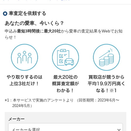
車査定を依頼する
あなたの愛車、今いくら？
申込み
最短3時間後
に
最大20社
から愛車の査定結果をWebでお知
らせ！
※1：本サービスで実施のアンケートより （回答期間：2023年6月〜
2024年5月）
メーカー