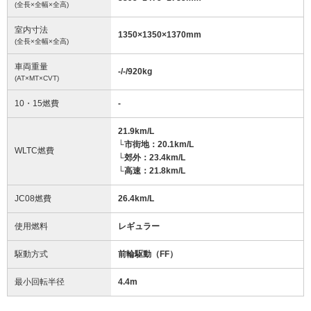
(全長×全幅×全高)
室内寸法
1350
×
1350
×
1370
mm
(全長×全幅×全高)
車両重量
-/-/920
kg
(AT×MT×CVT)
10・15燃費
-
21.9km/L
└市街地：20.1km/L
WLTC燃費
└郊外：23.4km/L
└高速：21.8km/L
JC08燃費
26.4km/L
使用燃料
レギュラー
駆動方式
前輪駆動（FF）
最小回転半径
4.4
m