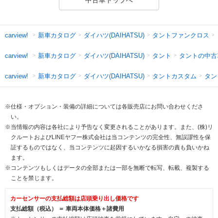
中古車トップへ
新車カタログ
ダイハツ(DAIHATSU)
タントファンクロス
carview!
新車カタログ
ダイハツ(DAIHATSU)
タント
タントの中古
carview!
新車カタログ
ダイハツ(DAIHATSU)
タントカスタム
タン
carview!
※仕様・オプション・装備の詳細については各販売店にお問い合わせくださ
い。
※当情報の内容は各社により予告なく変更されることがあります。また、(株)リ
クルートおよびLINEヤフー株式会社は当コンテンツの完全性、無誤謬性を保
証するものではなく、当コンテンツに起因するいかなる損害の責も負いかね
ます。
※コンテンツもしくはデータの全部または一部を無断で転写、転載、複製する
ことを禁じます。
カーセンサーの支払総額は店頭乗り出し価格です
支払総額（税込） ＝ 車両本体価格＋諸費用