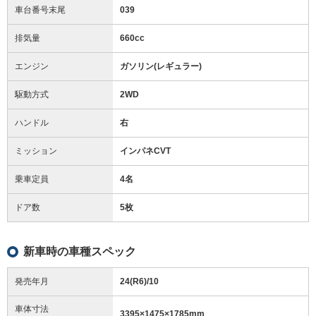
車台番号末尾
039
排気量
660cc
エンジン
ガソリン(レギュラー)
駆動方式
2WD
ハンドル
右
ミッション
インパネCVT
乗車定員
4名
ドア数
5枚
新車時の車種スペック
発売年月
24(R6)/10
車体寸法
3395
×
1475
×
1785
mm