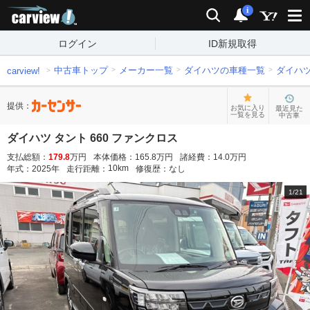
carview!
検索
通知
i
ログイン
ID新規取得
中古車トップ
メーカー一覧
ダイハツの車種一覧
ダイハ
carview!
提供：
お気に入り
最近見た
一覧を見る
中古車
ダイハツ タント 660 ファンクロス
支払総額：
179.8
万円
本体価格：
165.8
万円
諸経費：
14.0
万円
10
km
年式：
2025
年
走行距離：
修復歴：
なし
1
/
21