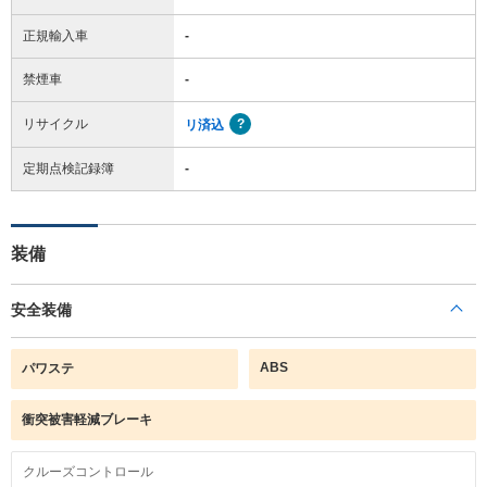
正規輸入車
-
禁煙車
-
リサイクル
リ済込
定期点検記録簿
-
装備
安全装備
ABS
パワステ
衝突被害軽減ブレーキ
クルーズコントロール