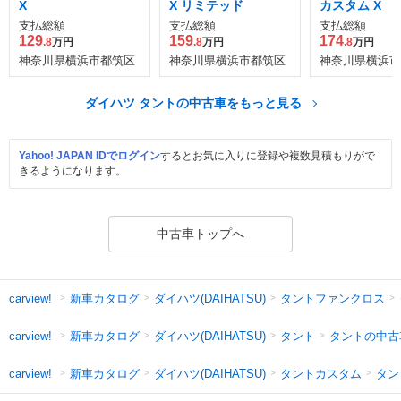
X
X リミテッド
カスタム X
支払総額
支払総額
支払総額
129
159
174
.8
万円
.8
万円
.8
万円
神奈川県横浜市都筑区
神奈川県横浜市都筑区
神奈川県横浜市
ダイハツ タントの中古車をもっと見る
Yahoo! JAPAN IDでログイン
するとお気に入りに登録や複数見積もりがで
きるようになります。
中古車トップへ
新車カタログ
ダイハツ(DAIHATSU)
タントファンクロス
carview!
新車カタログ
ダイハツ(DAIHATSU)
タント
タントの中古
carview!
新車カタログ
ダイハツ(DAIHATSU)
タントカスタム
タン
carview!