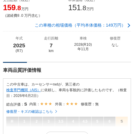
159
151
.8
.8
万円
万円
（諸経費8 .0 万円含む）
この車種の相場価格（平均本体価格：149万円）
年式
走行距離
車検
修復歴
2025
7
2028(R10)
なし
年11月
(R7)
km
車両品質評価情報
この中古車は、カーセンサーnetが、第三者の
検査専門機関（AIS）
に依頼し、車両を客観的に評価したものです。（検査
日：2026年6月2日）
S
内装：
外装：
修復歴：無
総合評価：
修復歴・キズの確認はこちら
R
1
2
3
3.5
4
4.5
5
6
S
S
総合評価：