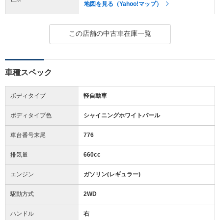
地図を見る（Yahoo!マップ）
この店舗の中古車在庫一覧
車種スペック
ボディタイプ
軽自動車
ボディタイプ色
シャイニングホワイトパール
車台番号末尾
776
排気量
660cc
エンジン
ガソリン(レギュラー)
駆動方式
2WD
ハンドル
右