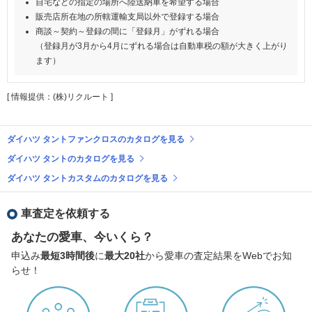
自宅などの指定の場所へ陸送納車を希望する場合
販売店所在地の所轄運輸支局以外で登録する場合
商談～契約～登録の間に「登録月」がずれる場合
（登録月が3月から4月にずれる場合は自動車税の額が大きく上がり
ます）
[ 情報提供：(株)リクルート ]
ダイハツ タントファンクロスのカタログを見る
ダイハツ タントのカタログを見る
ダイハツ タントカスタムのカタログを見る
車査定を依頼する
あなたの愛車、今いくら？
申込み
最短3時間後
に
最大20社
から愛車の査定結果をWebでお知
らせ！