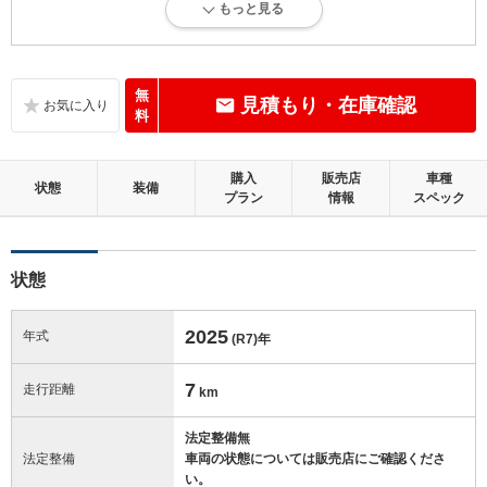
もっと見る
新車登録後12ヶ月未満、走行距離1万km以下で、内外装にダメージがな
い、とても綺麗な状態です。
内装：
無
見積もり・在庫確認
無キズ、もしくは傷みや汚れなどがほぼない、とても綺麗な状態です。
料
外装：
購入
販売店
車種
無キズ、もしくはキズやヘコミなどがほぼない、とても綺麗な状態で
状態
装備
プラン
情報
スペック
す。
修復歴：無
状態
この中古車の「車両品質評価書」を見る
2025
年式
(R7)
年
7
走行距離
km
法定整備無
法定整備
車両の状態については販売店にご確認くださ
い。