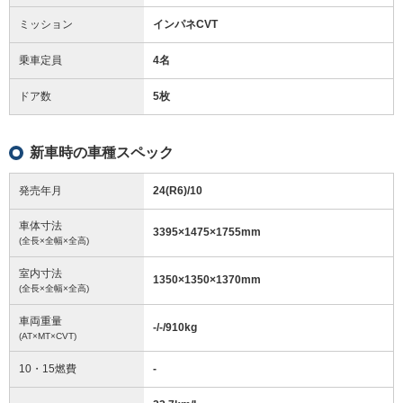
ミッション
インパネCVT
乗車定員
4名
ドア数
5枚
新車時の車種スペック
発売年月
24(R6)/10
車体寸法
3395
×
1475
×
1755
mm
(全長×全幅×全高)
室内寸法
1350
×
1350
×
1370
mm
(全長×全幅×全高)
車両重量
-/-/910
kg
(AT×MT×CVT)
10・15燃費
-