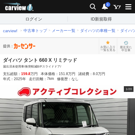
carview!
検索
通知
i
ログイン
ID新規取得
中古車トップ
メーカー一覧
ダイハツの車種一覧
ダイハ
carview!
提供：
お気に入り
最近見た
一覧を見る
中古車
ダイハツ タント 660 X リミテッド
届出済未使用車/衝突軽減B/Pスライドドア/
支払総額：
159.8
万円
本体価格：
151.8
万円
諸経費：
8.0
万円
7
km
年式：
2025
年
走行距離：
修復歴：
なし
1
/
20