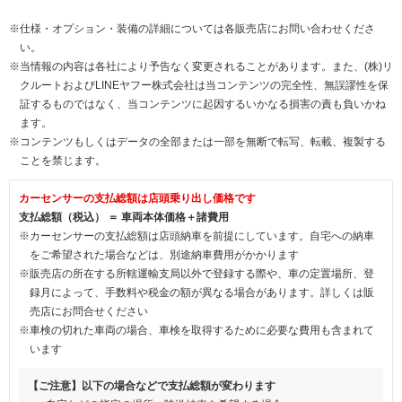
※仕様・オプション・装備の詳細については各販売店にお問い合わせくださ
い。
※当情報の内容は各社により予告なく変更されることがあります。また、(株)リ
クルートおよびLINEヤフー株式会社は当コンテンツの完全性、無誤謬性を保
証するものではなく、当コンテンツに起因するいかなる損害の責も負いかね
ます。
※コンテンツもしくはデータの全部または一部を無断で転写、転載、複製する
ことを禁じます。
カーセンサーの支払総額は店頭乗り出し価格です
支払総額（税込） ＝ 車両本体価格＋諸費用
※カーセンサーの支払総額は店頭納車を前提にしています。自宅への納車
をご希望された場合などは、別途納車費用がかかります
※販売店の所在する所轄運輸支局以外で登録する際や、車の定置場所、登
録月によって、手数料や税金の額が異なる場合があります。詳しくは販
売店にお問合せください
※車検の切れた車両の場合、車検を取得するために必要な費用も含まれて
います
【ご注意】以下の場合などで支払総額が変わります