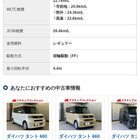
22.7km/L
└市街地：20.9km/L
WLTC燃費
└郊外：24.3km/L
└高速：22.6km/L
JC08燃費
26.4km/L
使用燃料
レギュラー
駆動方式
前輪駆動（FF）
最小回転半径
4.4
m
あなたにおすすめの中古車情報
ダイハツ タント 660
ダイハツ タント 660
ダイハツ タント